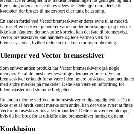
levetid. De er designet til at modstå belastningen fra gentagen og hård
bremsning uden at miste deres ydeevne. Dette gør dem ideelle til
køretøjer, der bruges til motorsport eller tung belastning.
En anden fordel ved Vector bremseskiver er deres evne til at modstå
varme. Bremseskiver genererer varme under bremsningen, og hvis de
ikke kan håndtere denne varme korrekt, kan det føre til bremsesvigt.
Vector bremseskiver kan håndtere og lede varmen væk fra
bremsesystemet, hvilket reducerer risikoen for overophedning.
Ulemper ved Vector bremseskiver
Som enhver anden produkt har Vector bremseskiver også nogle
ulemper. En af de mest nævneværdige ulemper er prisen. Vector
bremseskiver er kendt for at være i den højere prisklasse, sammenlignet
med andre mærker på markedet. Dette kan være en udfordring for
bilentusiaster med stramme budgetter.
En anden ulempe ved Vector bremseskiver er tilgængeligheden. Da de
ikke er et så bredt kendt mærke som andre, kan det være svært at finde
Vector bremseskiver hos alle forhandlere. Dette kan være en ulempe,
hvis du har brug for at udskifte dine bremseskiver hurtigt og nemt.
Konklusion