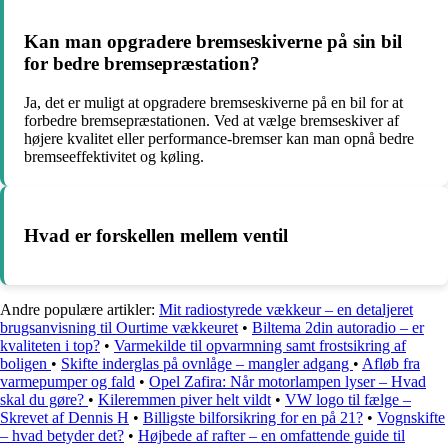
Kan man opgradere bremseskiverne på sin bil
for bedre bremsepræstation?
Ja, det er muligt at opgradere bremseskiverne på en bil for at
forbedre bremsepræstationen. Ved at vælge bremseskiver af
højere kvalitet eller performance-bremser kan man opnå bedre
bremseeffektivitet og køling.
Hvad er forskellen mellem ventil
Andre populære artikler:
Mit radiostyrede vækkeur – en detaljeret
brugsanvisning til Ourtime vækkeuret
•
Biltema 2din autoradio – er
kvaliteten i top?
•
Varmekilde til opvarmning samt frostsikring af
boligen
•
Skifte inderglas på ovnlåge – mangler adgang
•
Afløb fra
varmepumper og fald
•
Opel Zafira: Når motorlampen lyser – Hvad
skal du gøre?
•
Kileremmen piver helt vildt
•
VW logo til fælge –
Skrevet af Dennis H
•
Billigste bilforsikring for en på 21?
•
Vognskifte
– hvad betyder det?
•
Højbede af rafter – en omfattende guide til