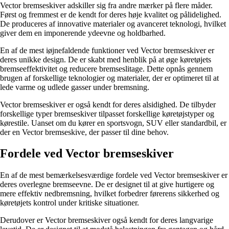
Vector bremseskiver adskiller sig fra andre mærker på flere måder.
Først og fremmest er de kendt for deres høje kvalitet og pålidelighed.
De produceres af innovative materialer og avanceret teknologi, hvilket
giver dem en imponerende ydeevne og holdbarhed.
En af de mest iøjnefaldende funktioner ved Vector bremseskiver er
deres unikke design. De er skabt med henblik på at øge køretøjets
bremseeffektivitet og reducere bremseslitage. Dette opnås gennem
brugen af forskellige teknologier og materialer, der er optimeret til at
lede varme og udlede gasser under bremsning.
Vector bremseskiver er også kendt for deres alsidighed. De tilbyder
forskellige typer bremseskiver tilpasset forskellige køretøjstyper og
kørestile. Uanset om du kører en sportsvogn, SUV eller standardbil, er
der en Vector bremseskive, der passer til dine behov.
Fordele ved Vector bremseskiver
En af de mest bemærkelsesværdige fordele ved Vector bremseskiver er
deres overlegne bremseevne. De er designet til at give hurtigere og
mere effektiv nedbremsning, hvilket forbedrer førerens sikkerhed og
køretøjets kontrol under kritiske situationer.
Derudover er Vector bremseskiver også kendt for deres langvarige