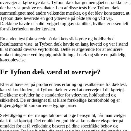
overvejer at købe nye dæk. Tyfoon dæk har gennemgået en række test,
der har vist positive resultater. I en af disse tests blev Tyfoon dæk
sammenlignet med andre velkendte mærker, og det blev konstateret, at
Tyfoon dæk leverede en god ydeevne på både tør og våd vej.
Dækkene havde et solidt vejgreb og gav stabilitet, hvilket er essentielt
for sikkerheden under kørslen.
En anden test fokuserede på dækkets slidstyrke og holdbarhed.
Resultaterne viste, at Tyfoon dæk havde en lang levetid og var i stand
til at modstå diverse vejrforhold. Dette er afgørende for at reducere
omkostningerne ved hyppig udskiftning af dæk og sikre en pålidelig
køreoplevelse.
Er Tyfoon dæk værd at overveje?
Efter at have set på producentens erfaring og resultaterne fra dæktest,
kan vi konkludere, at Tyfoon dæk er værd at overveje til dit køretøj.
Dækkene opfylder høje standarder for ydeevne, holdbarhed og
sikkerhed. De er designet til at klare forskellige køreforhold og er
tilgængelige til konkurrencedygtige priser.
Selvfølgelig er der mange faktorer at tage hensyn til, når man vælger
dæk til sit køretøj. Det er altid en god idé at konsultere eksperter på
området for at få vejledning baseret på dine specifikke behov og