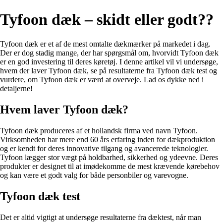
Tyfoon dæk – skidt eller godt??
Tyfoon dæk er et af de mest omtalte dækmærker på markedet i dag.
Der er dog stadig mange, der har spørgsmål om, hvorvidt Tyfoon dæk
er en god investering til deres køretøj. I denne artikel vil vi undersøge,
hvem der laver Tyfoon dæk, se på resultaterne fra Tyfoon dæk test og
vurdere, om Tyfoon dæk er værd at overveje. Lad os dykke ned i
detaljerne!
Hvem laver Tyfoon dæk?
Tyfoon dæk produceres af et hollandsk firma ved navn Tyfoon.
Virksomheden har mere end 60 års erfaring inden for dækproduktion
og er kendt for deres innovative tilgang og avancerede teknologier.
Tyfoon lægger stor vægt på holdbarhed, sikkerhed og ydeevne. Deres
produkter er designet til at imødekomme de mest krævende kørebehov
og kan være et godt valg for både personbiler og varevogne.
Tyfoon dæk test
Det er altid vigtigt at undersøge resultaterne fra dæktest, når man