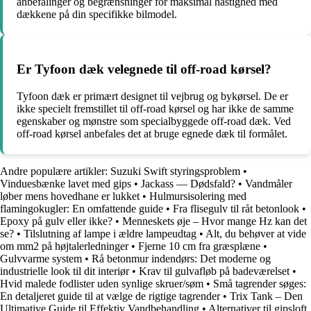
anbefalinger og begrænsninger for maksimal hastighed med
dækkene på din specifikke bilmodel.
Er Tyfoon dæk velegnede til off-road kørsel?
Tyfoon dæk er primært designet til vejbrug og bykørsel. De er
ikke specielt fremstillet til off-road kørsel og har ikke de samme
egenskaber og mønstre som specialbyggede off-road dæk. Ved
off-road kørsel anbefales det at bruge egnede dæk til formålet.
Andre populære artikler:
Suzuki Swift styringsproblem
•
Vinduesbænke lavet med gips
•
Jackass — Dødsfald?
•
Vandmåler
løber mens hovedhane er lukket
•
Hulmursisolering med
flamingokugler: En omfattende guide
•
Fra flisegulv til råt betonlook
•
Epoxy på gulv eller ikke?
•
Menneskets øje – Hvor mange Hz kan det
se?
•
Tilslutning af lampe i ældre lampeudtag
•
Alt, du behøver at vide
om mm2 på højtalerledninger
•
Fjerne 10 cm fra græsplæne
•
Gulvvarme system
•
Rå betonmur indendørs: Det moderne og
industrielle look til dit interiør
•
Krav til gulvafløb på badeværelset
•
Hvid malede fodlister uden synlige skruer/søm
•
Små tagrender søges:
En detaljeret guide til at vælge de rigtige tagrender
•
Trix Tank – Den
Ultimative Guide til Effektiv Vandbehandling
•
Alternativer til gipsloft