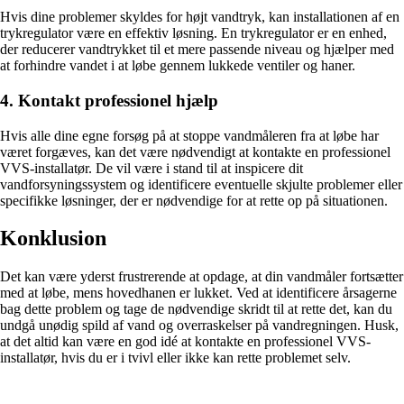
Hvis dine problemer skyldes for højt vandtryk, kan installationen af en
trykregulator være en effektiv løsning. En trykregulator er en enhed,
der reducerer vandtrykket til et mere passende niveau og hjælper med
at forhindre vandet i at løbe gennem lukkede ventiler og haner.
4. Kontakt professionel hjælp
Hvis alle dine egne forsøg på at stoppe vandmåleren fra at løbe har
været forgæves, kan det være nødvendigt at kontakte en professionel
VVS-installatør. De vil være i stand til at inspicere dit
vandforsyningssystem og identificere eventuelle skjulte problemer eller
specifikke løsninger, der er nødvendige for at rette op på situationen.
Konklusion
Det kan være yderst frustrerende at opdage, at din vandmåler fortsætter
med at løbe, mens hovedhanen er lukket. Ved at identificere årsagerne
bag dette problem og tage de nødvendige skridt til at rette det, kan du
undgå unødig spild af vand og overraskelser på vandregningen. Husk,
at det altid kan være en god idé at kontakte en professionel VVS-
installatør, hvis du er i tvivl eller ikke kan rette problemet selv.