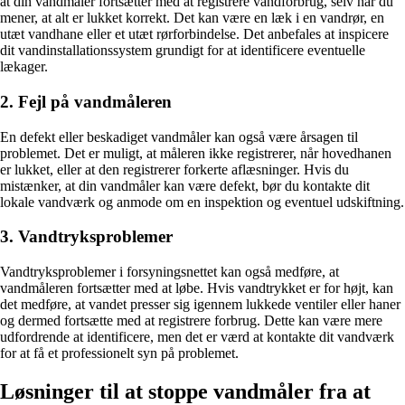
at din vandmåler fortsætter med at registrere vandforbrug, selv når du
mener, at alt er lukket korrekt. Det kan være en læk i en vandrør, en
utæt vandhane eller et utæt rørforbindelse. Det anbefales at inspicere
dit vandinstallationssystem grundigt for at identificere eventuelle
lækager.
2. Fejl på vandmåleren
En defekt eller beskadiget vandmåler kan også være årsagen til
problemet. Det er muligt, at måleren ikke registrerer, når hovedhanen
er lukket, eller at den registrerer forkerte aflæsninger. Hvis du
mistænker, at din vandmåler kan være defekt, bør du kontakte dit
lokale vandværk og anmode om en inspektion og eventuel udskiftning.
3. Vandtryksproblemer
Vandtryksproblemer i forsyningsnettet kan også medføre, at
vandmåleren fortsætter med at løbe. Hvis vandtrykket er for højt, kan
det medføre, at vandet presser sig igennem lukkede ventiler eller haner
og dermed fortsætte med at registrere forbrug. Dette kan være mere
udfordrende at identificere, men det er værd at kontakte dit vandværk
for at få et professionelt syn på problemet.
Løsninger til at stoppe vandmåler fra at