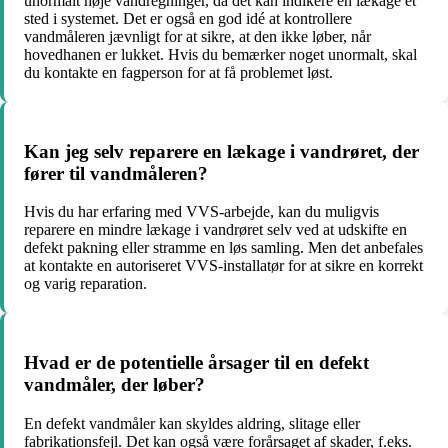
unormalt høje vandregninger, da det kan indikere en lækage et
sted i systemet. Det er også en god idé at kontrollere
vandmåleren jævnligt for at sikre, at den ikke løber, når
hovedhanen er lukket. Hvis du bemærker noget unormalt, skal
du kontakte en fagperson for at få problemet løst.
Kan jeg selv reparere en lækage i vandrøret, der
fører til vandmåleren?
Hvis du har erfaring med VVS-arbejde, kan du muligvis
reparere en mindre lækage i vandrøret selv ved at udskifte en
defekt pakning eller stramme en løs samling. Men det anbefales
at kontakte en autoriseret VVS-installatør for at sikre en korrekt
og varig reparation.
Hvad er de potentielle årsager til en defekt
vandmåler, der løber?
En defekt vandmåler kan skyldes aldring, slitage eller
fabrikationsfejl. Det kan også være forårsaget af skader, f.eks.