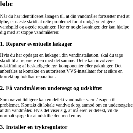
løbe
Når du har identificeret årsagen til, at din vandmåler fortsætter med at
løbe, er næste skridt at rette problemet for at undgå yderligere
vandspild og øgede regninger. Her er nogle løsninger, der kan hjælpe
dig med at stoppe vandmåleren:
1. Reparer eventuelle lækager
Hvis du har opdaget en lækage i din vandinstallation, skal du tage
skridt til at reparere den med det samme. Dette kan involvere
udskiftning af beskadigede rør, komponenter eller pakninger. Det
anbefales at kontakte en autoriseret VVS-installatør for at sikre en
korrekt og holdbar reparation.
2. Få vandmåleren undersøgt og udskiftet
Som nævnt tidligere kan en defekt vandmåler være årsagen til
problemet. Kontakt dit lokale vandværk og anmod om en undersøgelse
af din vandmåler. Hvis det viser sig, at måleren er defekt, vil de
normalt sørge for at udskifte den med en ny.
3. Installer en trykregulator