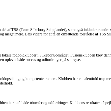
n del af TSS (Team Silkeborg Søhøjlandet), som også inkluderer andre
er og meget mere. Læs videre for at få en omfattende forståelse af TSS Si
e lokale fodboldklubber i Silkeborg-området. Fusionsklubben blev dann
en oplevet både succes og udfordringer på sin rejse.
ldopstilling og kompetente trænere. Klubben har en talentfuld trup med 
nderhold.
lubben har haft både triumfer og udfordringer. Klubbens resultater afspej