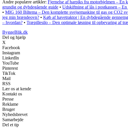
Andre populære artikler:
Fjernelse af harpiks fra motorhjelmen – En
grundig og dybdegående guide
•
Udskiftning af lås i postkassen – E
•
MIG 160 Biltema – Den komplette svejsemaskine til gas og CO2 sv
jeg min brændeovn?
•
Køb af havetraktor | En dybdegående gennemga
– hvordan?
•
Træpillesilo – Den optimale løsning til opbevaring af træ
ByggeBlik.dk
Del og hjælp
X
Facebook
Instagram
LinkedIn
YouTube
Pinterest
TikTok
Mail
RSS
Lær os at kende
Kontakt os
Presse
Reklame
Bruger
Nyhedsbrevet
Samarbejde
Del et tip