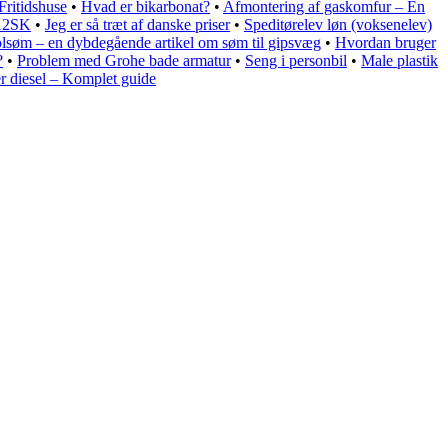
Fritidshuse
•
Hvad er bikarbonat?
•
Afmontering af gaskomfur – En
M12SK
•
Jeg er så træt af danske priser
•
Speditørelev løn (voksenelev)
lsøm – en dybdegående artikel om søm til gipsvæg
•
Hvordan bruger
?
•
Problem med Grohe bade armatur
•
Seng i personbil
•
Male plastik
er diesel – Komplet guide