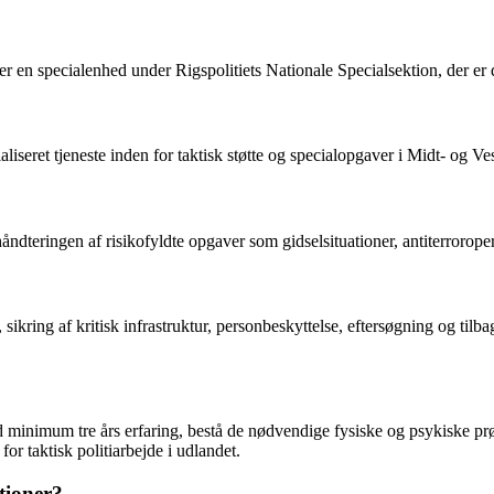
 en specialenhed under Rigspolitiets Nationale Specialsektion, der er ded
iseret tjeneste inden for taktisk støtte og specialopgaver i Midt- og Ves
 håndteringen af risikofyldte opgaver som gidselsituationer, antiterrorope
sikring af kritisk infrastruktur, personbeskyttelse, eftersøgning og tilba
 minimum tre års erfaring, bestå de nødvendige fysiske og psykiske pr
for taktisk politiarbejde i udlandet.
tioner?