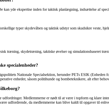
e kan yde ekspertise inden for taktisk planlægning, indsættelse af speci
 forskellige typer skydevåben og taktisk udstyr som skudsikre veste, h
træning, skydetræning, taktiske øvelser og simulationsbaseret træning.
ke specialenheder?
gspolitiets Nationale Specialsektion, herunder PETs ESIK (Enheden fo
erative enheder, såsom politihunde og bombeteknikere, alt efter behov
Silkeborg?
dfordringer. Medlemmerne er nødt til at være i topform og klare inten
 være udfordrende, da medlemmerne kan blive kaldt til opgaver til enhve