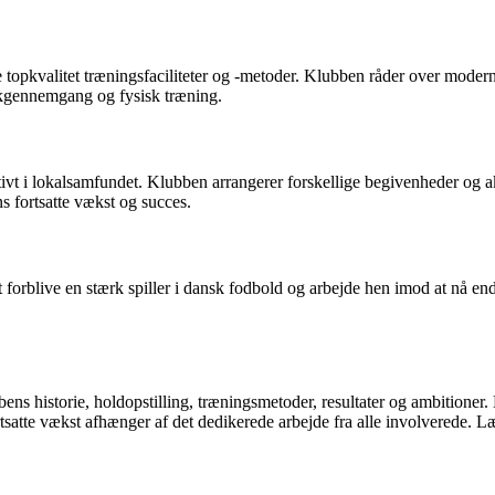
ve topkvalitet træningsfaciliteter og -metoder. Klubben råder over modern
tikgennemgang og fysisk træning.
ivt i lokalsamfundet. Klubben arrangerer forskellige begivenheder og akt
 fortsatte vækst og succes.
 forblive en stærk spiller i dansk fodbold og arbejde hen imod at nå en
 historie, holdopstilling, træningsmetoder, resultater og ambitioner. K
tsatte vækst afhænger af det dedikerede arbejde fra alle involverede. Læ