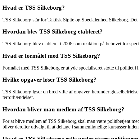
Hvad er TSS Silkeborg?
TSS Silkeborg står for Taktisk Støtte og Specialenhed Silkeborg. Det er
Hvordan blev TSS Silkeborg etableret?
TSS Silkeborg blev etableret i 2006 som reaktion på behovet for special
Hvad er formålet med TSS Silkeborg?
Formålet med TSS Silkeborg er at yde specialiseret støtte til politiet i
Hvilke opgaver løser TSS Silkeborg?
TSS Silkeborg løser en bred vifte af opgaver, herunder gidselbefrielse, 
terrorhændelser.
Hvordan bliver man medlem af TSS Silkeborg?
For at blive medlem af TSS Silkeborg skal man være politibetjent med
bliver derefter udvalgt til at deltage i sammenlignelige kursusser inden 
Hvad er TSS Silkeborgs rolle under større politiopera