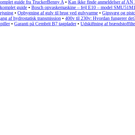
 komplet guide fra TruckerBenny A
•
Kan ikke finde anmeldelser af AN 
n komplet guide
•
Bosch opvaskemaskine – fejl E10 – model SMU51
ejsning
•
Opbygning af gulv til brug ved gulvvarme
•
Gipsvæg og pisto
ng af hydrostatisk transmission
•
400v til 230v: Hvordan fungerer det
piller
•
Garanti på Cembrit B7 tagplader
•
Udskiftning af brændstoffilt