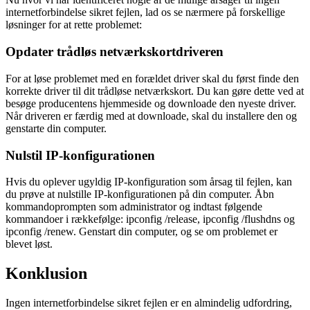
internetforbindelse sikret fejlen, lad os se nærmere på forskellige
løsninger for at rette problemet:
Opdater trådløs netværkskortdriveren
For at løse problemet med en forældet driver skal du først finde den
korrekte driver til dit trådløse netværkskort. Du kan gøre dette ved at
besøge producentens hjemmeside og downloade den nyeste driver.
Når driveren er færdig med at downloade, skal du installere den og
genstarte din computer.
Nulstil IP-konfigurationen
Hvis du oplever ugyldig IP-konfiguration som årsag til fejlen, kan
du prøve at nulstille IP-konfigurationen på din computer. Åbn
kommandoprompten som administrator og indtast følgende
kommandoer i rækkefølge: ipconfig /release, ipconfig /flushdns og
ipconfig /renew. Genstart din computer, og se om problemet er
blevet løst.
Konklusion
Ingen internetforbindelse sikret fejlen er en almindelig udfordring,