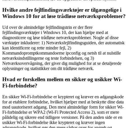
Hvilke andre fejlfindingsværktøjer er tilgængelige i
Windows 10 for at løse trådløse netværksproblemer?
Ud over de almindelige fejlfindingstrin er der flere
fejlfindingsværktøjer i Windows 10, der kan hjælpe med at
diagnosticere og løse trådløse netværksproblemer. Nogle af disse
værktøjer inkluderer: 1) Netværksfejlfindingsguiden, der automatisk
kan identificere og rette mindre fejl, 2)
Kommandopromptkommandoerne ipconfig og netsh til at nulstille
netværksindstillingerne og teste forbindelsen, og 3)
Netværksovervågning, der giver dig mulighed for at se detaljerede
oplysninger og statistikker om dit trådløse netværk.
Hvad er forskellen mellem en sikker og usikker Wi-
Fi-forbindelse?
En sikker Wi-Fi-forbindelse er krypteret og kræver en adgangskode
for at etablere forbindelse, hvilket hjælper med at beskytte dine data
mod uautoriseret adgang. Den mest almindelige form for sikker Wi-
Fi-forbindelse er WPA2 (Wi-Fi Protected Access 2), som er mere
pålidelig og sikrere end tidligere versioner. På den anden side er en
usikker Wi-Fi-forbindelse ikke krypteret og kræver ingen
adgangskode, hvilket gør den mere sårbar over for angreb og