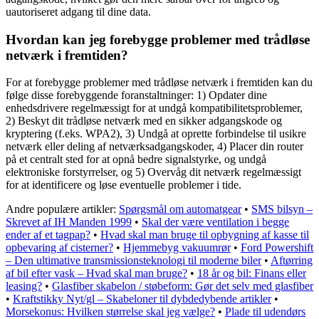
uautoriseret adgang til dine data.
Hvordan kan jeg forebygge problemer med trådløse
netværk i fremtiden?
For at forebygge problemer med trådløse netværk i fremtiden kan du
følge disse forebyggende foranstaltninger: 1) Opdater dine
enhedsdrivere regelmæssigt for at undgå kompatibilitetsproblemer,
2) Beskyt dit trådløse netværk med en sikker adgangskode og
kryptering (f.eks. WPA2), 3) Undgå at oprette forbindelse til usikre
netværk eller deling af netværksadgangskoder, 4) Placer din router
på et centralt sted for at opnå bedre signalstyrke, og undgå
elektroniske forstyrrelser, og 5) Overvåg dit netværk regelmæssigt
for at identificere og løse eventuelle problemer i tide.
Andre populære artikler:
Spørgsmål om automatgear
•
SMS bilsyn –
Skrevet af IH Manden 1999
•
Skal der være ventilation i begge
ender af et tagpap?
•
Hvad skal man bruge til opbygning af kasse til
opbevaring af cisterner?
•
Hjemmebyg vakuumrør
•
Ford Powershift
– Den ultimative transmissionsteknologi til moderne biler
•
Aftørring
af bil efter vask – Hvad skal man bruge?
•
18 år og bil: Finans eller
leasing?
•
Glasfiber skabelon / støbeform: Gør det selv med glasfiber
•
Kraftstikky Nyt/gl – Skabeloner til dybdedybende artikler
•
Morsekonus: Hvilken størrelse skal jeg vælge?
•
Plade til udendørs