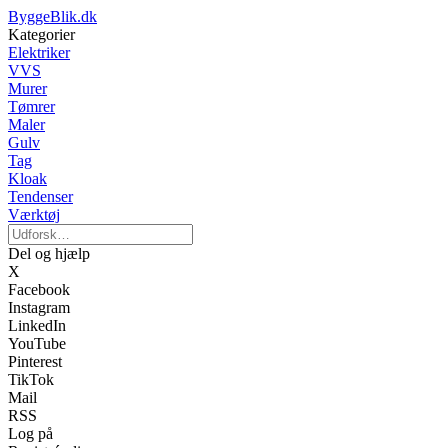
ByggeBlik.dk
Kategorier
Elektriker
VVS
Murer
Tømrer
Maler
Gulv
Tag
Kloak
Tendenser
Værktøj
Del og hjælp
X
Facebook
Instagram
LinkedIn
YouTube
Pinterest
TikTok
Mail
RSS
Log på