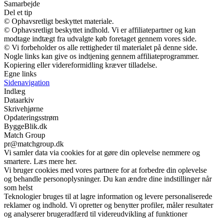
Samarbejde
Del et tip
© Ophavsretligt beskyttet materiale.
© Ophavsretligt beskyttet indhold. Vi er affiliatepartner og kan
modtage indtægt fra udvalgte køb foretaget gennem vores side.
© Vi forbeholder os alle rettigheder til materialet på denne side.
Nogle links kan give os indtjening gennem affiliateprogrammer.
Kopiering eller videreformidling kræver tilladelse.
Egne links
Sidenavigation
Indlæg
Dataarkiv
Skrivehjørne
Opdateringsstrøm
ByggeBlik.dk
Match Group
pr@matchgroup.dk
Vi samler data via cookies for at gøre din oplevelse nemmere og
smartere. Læs mere her.
Vi bruger cookies med vores partnere for at forbedre din oplevelse
og behandle personoplysninger. Du kan ændre dine indstillinger når
som helst
Teknologier bruges til at lagre information og levere personaliserede
reklamer og indhold. Vi opretter og benytter profiler, måler resultater
og analyserer brugeradfærd til videreudvikling af funktioner