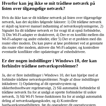
Hvorfor kan jeg ikke se mit trådløse netværk på
listen over tilgængelige netværk?
Hvis du ikke kan se dit trådløse netværk på listen over tilgængelige
netværk, kan det skyldes følgende faktorer: 1) Dit trådløse netværk
er skjult og kræver manuel indtastning af netværksoplysningerne, 2)
Signalet fra dit trådløse netværk er for svagt til at opnå forbindelse,
3) Din Wi-Fi-adapter er deaktiveret, 4) Der er en konflikt mellem din
Wi-Fi-adapter og andre enheder, eller 5) Der er et problem med din
router eller modem. Du kan prøve at løse problemet ved at genstarte
din router eller modem, aktivere din Wi-Fi-adapter, og kontrollere
eventuelle konflikter eller opdateringer af enhedsdrivere.
Er der nogen indstillinger i Windows 10, der kan
forhindre trådløse netværksproblemer?
Ja, der er flere indstillinger i Windows 10, der kan hjælpe med at
forhindre trådløse netværksproblemer. Nogle af disse indstillinger
inkluderer: 1) Opdatering af dit operativsystem og
sikkerhedssoftware regelmæssigt, 2) Slå automatisk forbindelse til
trådløse netværk fra for at undgå at oprette forbindelse til usikre
netværk, 3) Slå Wi-Fi Sense-funktionen fra for at undgå automatisk
deling af netværksadgangskoder, og 4) Kontrollere
hardwarekompatibiliteten, før du opgraderer dit operativsystem.