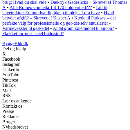
brug: Hvad du skal vide
•
Dæktryk Gadeslicks – Skrevet af Thomas
A
•
Alfa Romeo Giulietta 1.4 170 holdbarhed???
•
Lift til
havetraktor: En uundværlig hjælp til pleje af din have
•
Hvad
betyder afgift? – Skrevet af Kasper A
•
Kæde til Parksav – det
perfekte valg for professionelle og gør-det-selv entusiaster
•
Varmeveksler til gaskedel
•
Antal gram kølemiddel til aircon?
•
Flækket forrude – reel bøde/straf?
ByggeBlik.dk
Del og hjælp
X
Facebook
Instagram
LinkedIn
YouTube
Pinterest
TikTok
Mail
RSS
Lær os at kende
Kontakt os
Presse
Reklame
Bruger
Nyhedsbrevet