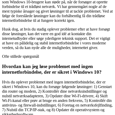
som Windows 10-brugere kan støde på, når de forsøger at oprette
forbindelse til et trådløst netværk. Vi har gennemgået nogle af de
mest typiske årsager og givet løsninger til at tackle problemet. Ved at
følge de foreslåede løsninger kan du forhåbentlig få din trådløse
internetforbindelse til at fungere korrekt igen.
Husk dog, at hvis du stadig oplever problemer efter at have forsøgt
disse løsninger, kan det være en god idé at kontakte din
internetudbyder eller søge yderligere teknisk support. Det er vigtigt
at have en pålidelig og stabil internetforbindelse i vores moderne
verden, så du kan nyde alle de muligheder, internettet giver.
Ofte stillede spørgsmål
Hvordan kan jeg løse problemet med ingen
internetforbindelse, der er sikret i Windows 10?
Hvis du oplever problemet med ingen internetforbindelse, der er
sikret i Windows 10, kan du forsøge følgende løsninger: 1) Genstart
din router og modem, 2) Kontrollér dine netværksindstillinger og
nulstil netværksadapteren, 3) Opdater dine Wi-Fi-drivere, 4) Skift
Wi-Fi-kanal eller prøv at bruge en anden frekvens, 5) Kontrollér din
antivirus- og firewall-indstillinger, 6) Foretag en netværksfejlfinding,
7) Nulstil din TCP/IP-stak, og 8) Opdater dit operativsystem og
sikkerhedssoftware.