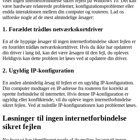
viser ingen internetforbindelse sikret fejlen på Windows 10. Det kan
være hardware relaterede problemer, konfigurationsproblemer eller
endda interaktionen mellem din computer og routeren. Lad os
udforske nogle af de mest almindelige årsager:
1. Forældet trådløs netværkskortdriver
En af de hyppige årsager til ingen internetforbindelse sikret fejlen er
en forældet trådløs netværkskortdriver. Hvis du ikke har opdateret
din driver i lang tid, kan det være årsagen til den fejl, du oplever.
Heldigvis kan dette problem let løses ved at opdatere din driver.
2. Ugyldig IP-konfiguration
En anden almindelig årsag til fejlen er en ugyldig IP-konfiguration.
Din computer modtager en IP-adresse fra routeren for korrekt at
oprette forbindelse til internettet. Hvis denne IP-konfiguration er
ugyldig eller konfliktende, vil du opleve ingen internetforbindelse
sikret fejlen. Ved at nulstille IP-konfigurationen kan problemet løses.
Løsninger til ingen internetforbindelse
sikret fejlen
Nu hvor vi har identificeret nogle af de mulige årsager til ingen