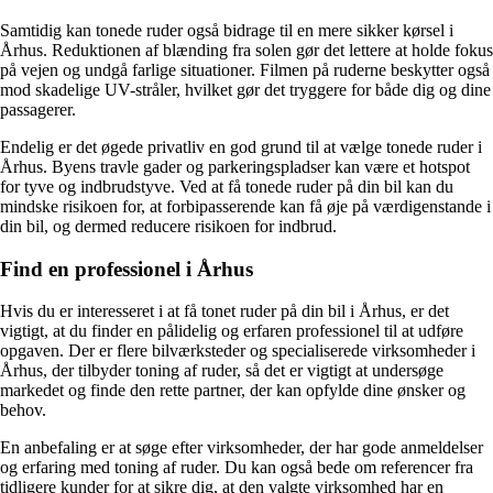
Samtidig kan tonede ruder også bidrage til en mere sikker kørsel i
Århus. Reduktionen af blænding fra solen gør det lettere at holde fokus
på vejen og undgå farlige situationer. Filmen på ruderne beskytter også
mod skadelige UV-stråler, hvilket gør det tryggere for både dig og dine
passagerer.
Endelig er det øgede privatliv en god grund til at vælge tonede ruder i
Århus. Byens travle gader og parkeringspladser kan være et hotspot
for tyve og indbrudstyve. Ved at få tonede ruder på din bil kan du
mindske risikoen for, at forbipasserende kan få øje på værdigenstande i
din bil, og dermed reducere risikoen for indbrud.
Find en professionel i Århus
Hvis du er interesseret i at få tonet ruder på din bil i Århus, er det
vigtigt, at du finder en pålidelig og erfaren professionel til at udføre
opgaven. Der er flere bilværksteder og specialiserede virksomheder i
Århus, der tilbyder toning af ruder, så det er vigtigt at undersøge
markedet og finde den rette partner, der kan opfylde dine ønsker og
behov.
En anbefaling er at søge efter virksomheder, der har gode anmeldelser
og erfaring med toning af ruder. Du kan også bede om referencer fra
tidligere kunder for at sikre dig, at den valgte virksomhed har en