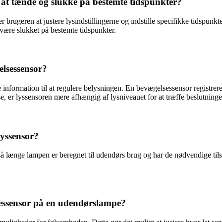
 at tænde og slukke på bestemte tidspunkter?
r brugeren at justere lysindstillingerne og indstille specifikke tidspunk
 være slukket på bestemte tidspunkter.
elsessensor?
information til at regulere belysningen. En bevægelsessensor registre
 er lyssensoren mere afhængig af lysniveauet for at træffe beslutning
lyssensor?
, så længe lampen er beregnet til udendørs brug og har de nødvendige t
sessensor på en udendørslampe?