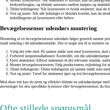
Monter lyssensoren: Når strømmen er afbrudt, kan du påbegynde mo
beskyttelsesglas, og tilslutte sensoren mellem lampen og strømki
Tilslut ledningerne: Når lyssensoren er fysisk monteret, skal du t
Test og juster: Når alle ledninger er tilsluttet korrekt, kan du t
indstillingerne på lyssensoren efter behov.
Bevægelsessensor udendørs montering
Montering af en bevægelsessensor udendørs følger generelt samme pri
rundt omkring i dit udendørsområde. Her er nogle trin til at montere e
Vælg det rette sted: På samme måde som med lyssensoren, skal du
Forbered lampeinstallationen: Kontrollér, om din udendørslampe 
Fjern strømmen: Afbryd strømmen til det relevante område, ind
Monter bevægelsessensoren: Følg producentens vejledning for at m
Tilslut ledningerne: Tilslut ledningerne på samme måde som med l
Test og juster: Tænd for strømmen igen og test bevægelsessensoren
Med disse trin kan du nemt og effektivt tilslutte en udendørslampe m
anvisninger for den specifikke lyssensor eller bevægelsessensor, du bru
Ofte stillede spørgsmål