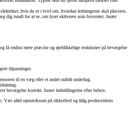
rrekt installation. Typisk skal du fjerne lampens dæksel eller
elektriker, hvis du er i tvivl om, hvordan ledningerne skal placeres.
g dig rundt for at se, om lyset aktiveres som forventet. Juster
og få endnu mere præcise og øjeblikkelige reaktioner på bevægelse
ere tilpasninger.
oren til en væg eller et andet stabilt underlag.
slutning.
er bevægelse korrekt. Juster indstillingerne efter behov.
åde. Vær altid opmærksom på sikkerhed og følg producentens