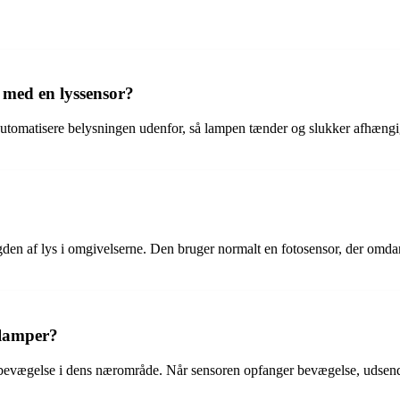
 med en lyssensor?
automatisere belysningen udenfor, så lampen tænder og slukker afhængigt
gden af lys i omgivelserne. Den bruger normalt en fotosensor, der omdann
slamper?
bevægelse i dens nærområde. Når sensoren opfanger bevægelse, udsender