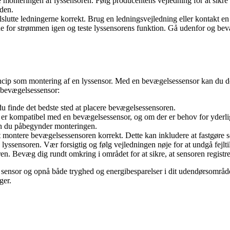
nteringen af lyssensoren. Følg producentens vejledning for at sikre ko
lden.
ilslutte ledningerne korrekt. Brug en ledningsvejledning eller kontakt en 
ænde for strømmen igen og teste lyssensorens funktion. Gå udenfor og bevæ
ncip som montering af en lyssensor. Med en bevægelsessensor kan du d
n bevægelsessensor:
 finde det bedste sted at placere bevægelsessensoren.
er kompatibel med en bevægelsessensor, og om der er behov for yderlig
en du påbegynder monteringen.
ontere bevægelsessensoren korrekt. Dette kan inkludere at fastgøre sens
yssensoren. Vær forsigtig og følg vejledningen nøje for at undgå fejltil
. Bevæg dig rundt omkring i området for at sikre, at sensoren registrer
ed sensor og opnå både tryghed og energibesparelser i dit udendørsomr
ger.