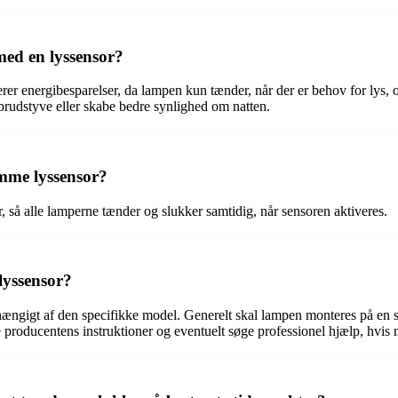
med en lyssensor?
r energibesparelser, da lampen kun tænder, når der er behov for lys, og
brudstyve eller skabe bedre synlighed om natten.
samme lyssensor?
or, så alle lamperne tænder og slukker samtidig, når sensoren aktiveres.
yssensor?
ngigt af den specifikke model. Generelt skal lampen monteres på en sta
ge producentens instruktioner og eventuelt søge professionel hjælp, hvis