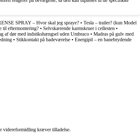
oren reagerer på bevægelse, så den kan tilpasses til de specifikke
NSE SPRAY – Hvor skal jeg spraye?
•
Tesla – trailer? (kun Model
 til eftermontering?
•
Selvskærende karmskruer i cellesten
•
ing af dør med indstikshængsel uden Umbraco
•
Madras på gulv med
ledning
•
Stikkontakt på badeværelse
•
Energipil – en banebrydende
r videreformidling kræver tilladelse.