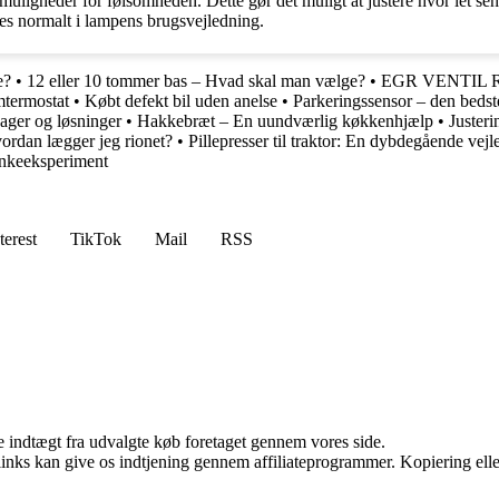
igheder for følsomheden. Dette gør det muligt at justere hvor let sens
des normalt i lampens brugsvejledning.
e?
•
12 eller 10 tommer bas – Hvad skal man vælge?
•
EGR VENTIL RE
mtermostat
•
Købt defekt bil uden anelse
•
Parkeringssensor – den bedste
ager og løsninger
•
Hakkebræt – En uundværlig køkkenhjælp
•
Juster
ordan lægger jeg rionet?
•
Pillepresser til traktor: En dybdegående vej
tankeeksperiment
terest
TikTok
Mail
RSS
e indtægt fra udvalgte køb foretaget gennem vores side.
 links kan give os indtjening gennem affiliateprogrammer. Kopiering elle