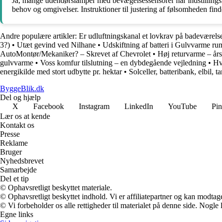
Ja, mange udendørslamper med bevægelsessensorer har indstillingsmul
behov og omgivelser. Instruktioner til justering af følsomheden fin
Andre populære artikler:
Er udluftningskanal et lovkrav på badeværels
3?)
•
Utæt gevind ved Nilhane
•
Udskiftning af batteri i Gulvvarme ru
AutoMontør/Mekaniker? – Skrevet af Chevrolet
•
Høj returvarme – års
gulvvarme
•
Voss komfur tilslutning – en dybdegående vejledning
•
Hv
energikilde med stort udbytte pr. hektar
•
Solceller, batteribank, elbil, 
ByggeBlik.dk
Del og hjælp
X
Facebook
Instagram
LinkedIn
YouTube
Pin
Lær os at kende
Kontakt os
Presse
Reklame
Bruger
Nyhedsbrevet
Samarbejde
Del et tip
© Ophavsretligt beskyttet materiale.
© Ophavsretligt beskyttet indhold. Vi er affiliatepartner og kan modtag
© Vi forbeholder os alle rettigheder til materialet på denne side. Nogle
Egne links