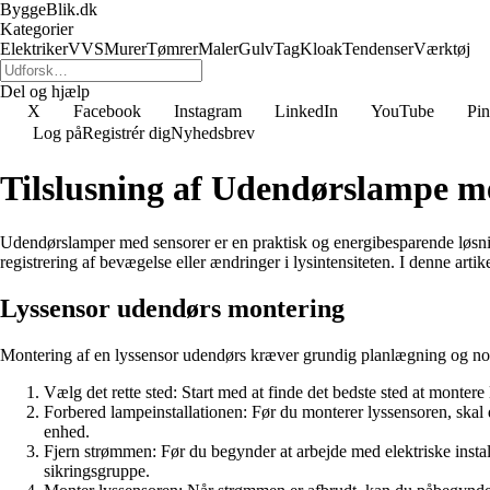
ByggeBlik.dk
Kategorier
Elektriker
VVS
Murer
Tømrer
Maler
Gulv
Tag
Kloak
Tendenser
Værktøj
Del og hjælp
X
Facebook
Instagram
LinkedIn
YouTube
Pin
Log på
Registrér dig
Nyhedsbrev
Tilslusning af Udendørslampe m
Udendørslamper med sensorer er en praktisk og energibesparende løsni
registrering af bevægelse eller ændringer i lysintensiteten. I denne ar
Lyssensor udendørs montering
Montering af en lyssensor udendørs kræver grundig planlægning og nogle
Vælg det rette sted: Start med at finde det bedste sted at montere
Forbered lampeinstallationen: Før du monterer lyssensoren, skal 
enhed.
Fjern strømmen: Før du begynder at arbejde med elektriske instal
sikringsgruppe.