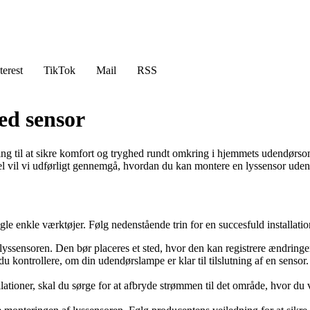
terest
TikTok
Mail
RSS
ed sensor
ng til at sikre komfort og tryghed rundt omkring i hjemmets udendørso
tikel vil vi udførligt gennemgå, hvordan du kan montere en lyssensor ude
 enkle værktøjer. Følg nedenstående trin for en succesfuld installatio
 lyssensoren. Den bør placeres et sted, hvor den kan registrere ændringer
du kontrollere, om din udendørslampe er klar til tilslutning af en sens
lationer, skal du sørge for at afbryde strømmen til det område, hvor du 