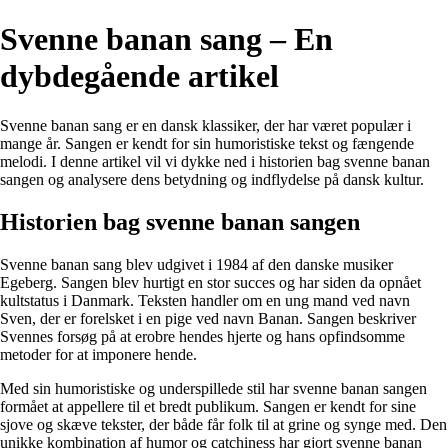
Svenne banan sang – En
dybdegående artikel
Svenne banan sang er en dansk klassiker, der har været populær i
mange år. Sangen er kendt for sin humoristiske tekst og fængende
melodi. I denne artikel vil vi dykke ned i historien bag svenne banan
sangen og analysere dens betydning og indflydelse på dansk kultur.
Historien bag svenne banan sangen
Svenne banan sang blev udgivet i 1984 af den danske musiker
Egeberg. Sangen blev hurtigt en stor succes og har siden da opnået
kultstatus i Danmark. Teksten handler om en ung mand ved navn
Sven, der er forelsket i en pige ved navn Banan. Sangen beskriver
Svennes forsøg på at erobre hendes hjerte og hans opfindsomme
metoder for at imponere hende.
Med sin humoristiske og underspillede stil har svenne banan sangen
formået at appellere til et bredt publikum. Sangen er kendt for sine
sjove og skæve tekster, der både får folk til at grine og synge med. Den
unikke kombination af humor og catchiness har gjort svenne banan