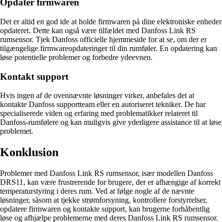
Opdater firmwaren
Det er altid en god ide at holde firmwaren på dine elektroniske enheder
opdateret. Dette kan også være tilfældet med Danfoss Link RS
rumsensor. Tjek Danfoss officielle hjemmeside for at se, om der er
tilgængelige firmwareopdateringer til din rumføler. En opdatering kan
løse potentielle problemer og forbedre ydeevnen.
Kontakt support
Hvis ingen af ​​de ovennævnte løsninger virker, anbefales det at
kontakte Danfoss supportteam eller en autoriseret tekniker. De har
specialiserede viden og erfaring med problematikker relateret til
Danfoss-rumfølere og kan muligvis give yderligere assistance til at løse
problemet.
Konklusion
Problemer med Danfoss Link RS rumsensor, især modellen Danfoss
DRS11, kan være frustrerende for brugere, der er afhængige af korrekt
temperaturstyring i deres rum. Ved at følge nogle af de nævnte
løsninger, såsom at tjekke strømforsyning, kontrollere forstyrrelser,
opdatere firmwaren og kontakte support, kan brugerne forhåbentlig
løse og afhjælpe problemerne med deres Danfoss Link RS rumsensor.