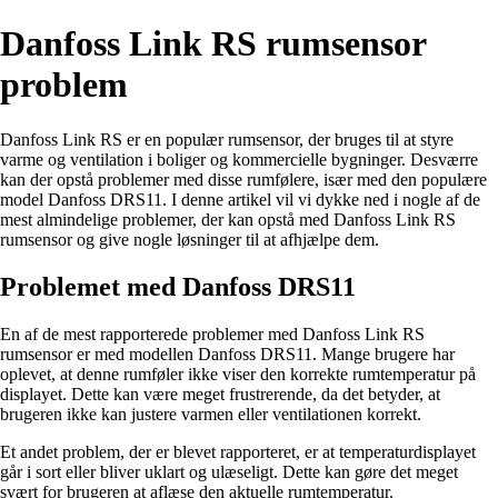
Danfoss Link RS rumsensor
problem
Danfoss Link RS er en populær rumsensor, der bruges til at styre
varme og ventilation i boliger og kommercielle bygninger. Desværre
kan der opstå problemer med disse rumfølere, især med den populære
model Danfoss DRS11. I denne artikel vil vi dykke ned i nogle af de
mest almindelige problemer, der kan opstå med Danfoss Link RS
rumsensor og give nogle løsninger til at afhjælpe dem.
Problemet med Danfoss DRS11
En af de mest rapporterede problemer med Danfoss Link RS
rumsensor er med modellen Danfoss DRS11. Mange brugere har
oplevet, at denne rumføler ikke viser den korrekte rumtemperatur på
displayet. Dette kan være meget frustrerende, da det betyder, at
brugeren ikke kan justere varmen eller ventilationen korrekt.
Et andet problem, der er blevet rapporteret, er at temperaturdisplayet
går i sort eller bliver uklart og ulæseligt. Dette kan gøre det meget
svært for brugeren at aflæse den aktuelle rumtemperatur.