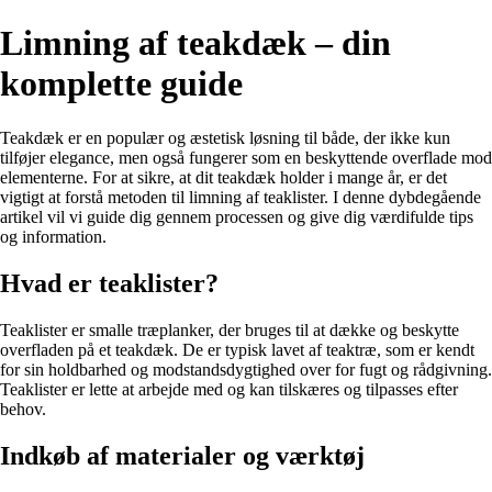
Limning af teakdæk – din
komplette guide
Teakdæk er en populær og æstetisk løsning til både, der ikke kun
tilføjer elegance, men også fungerer som en beskyttende overflade mod
elementerne. For at sikre, at dit teakdæk holder i mange år, er det
vigtigt at forstå metoden til limning af teaklister. I denne dybdegående
artikel vil vi guide dig gennem processen og give dig værdifulde tips
og information.
Hvad er teaklister?
Teaklister er smalle træplanker, der bruges til at dække og beskytte
overfladen på et teakdæk. De er typisk lavet af teaktræ, som er kendt
for sin holdbarhed og modstandsdygtighed over for fugt og rådgivning.
Teaklister er lette at arbejde med og kan tilskæres og tilpasses efter
behov.
Indkøb af materialer og værktøj