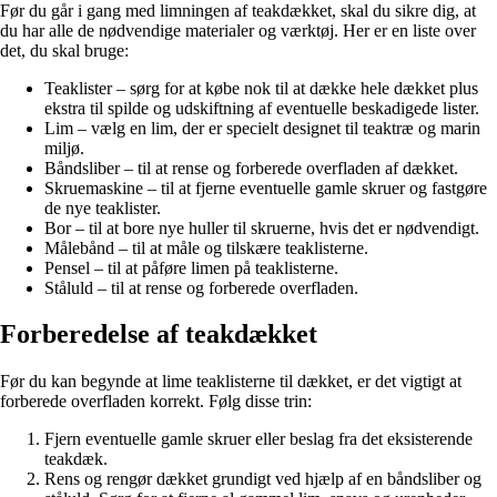
Før du går i gang med limningen af teakdækket, skal du sikre dig, at
du har alle de nødvendige materialer og værktøj. Her er en liste over
det, du skal bruge:
Teaklister – sørg for at købe nok til at dække hele dækket plus
ekstra til spilde og udskiftning af eventuelle beskadigede lister.
Lim – vælg en lim, der er specielt designet til teaktræ og marin
miljø.
Båndsliber – til at rense og forberede overfladen af dækket.
Skruemaskine – til at fjerne eventuelle gamle skruer og fastgøre
de nye teaklister.
Bor – til at bore nye huller til skruerne, hvis det er nødvendigt.
Målebånd – til at måle og tilskære teaklisterne.
Pensel – til at påføre limen på teaklisterne.
Ståluld – til at rense og forberede overfladen.
Forberedelse af teakdækket
Før du kan begynde at lime teaklisterne til dækket, er det vigtigt at
forberede overfladen korrekt. Følg disse trin:
Fjern eventuelle gamle skruer eller beslag fra det eksisterende
teakdæk.
Rens og rengør dækket grundigt ved hjælp af en båndsliber og