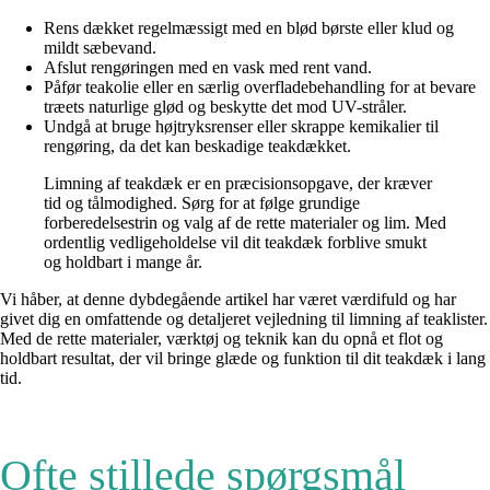
Rens dækket regelmæssigt med en blød børste eller klud og
mildt sæbevand.
Afslut rengøringen med en vask med rent vand.
Påfør teakolie eller en særlig overfladebehandling for at bevare
træets naturlige glød og beskytte det mod UV-stråler.
Undgå at bruge højtryksrenser eller skrappe kemikalier til
rengøring, da det kan beskadige teakdækket.
Limning af teakdæk er en præcisionsopgave, der kræver
tid og tålmodighed. Sørg for at følge grundige
forberedelsestrin og valg af de rette materialer og lim. Med
ordentlig vedligeholdelse vil dit teakdæk forblive smukt
og holdbart i mange år.
Vi håber, at denne dybdegående artikel har været værdifuld og har
givet dig en omfattende og detaljeret vejledning til limning af teaklister.
Med de rette materialer, værktøj og teknik kan du opnå et flot og
holdbart resultat, der vil bringe glæde og funktion til dit teakdæk i lang
tid.
Ofte stillede spørgsmål