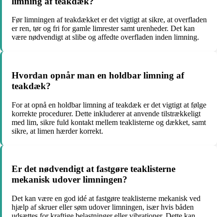
limning af teakdæk?
Før limningen af teakdækket er det vigtigt at sikre, at overfladen
er ren, tør og fri for gamle limrester samt urenheder. Det kan
være nødvendigt at slibe og affedte overfladen inden limning.
Hvordan opnår man en holdbar limning af
teakdæk?
For at opnå en holdbar limning af teakdæk er det vigtigt at følge
korrekte procedurer. Dette inkluderer at anvende tilstrækkeligt
med lim, sikre fuld kontakt mellem teaklisterne og dækket, samt
sikre, at limen hærder korrekt.
Er det nødvendigt at fastgøre teaklisterne
mekanisk udover limningen?
Det kan være en god idé at fastgøre teaklisterne mekanisk ved
hjælp af skruer eller søm udover limningen, især hvis båden
udsættes for kraftige belastninger eller vibrationer. Dette kan