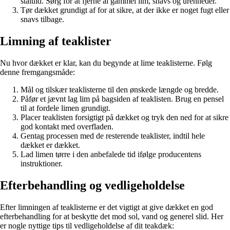
ståluld. Sørg for at fjerne al gammel lim, snavs og urenheder.
Tør dækket grundigt af for at sikre, at der ikke er noget fugt eller
snavs tilbage.
Limning af teaklister
Nu hvor dækket er klar, kan du begynde at lime teaklisterne. Følg
denne fremgangsmåde:
Mål og tilskær teaklisterne til den ønskede længde og bredde.
Påfør et jævnt lag lim på bagsiden af teaklisten. Brug en pensel
til at fordele limen grundigt.
Placer teaklisten forsigtigt på dækket og tryk den ned for at sikre
god kontakt med overfladen.
Gentag processen med de resterende teaklister, indtil hele
dækket er dækket.
Lad limen tørre i den anbefalede tid ifølge producentens
instruktioner.
Efterbehandling og vedligeholdelse
Efter limningen af teaklisterne er det vigtigt at give dækket en god
efterbehandling for at beskytte det mod sol, vand og generel slid. Her
er nogle nyttige tips til vedligeholdelse af dit teakdæk: