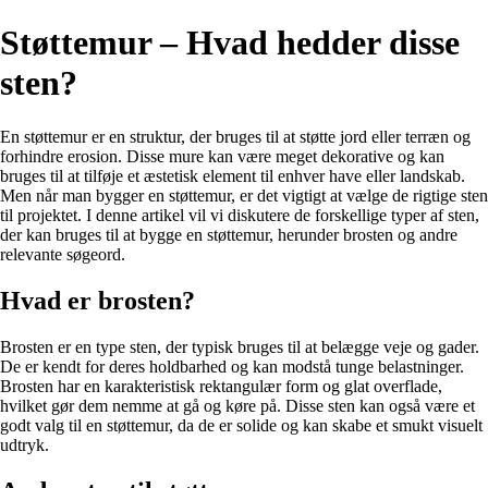
Støttemur – Hvad hedder disse
sten?
En støttemur er en struktur, der bruges til at støtte jord eller terræn og
forhindre erosion. Disse mure kan være meget dekorative og kan
bruges til at tilføje et æstetisk element til enhver have eller landskab.
Men når man bygger en støttemur, er det vigtigt at vælge de rigtige sten
til projektet. I denne artikel vil vi diskutere de forskellige typer af sten,
der kan bruges til at bygge en støttemur, herunder brosten og andre
relevante søgeord.
Hvad er brosten?
Brosten er en type sten, der typisk bruges til at belægge veje og gader.
De er kendt for deres holdbarhed og kan modstå tunge belastninger.
Brosten har en karakteristisk rektangulær form og glat overflade,
hvilket gør dem nemme at gå og køre på. Disse sten kan også være et
godt valg til en støttemur, da de er solide og kan skabe et smukt visuelt
udtryk.