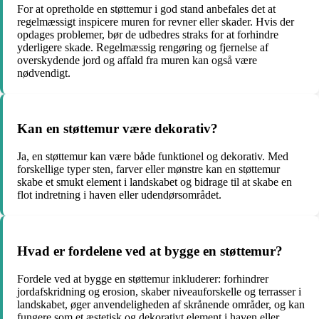
For at opretholde en støttemur i god stand anbefales det at
regelmæssigt inspicere muren for revner eller skader. Hvis der
opdages problemer, bør de udbedres straks for at forhindre
yderligere skade. Regelmæssig rengøring og fjernelse af
overskydende jord og affald fra muren kan også være
nødvendigt.
Kan en støttemur være dekorativ?
Ja, en støttemur kan være både funktionel og dekorativ. Med
forskellige typer sten, farver eller mønstre kan en støttemur
skabe et smukt element i landskabet og bidrage til at skabe en
flot indretning i haven eller udendørsområdet.
Hvad er fordelene ved at bygge en støttemur?
Fordele ved at bygge en støttemur inkluderer: forhindrer
jordafskridning og erosion, skaber niveauforskelle og terrasser i
landskabet, øger anvendeligheden af skrånende områder, og kan
fungere som et æstetisk og dekorativt element i haven eller