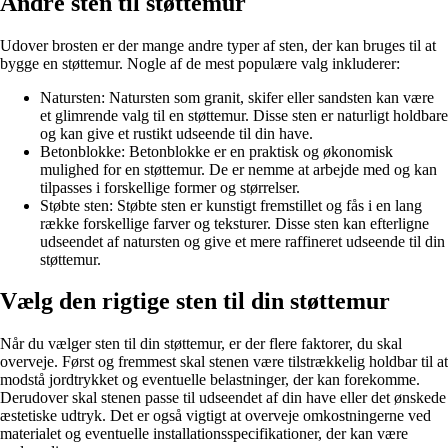
Andre sten til støttemur
Udover brosten er der mange andre typer af sten, der kan bruges til at
bygge en støttemur. Nogle af de mest populære valg inkluderer:
Natursten: Natursten som granit, skifer eller sandsten kan være
et glimrende valg til en støttemur. Disse sten er naturligt holdbare
og kan give et rustikt udseende til din have.
Betonblokke: Betonblokke er en praktisk og økonomisk
mulighed for en støttemur. De er nemme at arbejde med og kan
tilpasses i forskellige former og størrelser.
Støbte sten: Støbte sten er kunstigt fremstillet og fås i en lang
række forskellige farver og teksturer. Disse sten kan efterligne
udseendet af natursten og give et mere raffineret udseende til din
støttemur.
Vælg den rigtige sten til din støttemur
Når du vælger sten til din støttemur, er der flere faktorer, du skal
overveje. Først og fremmest skal stenen være tilstrækkelig holdbar til at
modstå jordtrykket og eventuelle belastninger, der kan forekomme.
Derudover skal stenen passe til udseendet af din have eller det ønskede
æstetiske udtryk. Det er også vigtigt at overveje omkostningerne ved
materialet og eventuelle installationsspecifikationer, der kan være