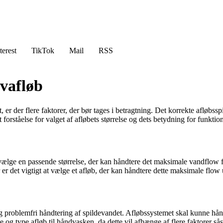
terest
TikTok
Mail
RSS
lvafløb
 er der flere faktorer, der bør tages i betragtning. Det korrekte afløbss
 forståelse for valget af afløbets størrelse og dets betydning for funktio
t at vælge en passende størrelse, der kan håndtere det maksimale vandf
 det vigtigt at vælge et afløb, der kan håndtere dette maksimale flow u
 og problemfri håndtering af spildevandet. Afløbssystemet skal kunne h
lse og type afløb til håndvasken, da dette vil afhænge af flere faktorer