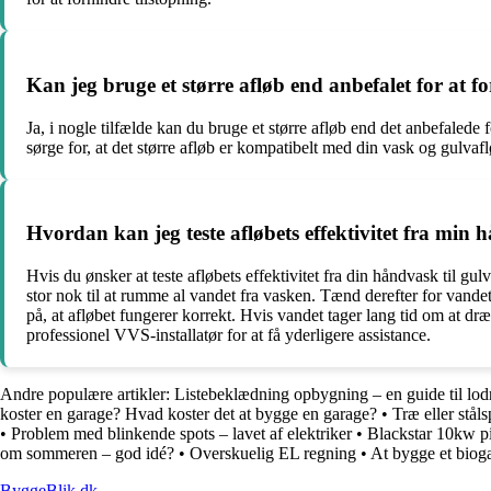
Kan jeg bruge et større afløb end anbefalet for at 
Ja, i nogle tilfælde kan du bruge et større afløb end det anbefaled
sørge for, at det større afløb er kompatibelt med din vask og gulvaflø
Hvordan kan jeg teste afløbets effektivitet fra min 
Hvis du ønsker at teste afløbets effektivitet fra din håndvask til gu
stor nok til at rumme al vandet fra vasken. Tænd derefter for vande
på, at afløbet fungerer korrekt. Hvis vandet tager lang tid om at dræ
professionel VVS-installatør for at få yderligere assistance.
Andre populære artikler:
Listebeklædning opbygning – en guide til lo
koster en garage? Hvad koster det at bygge en garage?
•
Træ eller ståls
•
Problem med blinkende spots – lavet af elektriker
•
Blackstar 10kw pi
om sommeren – god idé?
•
Overskuelig EL regning
•
At bygge et bioga
ByggeBlik.dk