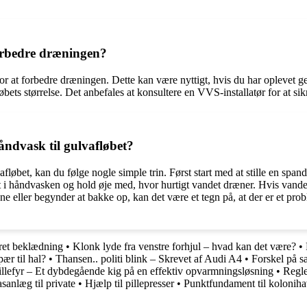
forbedre dræningen?
e for at forbedre dræningen. Dette kan være nyttigt, hvis du har oplevet
bets størrelse. Det anbefales at konsultere en VVS-installatør for at sikr
håndvask til gulvafløbet?
lvafløbet, kan du følge nogle simple trin. Først start med at stille en sp
t i håndvasken og hold øje med, hvor hurtigt vandet dræner. Hvis vandet
ne eller begynder at bakke op, kan det være et tegn på, at der er et prob
dret beklædning
•
Klonk lyde fra venstre forhjul – hvad kan det være?
•
pær til hal?
•
Thansen.. politi blink – Skrevet af Audi A4
•
Forskel på sa
llefyr – Et dybdegående kig på en effektiv opvarmningsløsning
•
Regle
sanlæg til private
•
Hjælp til pillepresser
•
Punktfundament til koloniha