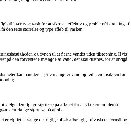
løb til hver type vask for at sikre en effektiv og problemfri dræning af
å den rette størrelse og type afløb til vasken.
ræningshastigheden og evnen til at fjerne vandet uden tilstopning. Hvis
seret på den forventede mængde af vand, der skal drænes, for at undgå
e diameter kan håndtere større mængder vand og reducere risikoen for
stopning.
at vælge den rigtige størrelse på afløbet for at sikre en problemfri
re den rigtige størrelse på afløbet.
Det er vigtigt at vælge det rigtige afløb afhængigt af vaskens formål og