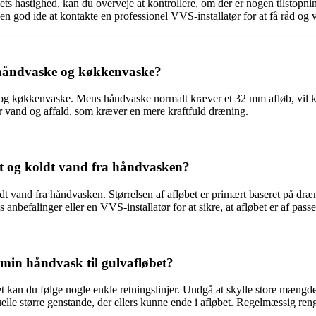
ts hastighed, kan du overveje at kontrollere, om der er nogen tilstopnin
en god ide at kontakte en professionel VVS-installatør for at få råd og v
em håndvaske og køkkenvaske?
e og køkkenvaske. Mens håndvaske normalt kræver et 32 mm afløb, vil k
r vand og affald, som kræver en mere kraftfuld dræning.
mt og koldt vand fra håndvasken?
dt vand fra håndvasken. Størrelsen af afløbet er primært baseret på dræ
nbefalinger eller en VVS-installatør for at sikre, at afløbet er af pass
 min håndvask til gulvafløbet?
øbet kan du følge nogle enkle retningslinjer. Undgå at skylle store mæng
tuelle større genstande, der ellers kunne ende i afløbet. Regelmæssig re