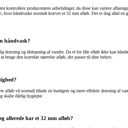
u først kontrollere producentens anbefalinger, da disse kan variere afhæn
e, hvor håndvaske normalt kræver et 32 mm afløb. Det er dog altid en god
 min håndvask?
dårlig dræning og tilstopning af vandet. Da et for lille afløb ikke kan hå
t bruge den korrekte størrelse afløb, der passer til dine behov.
stighed?
rre afløb vil normalt tillade en hurtigere og mere effektiv dræning af van
g skabe dårlig hygiejne.
eg allerede har et 32 mm afløb?