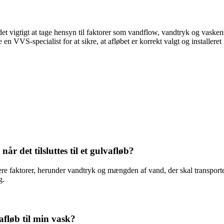
r det vigtigt at tage hensyn til faktorer som vandflow, vandtryk og vas
en VVS-specialist for at sikre, at afløbet er korrekt valgt og installere
år det tilsluttes til et gulvafløb?
flere faktorer, herunder vandtryk og mængden af vand, der skal transport
g.
afløb til min vask?