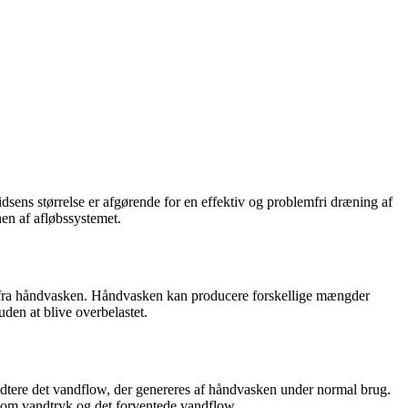
pidsens størrelse er afgørende for en effektiv og problemfri dræning af
nen af afløbssystemet.
low fra håndvasken. Håndvasken kan producere forskellige mængder
den at blive overbelastet.
åndtere det vandflow, der genereres af håndvasken under normal brug.
 såsom vandtryk og det forventede vandflow.