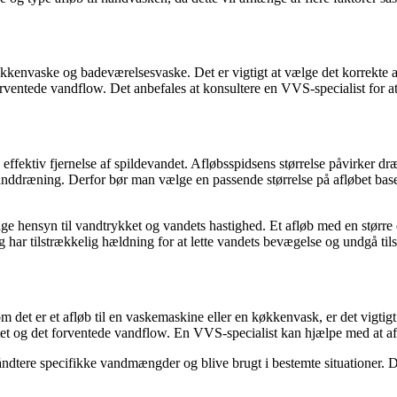
økkenvaske og badeværelsesvaske. Det er vigtigt at vælge det korrekte af
rventede vandflow. Det anbefales at konsultere en VVS-specialist for at f
n effektiv fjernelse af spildevandet. Afløbsspidsens størrelse påvirker d
g vanddræning. Derfor bør man vælge en passende størrelse på afløbet ba
tage hensyn til vandtrykket og vandets hastighed. Et afløb med en størr
t og har tilstrækkelig hældning for at lette vandets bevægelse og undgå til
m det er et afløb til en vaskemaskine eller en køkkenvask, er det vigtigt 
et og det forventede vandflow. En VVS-specialist kan hjælpe med at afgø
t håndtere specifikke vandmængder og blive brugt i bestemte situationer. 