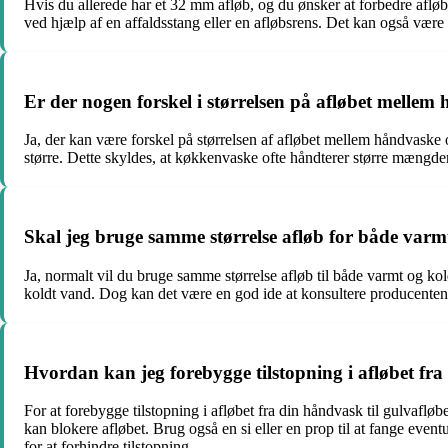
Hvis du allerede har et 32 mm afløb, og du ønsker at forbedre afløbe
ved hjælp af en affaldsstang eller en afløbsrens. Det kan også være 
Er der nogen forskel i størrelsen på afløbet mell
Ja, der kan være forskel på størrelsen af afløbet mellem håndvask
større. Dette skyldes, at køkkenvaske ofte håndterer større mængde
Skal jeg bruge samme størrelse afløb for både var
Ja, normalt vil du bruge samme størrelse afløb til både varmt og kol
koldt vand. Dog kan det være en god ide at konsultere producentens a
Hvordan kan jeg forebygge tilstopning i afløbet fra
For at forebygge tilstopning i afløbet fra din håndvask til gulvafl
kan blokere afløbet. Brug også en si eller en prop til at fange even
for at forhindre tilstopning.