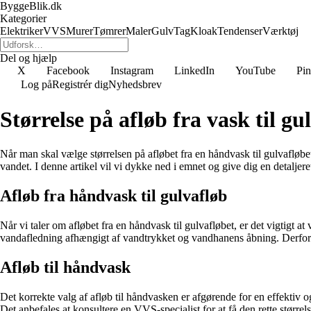
ByggeBlik.dk
Kategorier
Elektriker
VVS
Murer
Tømrer
Maler
Gulv
Tag
Kloak
Tendenser
Værktøj
Del og hjælp
X
Facebook
Instagram
LinkedIn
YouTube
Pin
Log på
Registrér dig
Nyhedsbrev
Størrelse på afløb fra vask til gu
Når man skal vælge størrelsen på afløbet fra en håndvask til gulvafløbet,
vandet. I denne artikel vil vi dykke ned i emnet og give dig en detaljeret
Afløb fra håndvask til gulvafløb
Når vi taler om afløbet fra en håndvask til gulvafløbet, er det vigtig
vandafledning afhængigt af vandtrykket og vandhanens åbning. Derfor er
Afløb til håndvask
Det korrekte valg af afløb til håndvasken er afgørende for en effektiv
Det anbefales at konsultere en VVS-specialist for at få den rette større