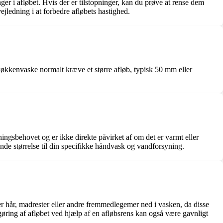
ger i afløbet. Hvis der er tilstopninger, kan du prøve at rense dem
ejledning i at forbedre afløbets hastighed.
økkenvaske normalt kræve et større afløb, typisk 50 mm eller
ningsbehovet og er ikke direkte påvirket af om det er varmt eller
ende størrelse til din specifikke håndvask og vandforsyning.
der hår, madrester eller andre fremmedlegemer ned i vasken, da disse
ngøring af afløbet ved hjælp af en afløbsrens kan også være gavnligt