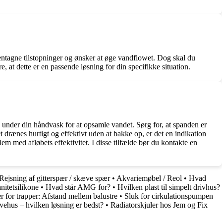
 gentagne tilstopninger og ønsker at øge vandflowet. Dog skal du
e, at dette er en passende løsning for din specifikke situation.
and under din håndvask for at opsamle vandet. Sørg for, at spanden er
 drænes hurtigt og effektivt uden at bakke op, er det en indikation
lem med afløbets effektivitet. I disse tilfælde bør du kontakte en
Rejsning af gitterspær / skæve spær
•
Akvariemøbel / Reol
•
Hvad
nitetsilikone
•
Hvad står AMG for?
•
Hvilken plast til simpelt drivhus?
r for trapper: Afstand mellem balustre
•
Sluk for cirkulationspumpen
vehus – hvilken løsning er bedst?
•
Radiatorskjuler hos Jem og Fix