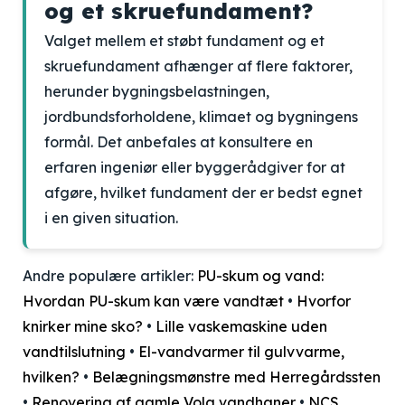
og et skruefundament?
Valget mellem et støbt fundament og et
skruefundament afhænger af flere faktorer,
herunder bygningsbelastningen,
jordbundsforholdene, klimaet og bygningens
formål. Det anbefales at konsultere en
erfaren ingeniør eller byggerådgiver for at
afgøre, hvilket fundament der er bedst egnet
i en given situation.
Andre populære artikler:
PU-skum og vand:
Hvordan PU-skum kan være vandtæt
•
Hvorfor
knirker mine sko?
•
Lille vaskemaskine uden
vandtilslutning
•
El-vandvarmer til gulvvarme,
hvilken?
•
Belægningsmønstre med Herregårdssten
•
Renovering af gamle Vola vandhaner
•
NCS