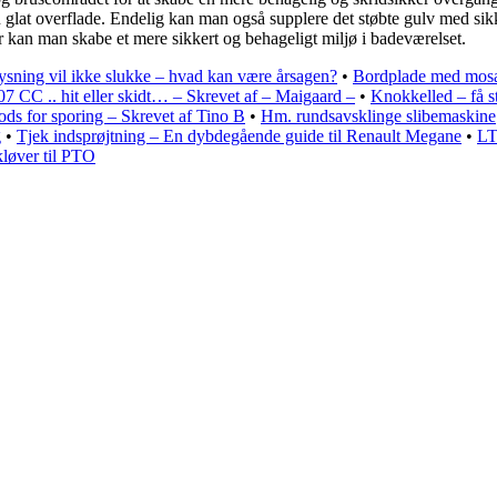
n glat overflade. Endelig kan man også supplere det støbte gulv med s
er kan man skabe et mere sikkert og behageligt miljø i badeværelset.
sning vil ikke slukke – hvad kan være årsagen?
•
Bordplade med mosaik
7 CC .. hit eller skidt… – Skrevet af – Maigaard –
•
Knokkelled – få s
 trods for sporing – Skrevet af Tino B
•
Hm. rundsavsklinge slibemaskine
g
•
Tjek indsprøjtning – En dybdegående guide til Renault Megane
•
LT
løver til PTO