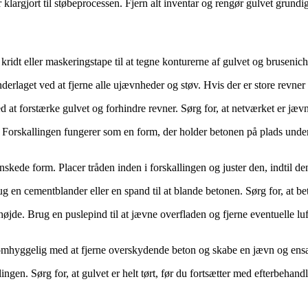
er klargjort til støbeprocessen. Fjern alt inventar og rengør gulvet grundi
ridt eller maskeringstape til at tegne konturerne af gulvet og brusenich
underlaget ved at fjerne alle ujævnheder og støv. Hvis der er store revner
 at forstærke gulvet og forhindre revner. Sørg for, at netværket er jævnt
 Forskallingen fungerer som en form, der holder betonen på plads under
skede form. Placer tråden inden i forskallingen og juster den, indtil d
g en cementblander eller en spand til at blande betonen. Sørg for, at be
højde. Brug en puslepind til at jævne overfladen og fjerne eventuelle luf
r omhyggelig med at fjerne overskydende beton og skabe en jævn og ensa
ingen. Sørg for, at gulvet er helt tørt, før du fortsætter med efterbehan