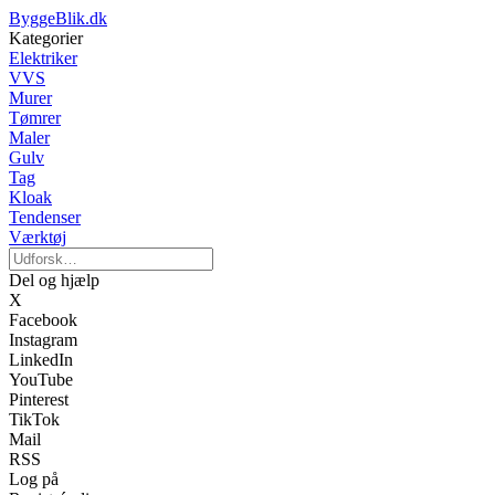
ByggeBlik.dk
Kategorier
Elektriker
VVS
Murer
Tømrer
Maler
Gulv
Tag
Kloak
Tendenser
Værktøj
Del og hjælp
X
Facebook
Instagram
LinkedIn
YouTube
Pinterest
TikTok
Mail
RSS
Log på