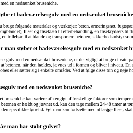
ulv med en nedsænket bruseniche.
 støbe et badeværelsesgulv med en nedsænket brusenich
bruge følgende materialer og værktøjer: beton, armeringsnet, fugtspærre
gblandet), fliser og fliseklæb til efterbehandling, en flisekrydsers til flis
n trillebør til at blande og transportere betonen, sikkerhedsudstyr som
når man støber et badeværelsesgulv med en nedsænket 
relsesgulv med en nedsænket bruseniche, er det vigtigt at bruge et vaterp
 at betonen, når den hældes, jævnes ud i formen og bliver i niveau. En spa
hobes eller sætter sig i enkelte områder. Ved at følge disse trin og nøje
elsesgulv med en nedsænket bruseniche?
t bruseniche kan variere afhængigt af forskellige faktorer som temperat
t betonen er hældt og jævnet ud, kan den tage mellem 24-48 timer at tørr
den specifikke tørretid. Før man kan fortsætte med at lægge fliser, ska
når man har støbt gulvet?