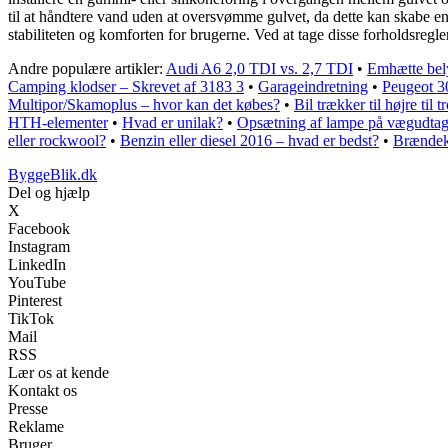
til at håndtere vand uden at oversvømme gulvet, da dette kan skabe e
stabiliteten og komforten for brugerne. Ved at tage disse forholdsregl
Andre populære artikler:
Audi A6 2,0 TDI vs. 2,7 TDI
•
Emhætte bely
Camping klodser – Skrevet af 3183 3
•
Garageindretning
•
Peugeot 30
Multipor/Skamoplus – hvor kan det købes?
•
Bil trækker til højre til
HTH-elementer
•
Hvad er unilak?
•
Opsætning af lampe på vægudta
eller rockwool?
•
Benzin eller diesel 2016 – hvad er bedst?
•
Brændek
ByggeBlik.dk
Del og hjælp
X
Facebook
Instagram
LinkedIn
YouTube
Pinterest
TikTok
Mail
RSS
Lær os at kende
Kontakt os
Presse
Reklame
Bruger