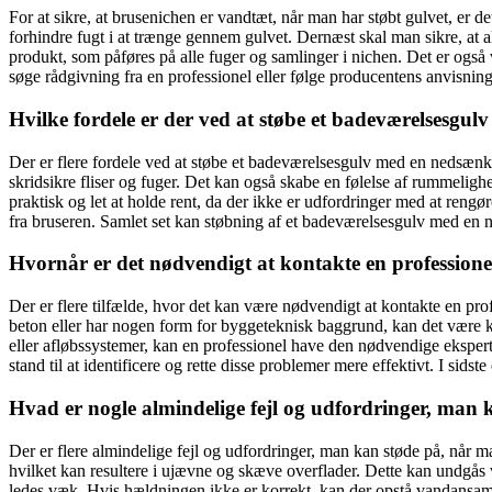
For at sikre, at brusenichen er vandtæt, når man har støbt gulvet, er de
forhindre fugt i at trænge gennem gulvet. Dernæst skal man sikre, at a
produkt, som påføres på alle fuger og samlinger i nichen. Det er også vi
søge rådgivning fra en professionel eller følge producentens anvisning
Hvilke fordele er der ved at støbe et badeværelsesgu
Der er flere fordele ved at støbe et badeværelsesgulv med en nedsænke
skridsikre fliser og fuger. Det kan også skabe en følelse af rummeli
praktisk og let at holde rent, da der ikke er udfordringer med at reng
fra bruseren. Samlet set kan støbning af et badeværelsesgulv med en n
Hvornår er det nødvendigt at kontakte en professione
Der er flere tilfælde, hvor det kan være nødvendigt at kontakte en pr
beton eller har nogen form for byggeteknisk baggrund, kan det være klo
eller afløbssystemer, kan en professionel have den nødvendige eksperti
stand til at identificere og rette disse problemer mere effektivt. I si
Hvad er nogle almindelige fejl og udfordringer, man
Der er flere almindelige fejl og udfordringer, man kan støde på, når 
hvilket kan resultere i ujævne og skæve overflader. Dette kan undgås ve
ledes væk. Hvis hældningen ikke er korrekt, kan der opstå vandansamlin