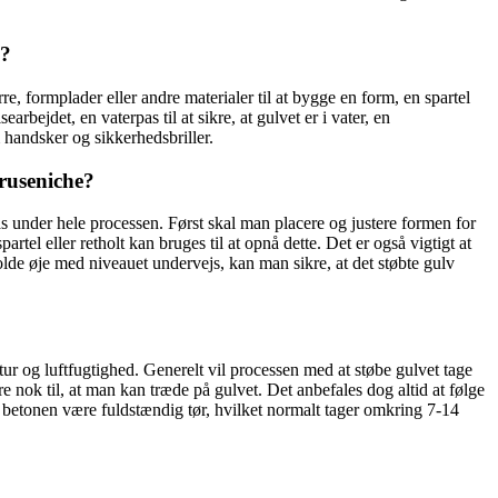
e?
, formplader eller andre materialer til at bygge en form, en spartel
earbejdet, en vaterpas til at sikre, at gulvet er i vater, en
 handsker og sikkerhedsbriller.
bruseniche?
as under hele processen. Først skal man placere og justere formen for
rtel eller retholt kan bruges til at opnå dette. Det er også vigtigt at
 holde øje med niveauet undervejs, kan man sikre, at det støbte gulv
ur og luftfugtighed. Generelt vil processen med at støbe gulvet tage
e nok til, at man kan træde på gulvet. Det anbefales dog altid at følge
l betonen være fuldstændig tør, hvilket normalt tager omkring 7-14