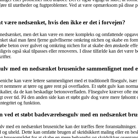
en føre til utætheder og fugtproblemer. Ved at være opmærksom på disse
at være nedsænket, hvis den ikke er det i forvejen?
være nedsænket, men det kan være en mere kompleks og omfattende opga
ænket skal man først fjerne gulvfliserne omkring nichen og skabe en f
tøbe beton over gulvet og omkring nichen for at skabe den ønskede effe
is også skal tilpasses eller renoveres. I disse tilfælde kan det være be
ifter.
gulv med en nedsænket bruseniche sammenlignet med et t
iche kan være lettere sammenlignet med et traditionelt flisegulv, især
 det nemmere at tørre og gøre rent på overfladen. Et støbt gulv kan norma
mikalier, da de kan beskadige betonoverfladen. Flisegulve kræver ofte
t over tid. På den anden side kan et støbt gulv dog være mere følsomt o
ntegritet og funktion.
 ved et støbt badeværelsesgulv med en nedsænket bru
lv med en nedsænket bruseniche kan der træffes flere foranstaltninger.
ald og uheld. Dette kan omfatte brugen af skridsikkert maling eller en 
g bruseområdet for at skabe en mere behagelig og skridsikker overgang. De