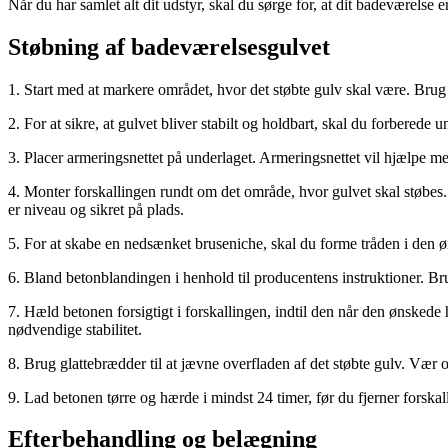
Når du har samlet alt dit udstyr, skal du sørge for, at dit badeværelse 
Støbning af badeværelsesgulvet
1. Start med at markere området, hvor det støbte gulv skal være. Brug k
2. For at sikre, at gulvet bliver stabilt og holdbart, skal du forberede 
3. Placer armeringsnettet på underlaget. Armeringsnettet vil hjælpe med
4. Monter forskallingen rundt om det område, hvor gulvet skal støbes.
er niveau og sikret på plads.
5. For at skabe en nedsænket bruseniche, skal du forme tråden i den øn
6. Bland betonblandingen i henhold til producentens instruktioner. Bru
7. Hæld betonen forsigtigt i forskallingen, indtil den når den ønskede 
nødvendige stabilitet.
8. Brug glattebrædder til at jævne overfladen af det støbte gulv. Væ
9. Lad betonen tørre og hærde i mindst 24 timer, før du fjerner forskall
Efterbehandling og belægning