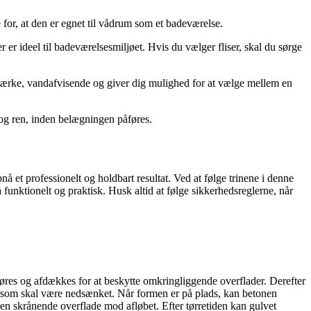
e for, at den er egnet til vådrum som et badeværelse.
 er ideel til badeværelsesmiljøet. Hvis du vælger fliser, skal du sørge
tærke, vandafvisende og giver dig mulighed for at vælge mellem en
t og ren, inden belægningen påføres.
et professionelt og holdbart resultat. Ved at følge trinene i denne
 funktionelt og praktisk. Husk altid at følge sikkerhedsreglerne, når
gøres og afdækkes for at beskytte omkringliggende overflader. Derefter
n, som skal være nedsænket. Når formen er på plads, kan betonen
en skrånende overflade mod afløbet. Efter tørretiden kan gulvet