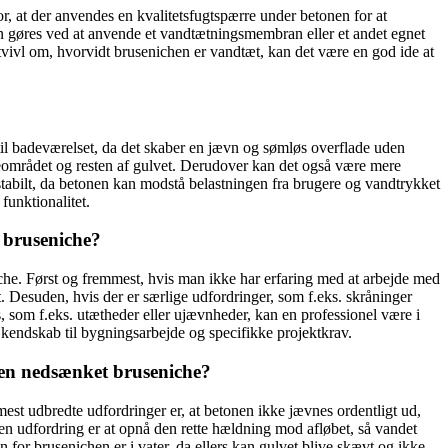
for, at der anvendes en kvalitetsfugtspærre under betonen for at
kan gøres ved at anvende et vandtætningsmembran eller et andet egnet
er tvivl om, hvorvidt brusenichen er vandtæt, kan det være en god ide at
til badeværelset, da det skaber en jævn og sømløs overflade uden
seområdet og resten af gulvet. Derudover kan det også være mere
 stabilt, da betonen kan modstå belastningen fra brugere og vandtrykket
funktionalitet.
t bruseniche?
iche. Først og fremmest, hvis man ikke har erfaring med at arbejde med
. Desuden, hvis der er særlige udfordringer, som f.eks. skråninger
s, som f.eks. utætheder eller ujævnheder, kan en professionel være i
r, kendskab til bygningsarbejde og specifikke projektkrav.
 en nedsænket bruseniche?
est udbredte udfordringer er, at betonen ikke jævnes ordentligt ud,
nden udfordring er at opnå den rette hældning mod afløbet, så vandet
 for brusenichen er i vater, da ellers kan gulvet blive skævt og ikke