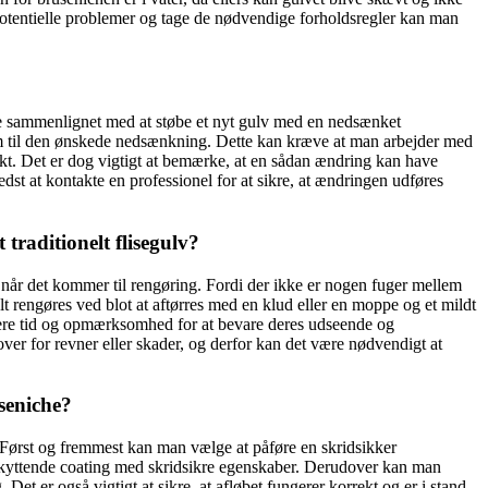
 potentielle problemer og tage de nødvendige forholdsregler kan man
ve sammenlignet med at støbe et nyt gulv med en nedsænket
orm til den ønskede nedsænkning. Dette kan kræve at man arbejder med
kt. Det er dog vigtigt at bemærke, at en sådan ændring kan have
dst at kontakte en professionel for at sikre, at ændringen udføres
raditionelt flisegulv?
 når det kommer til rengøring. Fordi der ikke er nogen fuger mellem
lt rengøres ved blot at aftørres med en klud eller en moppe og et mildt
 mere tid og opmærksomhed for at bevare deres udseende og
ver for revner eller skader, og derfor kan det være nødvendigt at
seniche?
 Først og fremmest kan man vælge at påføre en skridsikker
beskyttende coating med skridsikre egenskaber. Derudover kan man
t er også vigtigt at sikre, at afløbet fungerer korrekt og er i stand