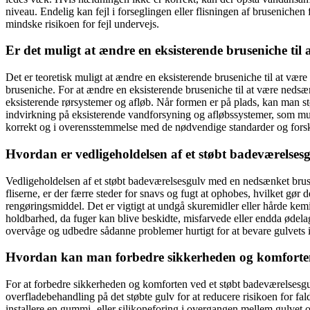
niveau. Endelig kan fejl i forseglingen eller flisningen af brusenich
mindske risikoen for fejl undervejs.
Er det muligt at ændre en eksisterende bruseniche til 
Det er teoretisk muligt at ændre en eksisterende bruseniche til at 
bruseniche. For at ændre en eksisterende bruseniche til at være neds
eksisterende rørsystemer og afløb. Når formen er på plads, kan man s
indvirkning på eksisterende vandforsyning og afløbssystemer, som muligv
korrekt og i overensstemmelse med de nødvendige standarder og forskr
Hvordan er vedligeholdelsen af et støbt badeværelses
Vedligeholdelsen af et støbt badeværelsesgulv med en nedsænket brusen
fliserne, er der færre steder for snavs og fugt at ophobes, hvilket gør
rengøringsmiddel. Det er vigtigt at undgå skuremidler eller hårde ke
holdbarhed, da fuger kan blive beskidte, misfarvede eller endda ødelag
overvåge og udbedre sådanne problemer hurtigt for at bevare gulvets i
Hvordan kan man forbedre sikkerheden og komforten
For at forbedre sikkerheden og komforten ved et støbt badeværelsesgu
overfladebehandling på det støbte gulv for at reducere risikoen for f
installere en gummi- eller silikoneforing i overgangen mellem gulvet o