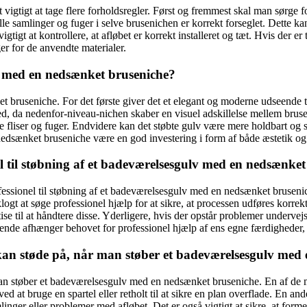
t vigtigt at tage flere forholdsregler. Først og fremmest skal man sørge 
lle samlinger og fuger i selve brusenichen er korrekt forseglet. Dette 
gtigt at kontrollere, at afløbet er korrekt installeret og tæt. Hvis der 
er for de anvendte materialer.
lv med en nedsænket bruseniche?
t bruseniche. For det første giver det et elegant og moderne udseende 
ghed, da nedenfor-niveau-nichen skaber en visuel adskillelse mellem bru
øre fliser og fuger. Endvidere kan det støbte gulv være mere holdbart og
edsænket bruseniche være en god investering i form af både æstetik og 
l til støbning af et badeværelsesgulv med en nedsænke
ofessionel til støbning af et badeværelsesgulv med en nedsænket brusen
gt at søge professionel hjælp for at sikre, at processen udføres korrekt
se til at håndtere disse. Yderligere, hvis der opstår problemer undervej
dste ende afhænger behovet for professionel hjælp af ens egne færdighede
 kan støde på, når man støber et badeværelsesgulv med
man støber et badeværelsesgulv med en nedsænket bruseniche. En af de m
d at bruge en spartel eller retholt til at sikre en plan overflade. En a
ger eller problemer med afløbet. Det er også vigtigt at sikre, at formen