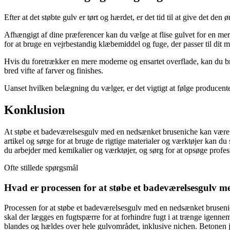
Efter at det støbte gulv er tørt og hærdet, er det tid til at give det 
Afhængigt af dine præferencer kan du vælge at flise gulvet for en mere 
for at bruge en vejrbestandig klæbemiddel og fuge, der passer til dit m
Hvis du foretrækker en mere moderne og ensartet overflade, kan du b
bred vifte af farver og finishes.
Uanset hvilken belægning du vælger, er det vigtigt at følge producente
Konklusion
At støbe et badeværelsesgulv med en nedsænket bruseniche kan være en
artikel og sørge for at bruge de rigtige materialer og værktøjer kan du
du arbejder med kemikalier og værktøjer, og sørg for at opsøge profess
Ofte stillede spørgsmål
Hvad er processen for at støbe et badeværelsesgulv 
Processen for at støbe et badeværelsesgulv med en nedsænket brusenich
skal der lægges en fugtspærre for at forhindre fugt i at trænge igen
blandes og hældes over hele gulvområdet, inklusive nichen. Betonen jæ