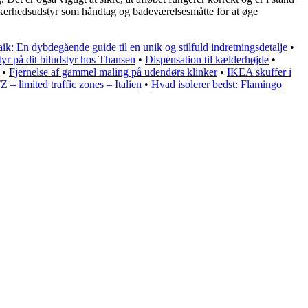
ikkerhedsudstyr som håndtag og badeværelsesmåtte for at øge
: En dybdegående guide til en unik og stilfuld indretningsdetalje
•
tyr på dit biludstyr hos Thansen
•
Dispensation til kælderhøjde
•
•
Fjernelse af gammel maling på udendørs klinker
•
IKEA skuffer i
Z – limited traffic zones – Italien
•
Hvad isolerer bedst: Flamingo