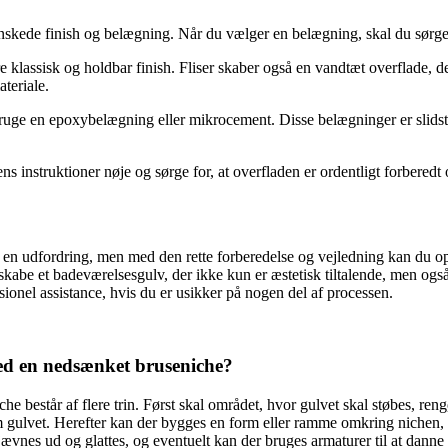
den ønskede finish og belægning. Når du vælger en belægning, skal du sørg
klassisk og holdbar finish. Fliser skaber også en vandtæt overflade, der
ateriale.
ruge en epoxybelægning eller mikrocement. Disse belægninger er slids
ns instruktioner nøje og sørge for, at overfladen er ordentligt forbered
 udfordring, men med den rette forberedelse og vejledning kan du opnå 
 skabe et badeværelsesgulv, der ikke kun er æstetisk tiltalende, men også
ionel assistance, hvis du er usikker på nogen del af processen.
med en nedsænket bruseniche?
e består af flere trin. Først skal området, hvor gulvet skal støbes, ren
nem gulvet. Herefter kan der bygges en form eller ramme omkring niche
vnes ud og glattes, og eventuelt kan der bruges armaturer til at danne 