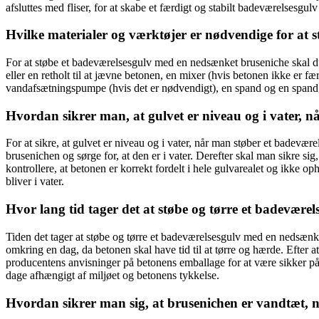
afsluttes med fliser, for at skabe et færdigt og stabilt badeværelsesg
Hvilke materialer og værktøjer er nødvendige for at
For at støbe et badeværelsesgulv med en nedsænket bruseniche skal du 
eller en retholt til at jævne betonen, en mixer (hvis betonen ikke er færdi
vandafsætningspumpe (hvis det er nødvendigt), en spand og en spand, e
Hvordan sikrer man, at gulvet er niveau og i vater, 
For at sikre, at gulvet er niveau og i vater, når man støber et badevæ
brusenichen og sørge for, at den er i vater. Derefter skal man sikre sig,
kontrollere, at betonen er korrekt fordelt i hele gulvarealet og ikke op
bliver i vater.
Hvor lang tid tager det at støbe og tørre et badevær
Tiden det tager at støbe og tørre et badeværelsesgulv med en nedsænke
omkring en dag, da betonen skal have tid til at tørre og hærde. Efter a
producentens anvisninger på betonens emballage for at være sikker på 
dage afhængigt af miljøet og betonens tykkelse.
Hvordan sikrer man sig, at brusenichen er vandtæt, 