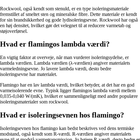
Rockwool, også kendt som stenuld, er en type isoleringsmateriale
fremstillet af smeltet sten og mineralske fibre. Dette materiale er kendt
for sin brandsikkerhed og gode lydisoleringsevne. Rockwool har også
en høj densitet, hvilket gør det velegnet til at reducere varmetab og
støjoverførsel.
Hvad er flamingos lambda værdi?
En vigtig faktor at overveje, når man vurderer isoleringsydelse, er
lambda værdien. Lambda værdien (λ-værdien) angiver materialets
varmeledningsevne. Jo lavere lambda værdi, desto bedre
isoleringsevne har materialet.
Flamingo har en lav lambda værdi, hvilket betyder, at det har en god
varmeisolerende evne. Typisk ligger flamingos lambda værdi mellem
0,035-0,040 W/(mK), hvilket er sammenligneligt med andre populære
isoleringsmaterialer som rockwool.
Hvad er isoleringsevnen hos flamingo?
Isoleringsevnen hos flamingo kan bedst beskrives ved dens termiske
modstand, også kendt som R-værdi. R-værdien angiver materialets
evne til at modstå varmetransmission. Jo højere R-værdi, desto bedre er