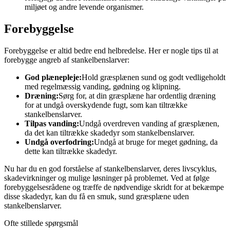
miljøet og andre levende organismer.
Forebyggelse
Forebyggelse er altid bedre end helbredelse. Her er nogle tips til at
forebygge angreb af stankelbenslarver:
God plænepleje:
Hold græsplænen sund og godt vedligeholdt
med regelmæssig vanding, gødning og klipning.
Dræning:
Sørg for, at din græsplæne har ordentlig dræning
for at undgå overskydende fugt, som kan tiltrække
stankelbenslarver.
Tilpas vanding:
Undgå overdreven vanding af græsplænen,
da det kan tiltrække skadedyr som stankelbenslarver.
Undgå overfodring:
Undgå at bruge for meget gødning, da
dette kan tiltrække skadedyr.
Nu har du en god forståelse af stankelbenslarver, deres livscyklus,
skadevirkninger og mulige løsninger på problemet. Ved at følge
forebyggelsesrådene og træffe de nødvendige skridt for at bekæmpe
disse skadedyr, kan du få en smuk, sund græsplæne uden
stankelbenslarver.
Ofte stillede spørgsmål