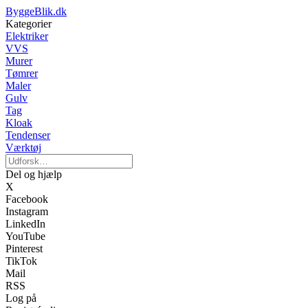
ByggeBlik.dk
Kategorier
Elektriker
VVS
Murer
Tømrer
Maler
Gulv
Tag
Kloak
Tendenser
Værktøj
Del og hjælp
X
Facebook
Instagram
LinkedIn
YouTube
Pinterest
TikTok
Mail
RSS
Log på