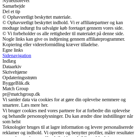
Nyhedsbrevet
Samarbejde
Del et tip
© Ophavsretligt beskyttet materiale.
© Ophavsretligt beskyttet indhold. Vi er affiliatepartner og kan
modtage indtægt fra udvalgte køb foretaget gennem vores side.
© Vi forbeholder os alle rettigheder til materialet på denne side.
Nogle links kan give os indtjening gennem affiliateprogrammer.
Kopiering eller videreformidling kræver tilladelse.
Egne links
Sidenavigation
Indlæg
Dataarkiv
Skrivehjørne
Opdateringsstrøm
ByggeBlik.dk
Match Group
pr@matchgroup.dk
Vi samler data via cookies for at gøre din oplevelse nemmere og
smartere. Læs mere her.
Vi bruger cookies med vores partnere for at forbedre din oplevelse
og behandle personoplysninger. Du kan ændre dine indstillinger når
som helst
Teknologier bruges til at lagre information og levere personaliserede
reklamer og indhold. Vi opretter og benytter profiler, måler resultater