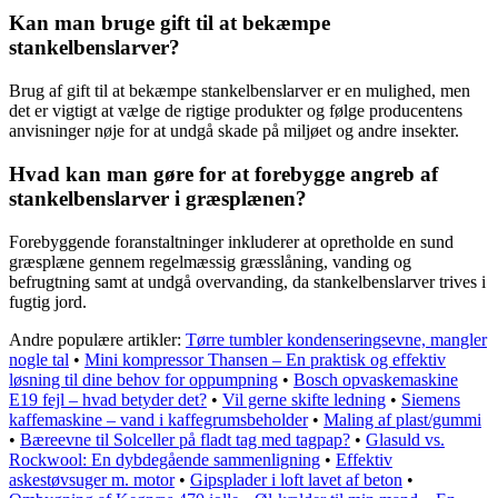
Kan man bruge gift til at bekæmpe
stankelbenslarver?
Brug af gift til at bekæmpe stankelbenslarver er en mulighed, men
det er vigtigt at vælge de rigtige produkter og følge producentens
anvisninger nøje for at undgå skade på miljøet og andre insekter.
Hvad kan man gøre for at forebygge angreb af
stankelbenslarver i græsplænen?
Forebyggende foranstaltninger inkluderer at opretholde en sund
græsplæne gennem regelmæssig græsslåning, vanding og
befrugtning samt at undgå overvanding, da stankelbenslarver trives i
fugtig jord.
Andre populære artikler:
Tørre tumbler kondenseringsevne, mangler
nogle tal
•
Mini kompressor Thansen – En praktisk og effektiv
løsning til dine behov for oppumpning
•
Bosch opvaskemaskine
E19 fejl – hvad betyder det?
•
Vil gerne skifte ledning
•
Siemens
kaffemaskine – vand i kaffegrumsbeholder
•
Maling af plast/gummi
•
Bæreevne til Solceller på fladt tag med tagpap?
•
Glasuld vs.
Rockwool: En dybdegående sammenligning
•
Effektiv
askestøvsuger m. motor
•
Gipsplader i loft lavet af beton
•