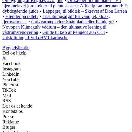
Ombygning af Kegnæs 470 jolle
•
Øl-kælder til min mand – En
hjemmelavet jordkælder til ølentusiaster
•
Afhjælp tømmermænd: En
dybdegående guide
•
Lappegrej til bildæk – Skrevet af Don Larsen
•
Hænder på rattet?
•
Tilslutningsafgift for vand, el, kloak,
fjernvarme…
•
Gulvvarmeplader: Spånplade eller flamingo?
•
Novopan Klimagulv vådrum – den ultimative løsning til
vådrumsrenovering
•
Guide til køb af Peugeot 205 CTI
•
Udskiftning af Vola HV1 kartusche
ByggeBlik.dk
Del og hjælp
X
Facebook
Instagram
LinkedIn
YouTube
Pinterest
TikTok
Mail
RSS
Lær os at kende
Kontakt os
Presse
Reklame
Bruger