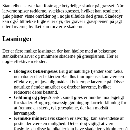
Stankelbenslarver kan forårsage betydelige skader på græsset. Når
larverne spiser rødderne, svækkes græsset, hvilket kan resultere i
gule pletter, visne områder og i nogle tilfælde død græs. Skadedyr
kan også tiltrække fugle eller dyr, der graver i græsplænen på jagt
efter larverne, hvilket kan forværre skaderne.
Løsninger
Der er flere mulige løsninger, der kan hjælpe med at bekæmpe
stankelbenslarver og minimere skaderne på græsplænen. Her er
nogle effektive metoder:
Biologisk bekæmpelse:
Brug af naturlige fjender som f.eks.
nematoder eller bakterien Bacillus thuringiensis kan være en
effektiv og miljøvenlig måde at bekæmpe larverne på. Disse
naturlige fjender angriber og dræber larverne, hvilket
reducerer deres bestand.
Gødning og pleje:
Stærkt, sundt græs er mindre modtageligt
for skader. Brug regelmæssig gødning og korrekt klipning for
at fremme en stærk, tyk græsplæne, der kan modstå
larveangreb.
Kemiske midler:
Hvis skaden er alvorlig, kan anvendelse af
pesticider være en mulighed. Det er dog vigtigt at være
forsigtig, da disse kemikalier kan have skadelige virkninger på