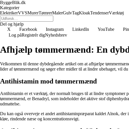
ByggeBlik.dk
Kategorier
Elektriker
VVS
Murer
Tømrer
Maler
Gulv
Tag
Kloak
Tendenser
Værktøj
Del og hjælp
X
Facebook
Instagram
LinkedIn
YouTube
Pin
Log på
Registrér dig
Nyhedsbrev
Afhjælp tømmermænd: En dybd
Velkommen til denne dybdegående artikel om at afhjælpe tømmermænd. 
lider af tømmermænd og søger efter midler til at lindre ubehaget, vil d
Antihistamin mod tømmermænd
Antihistamin er et værktøj, der normalt bruges til at lindre symptome
tømmermænd, er Benadryl, som indeholder det aktive stof diphenhydra
udmattelse.
Du kan også overveje et andet antihistaminpræparat kaldet Alnok, der
kløe, rindende næse og koncentrationssvigt.