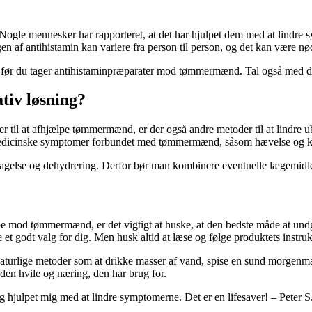
Nogle mennesker har rapporteret, at det har hjulpet dem med at lindre
en af antihistamin kan variere fra person til person, og det kan være nø
g, før du tager antihistaminpræparater mod tømmermænd. Tal også med din
tiv løsning?
til at afhjælpe tømmermænd, er der også andre metoder til at lindre ub
e medicinske symptomer forbundet med tømmermænd, såsom hævelse og k
agelse og dehydrering. Derfor bør man kombinere eventuelle lægemidler
jælpe mod tømmermænd, er det vigtigt at huske, at den bedste måde at 
et godt valg for dig. Men husk altid at læse og følge produktets instrukt
turlige metoder som at drikke masser af vand, spise en sund morgenmad,
 den hvile og næring, den har brug for.
 hjulpet mig med at lindre symptomerne. Det er en lifesaver! – Peter S