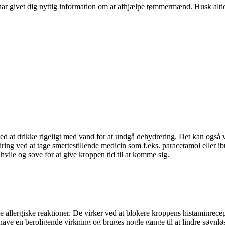
ar givet dig nyttig information om at afhjælpe tømmermænd. Husk altid at
ed at drikke rigeligt med vand for at undgå dehydrering. Det kan også 
dring ved at tage smertestillende medicin som f.eks. paracetamol eller 
le og sove for at give kroppen tid til at komme sig.
le allergiske reaktioner. De virker ved at blokere kroppens histaminrec
å have en beroligende virkning og bruges nogle gange til at lindre søv