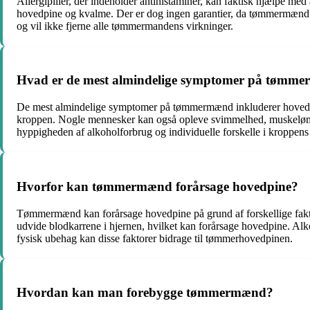
Allergipiller, der indeholder antihistaminer, kan faktisk hjælpe 
hovedpine og kvalme. Der er dog ingen garantier, da tømmermænd er f
og vil ikke fjerne alle tømmermandens virkninger.
Hvad er de mest almindelige symptomer på tømm
De mest almindelige symptomer på tømmermænd inkluderer hovedpin
kroppen. Nogle mennesker kan også opleve svimmelhed, muskelømhed o
hyppigheden af ​​alkoholforbrug og individuelle forskelle i kroppens 
Hvorfor kan tømmermænd forårsage hovedpine?
Tømmermænd kan forårsage hovedpine på grund af forskellige fakto
udvide blodkarrene i hjernen, hvilket kan forårsage hovedpine. Alk
fysisk ubehag kan disse faktorer bidrage til tømmerhovedpinen.
Hvordan kan man forebygge tømmermænd?