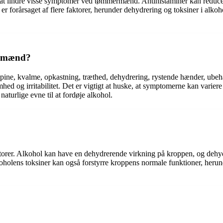
med at lindre visse symptomer ved tømmermænd. Antihistaminer kan reduc
orårsaget af flere faktorer, herunder dehydrering og toksiner i alkohol
ermænd?
e, kvalme, opkastning, træthed, dehydrering, rystende hænder, ubehag
g irritabilitet. Det er vigtigt at huske, at symptomerne kan variere f
naturlige evne til at fordøje alkohol.
rer. Alkohol kan have en dehydrerende virkning på kroppen, og dehyd
oholens toksiner kan også forstyrre kroppens normale funktioner, herun