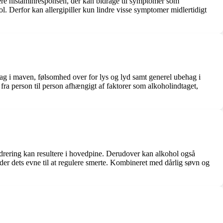
ere histaminresponsen, der kan bidrage til symptomer som
. Derfor kan allergipiller kun lindre visse symptomer midlertidigt
 i maven, følsomhed over for lys og lyd samt generel ubehag i
ra person til person afhængigt af faktorer som alkoholindtaget,
rering kan resultere i hovedpine. Derudover kan alkohol også
der dets evne til at regulere smerte. Kombineret med dårlig søvn og