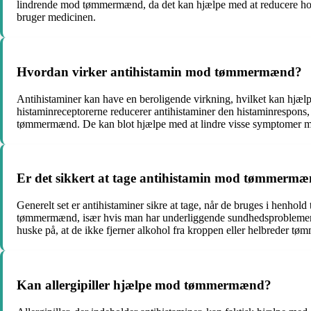
lindrende mod tømmermænd, da det kan hjælpe med at reducere hove
bruger medicinen.
Hvordan virker antihistamin mod tømmermænd?
Antihistaminer kan have en beroligende virkning, hvilket kan hj
histaminreceptorerne reducerer antihistaminer den histaminrespons, 
tømmermænd. De kan blot hjælpe med at lindre visse symptomer mid
Er det sikkert at tage antihistamin mod tømmerm
Generelt set er antihistaminer sikre at tage, når de bruges i henho
tømmermænd, især hvis man har underliggende sundhedsproblemer el
huske på, at de ikke fjerner alkohol fra kroppen eller helbreder t
Kan allergipiller hjælpe mod tømmermænd?