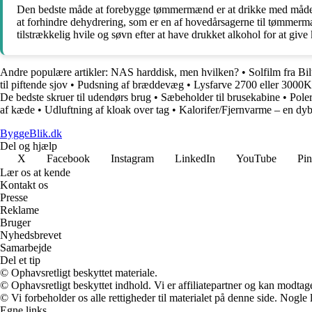
Den bedste måde at forebygge tømmermænd er at drikke med måde og
at forhindre dehydrering, som er en af ​​hovedårsagerne til tømmerm
tilstrækkelig hvile og søvn efter at have drukket alkohol for at give
Andre populære artikler:
NAS harddisk, men hvilken?
•
Solfilm fra B
til piftende sjov
•
Pudsning af bræddevæg
•
Lysfarve 2700 eller 3000
De bedste skruer til udendørs brug
•
Sæbeholder til brusekabine
•
Poler
af kæde
•
Udluftning af kloak over tag
•
Kalorifer/Fjernvarme – en dy
ByggeBlik.dk
Del og hjælp
X
Facebook
Instagram
LinkedIn
YouTube
Pin
Lær os at kende
Kontakt os
Presse
Reklame
Bruger
Nyhedsbrevet
Samarbejde
Del et tip
© Ophavsretligt beskyttet materiale.
© Ophavsretligt beskyttet indhold. Vi er affiliatepartner og kan modtag
© Vi forbeholder os alle rettigheder til materialet på denne side. Nogle
Egne links