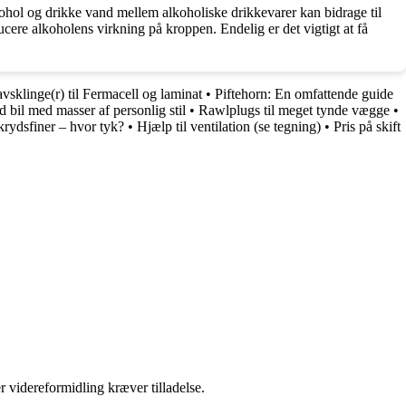
ol og drikke vand mellem alkoholiske drikkevarer kan bidrage til
cere alkoholens virkning på kroppen. Endelig er det vigtigt at få
vsklinge(r) til Fermacell og laminat
•
Piftehorn: En omfattende guide
d bil med masser af personlig stil
•
Rawlplugs til meget tynde vægge
•
krydsfiner – hvor tyk?
•
Hjælp til ventilation (se tegning)
•
Pris på skift
r videreformidling kræver tilladelse.