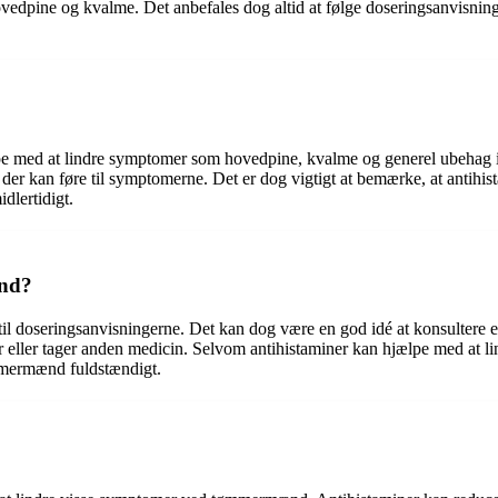
dpine og kvalme. Det anbefales dog altid at følge doseringsanvisning
ælpe med at lindre symptomer som hovedpine, kvalme og generel ubehag
der kan føre til symptomerne. Det er dog vigtigt at bemærke, at antihist
lertidigt.
ænd?
ld til doseringsanvisningerne. Det kan dog være en god idé at konsultere
ler tager anden medicin. Selvom antihistaminer kan hjælpe med at lin
ømmermænd fuldstændigt.