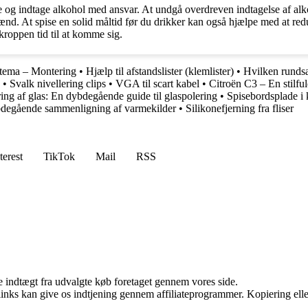
 indtage alkohol med ansvar. At undgå overdreven indtagelse af alkoh
ænd. At spise en solid måltid før du drikker kan også hjælpe med at redu
 kroppen tid til at komme sig.
iltema – Montering
•
Hjælp til afstandslister (klemlister)
•
Hvilken rundsa
K
•
Svalk nivellering clips
•
VGA til scart kabel
•
Citroën C3 – En stilful
ing af glas: En dybdegående guide til glaspolering
•
Spisebordsplade i 
bdegående sammenligning af varmekilder
•
Silikonefjerning fra fliser
terest
TikTok
Mail
RSS
e indtægt fra udvalgte køb foretaget gennem vores side.
 links kan give os indtjening gennem affiliateprogrammer. Kopiering elle