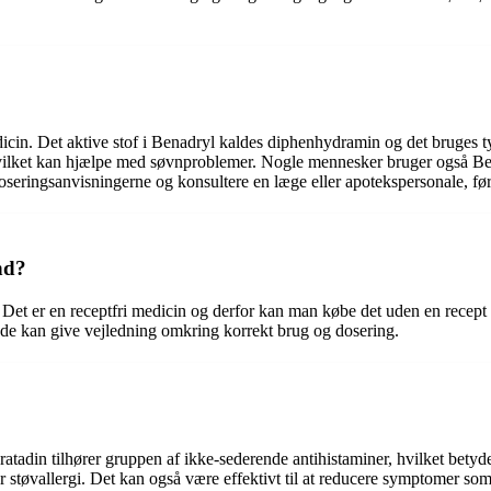
in. Det aktive stof i Benadryl kaldes diphenhydramin og det bruges typis
 hvilket kan hjælpe med søvnproblemer. Nogle mennesker bruger også 
seringsanvisningerne og konsultere en læge eller apotekspersonale, f
nd?
Det er en receptfri medicin og derfor kan man købe det uden en recept 
 de kan give vejledning omkring korrekt brug og dosering.
ratadin tilhører gruppen af ikke-sederende antihistaminer, hvilket betyde
ler støvallergi. Det kan også være effektivt til at reducere symptomer 