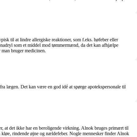
k til at lindre allergiske reaktioner, som f.eks. høfeber eller
Benadryl som et middel mod tømmermænd, da det kan afhjælpe
ør man bruger medicinen.
fra lægen. Det kan være en god idé at spørge apotekspersonale til
r, at det ikke har en beroligende virkning. Alnok bruges primært til
som kløe, rindende øjne og nældefeber. Nogle mennesker finder Alnok