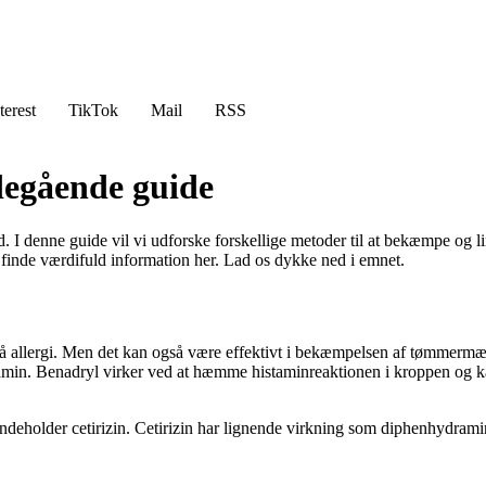
terest
TikTok
Mail
RSS
egående guide
I denne guide vil vi udforske forskellige metoder til at bekæmpe og
u finde værdifuld information her. Lad os dykke ned i emnet.
r på allergi. Men det kan også være effektivt i bekæmpelsen af tømmerm
min. Benadryl virker ved at hæmme histaminreaktionen i kroppen og k
 indeholder cetirizin. Cetirizin har lignende virkning som diphenhyd