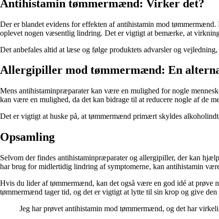
Antihistamin tømmermænd: Virker det?
Der er blandet evidens for effekten af antihistamin mod tømmermænd. 
oplevet nogen væsentlig lindring. Det er vigtigt at bemærke, at virkning
Det anbefales altid at læse og følge produktets advarsler og vejlednin
Allergipiller mod tømmermænd: En alterna
Mens antihistaminpræparater kan være en mulighed for nogle mennesker 
kan være en mulighed, da det kan bidrage til at reducere nogle af d
Det er vigtigt at huske på, at tømmermænd primært skyldes alkoholindt
Opsamling
Selvom der findes antihistaminpræparater og allergipiller, der kan h
har brug for midlertidig lindring af symptomerne, kan antihistamin være 
Hvis du lider af tømmermænd, kan det også være en god idé at prøve na
tømmermænd tager tid, og det er vigtigt at lytte til sin krop og give den
Jeg har prøvet antihistamin mod tømmermænd, og det har virkelig