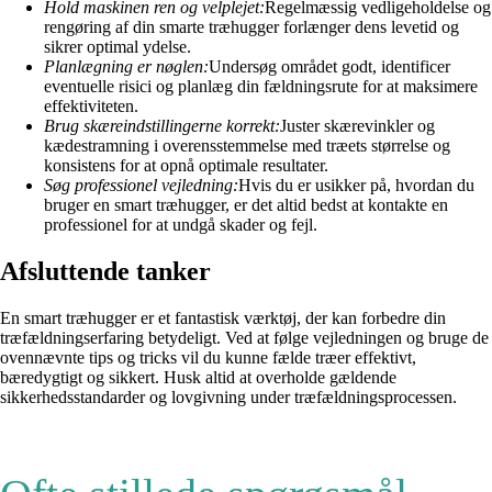
Hold maskinen ren og velplejet:
Regelmæssig vedligeholdelse og
rengøring af din smarte træhugger forlænger dens levetid og
sikrer optimal ydelse.
Planlægning er nøglen:
Undersøg området godt, identificer
eventuelle risici og planlæg din fældningsrute for at maksimere
effektiviteten.
Brug skæreindstillingerne korrekt:
Juster skærevinkler og
kædestramning i overensstemmelse med træets størrelse og
konsistens for at opnå optimale resultater.
Søg professionel vejledning:
Hvis du er usikker på, hvordan du
bruger en smart træhugger, er det altid bedst at kontakte en
professionel for at undgå skader og fejl.
Afsluttende tanker
En smart træhugger er et fantastisk værktøj, der kan forbedre din
træfældningserfaring betydeligt. Ved at følge vejledningen og bruge de
ovennævnte tips og tricks vil du kunne fælde træer effektivt,
bæredygtigt og sikkert. Husk altid at overholde gældende
sikkerhedsstandarder og lovgivning under træfældningsprocessen.