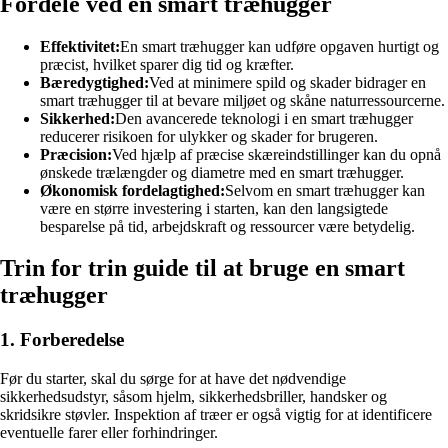
Fordele ved en smart træhugger
Effektivitet:
En smart træhugger kan udføre opgaven hurtigt og
præcist, hvilket sparer dig tid og kræfter.
Bæredygtighed:
Ved at minimere spild og skader bidrager en
smart træhugger til at bevare miljøet og skåne naturressourcerne.
Sikkerhed:
Den avancerede teknologi i en smart træhugger
reducerer risikoen for ulykker og skader for brugeren.
Præcision:
Ved hjælp af præcise skæreindstillinger kan du opnå
ønskede trælængder og diametre med en smart træhugger.
Økonomisk fordelagtighed:
Selvom en smart træhugger kan
være en større investering i starten, kan den langsigtede
besparelse på tid, arbejdskraft og ressourcer være betydelig.
Trin for trin guide til at bruge en smart
træhugger
1. Forberedelse
Før du starter, skal du sørge for at have det nødvendige
sikkerhedsudstyr, såsom hjelm, sikkerhedsbriller, handsker og
skridsikre støvler. Inspektion af træer er også vigtig for at identificere
eventuelle farer eller forhindringer.