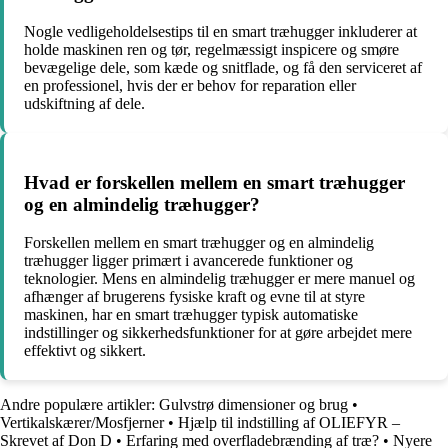
Nogle vedligeholdelsestips til en smart træhugger inkluderer at
holde maskinen ren og tør, regelmæssigt inspicere og smøre
bevægelige dele, som kæde og snitflade, og få den serviceret af
en professionel, hvis der er behov for reparation eller
udskiftning af dele.
Hvad er forskellen mellem en smart træhugger
og en almindelig træhugger?
Forskellen mellem en smart træhugger og en almindelig
træhugger ligger primært i avancerede funktioner og
teknologier. Mens en almindelig træhugger er mere manuel og
afhænger af brugerens fysiske kraft og evne til at styre
maskinen, har en smart træhugger typisk automatiske
indstillinger og sikkerhedsfunktioner for at gøre arbejdet mere
effektivt og sikkert.
Andre populære artikler:
Gulvstrø dimensioner og brug
•
Vertikalskærer/Mosfjerner
•
Hjælp til indstilling af OLIEFYR –
Skrevet af Don D
•
Erfaring med overfladebrænding af træ?
•
Nyere