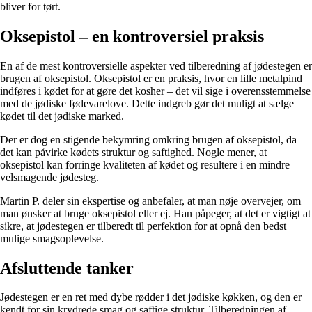
bliver for tørt.
Oksepistol – en kontroversiel praksis
En af de mest kontroversielle aspekter ved tilberedning af jødestegen er
brugen af oksepistol. Oksepistol er en praksis, hvor en lille metalpind
indføres i kødet for at gøre det kosher – det vil sige i overensstemmelse
med de jødiske fødevarelove. Dette indgreb gør det muligt at sælge
kødet til det jødiske marked.
Der er dog en stigende bekymring omkring brugen af oksepistol, da
det kan påvirke kødets struktur og saftighed. Nogle mener, at
oksepistol kan forringe kvaliteten af kødet og resultere i en mindre
velsmagende jødesteg.
Martin P. deler sin ekspertise og anbefaler, at man nøje overvejer, om
man ønsker at bruge oksepistol eller ej. Han påpeger, at det er vigtigt at
sikre, at jødestegen er tilberedt til perfektion for at opnå den bedst
mulige smagsoplevelse.
Afsluttende tanker
Jødestegen er en ret med dybe rødder i det jødiske køkken, og den er
kendt for sin krydrede smag og saftige struktur. Tilberedningen af