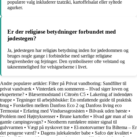
populære valg inkluderer tzatziki, kartoffelsalat eller syltede
agurker.
Er der religiøse betydninger forbundet med
jødestegen?
Ja, jødestegen har religiøs betydning inden for jødedommen og
bruges nogle gange i forbindelse med særlige religiøse
begivenheder og fejringer. Den symboliserer ofte velstand og
taknemmelighed for velsignelserne i livet.
Andre populære artikler:
Filter på Privat vandboring: Sandfilter til
privat vandværk
•
Vinterdæk om sommeren – Hvad siger loven og
eksperterne?
•
Blæsermodstand i Citroën C5
•
Lakering af indendørs
trappe
•
Tegninger til arbejdsbukke: En omfattende guide til praktisk
brug
•
Forskellen mellem Danfoss Eco 2 og Danfoss living eco
Termostat
•
Erfaring med Vinduessgrosisten
•
Bilvask uden børste
•
Problem med Højtryksrenser
•
Brune kartofler
•
Hvad gør man af sin
gamle campingsvogn?
•
Neotherm rumfølere mister signal til
gulvvarmen
•
Vægt på nyskovet træ
•
El-motorvarmer fra Biltema – Er
det pengene værd?
•
Dagens julekalender babe
•
Safco dør kvalitet
•