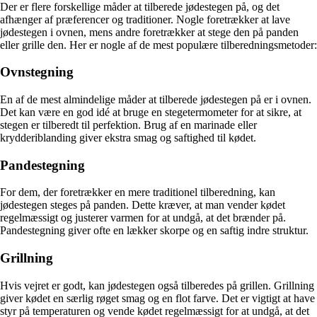
Der er flere forskellige måder at tilberede jødestegen på, og det
afhænger af præferencer og traditioner. Nogle foretrækker at lave
jødestegen i ovnen, mens andre foretrækker at stege den på panden
eller grille den. Her er nogle af de mest populære tilberedningsmetoder:
Ovnstegning
En af de mest almindelige måder at tilberede jødestegen på er i ovnen.
Det kan være en god idé at bruge en stegetermometer for at sikre, at
stegen er tilberedt til perfektion. Brug af en marinade eller
krydderiblanding giver ekstra smag og saftighed til kødet.
Pandestegning
For dem, der foretrækker en mere traditionel tilberedning, kan
jødestegen steges på panden. Dette kræver, at man vender kødet
regelmæssigt og justerer varmen for at undgå, at det brænder på.
Pandestegning giver ofte en lækker skorpe og en saftig indre struktur.
Grillning
Hvis vejret er godt, kan jødestegen også tilberedes på grillen. Grillning
giver kødet en særlig røget smag og en flot farve. Det er vigtigt at have
styr på temperaturen og vende kødet regelmæssigt for at undgå, at det