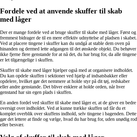
Fordele ved at anvende skuffer til skab
med låger
Der er mange fordele ved at bruge skuffer til skabe med låger. Først og
fremmest bidrager de til en mere effektiv udnyttelse af pladsen i skabet.
Ved at placere tingene i skuffer kan du undgå at stable dem oven på
hinanden og dermed lette adgangen til det ønskede objekt. Du behøver
ikke fjerne flere genstande for at nå det, du har brug for, da alle tingene
er let tilgængelige i skuffen.
Skuffer til skabe med låger hjælper også med at organisere indholdet.
Du kan opdele skuffen i sektioner ved hjælp af indsatsbakker eller
opdelere, hvilket gør det nemmere at holde styr på dit tøj, redskaber
eller andre genstande. Det bliver enklere at holde orden, når hver
genstand har sin egen plads i skuffen.
En anden fordel ved skuffer til skabe med låger er, at de giver en bedre
oversigt over indholdet. Ved at kunne trække skuffen ud får du et
komplet overblik over skuffens indhold, selv tingene i bagenden. Dette
gør det lettere at finde og vælge, hvad du har brug for, uden unødig rod
eller besvær.