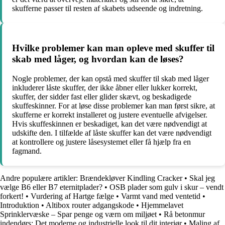
skufferne passer til resten af skabets udseende og indretning.
Hvilke problemer kan man opleve med skuffer til
skab med låger, og hvordan kan de løses?
Nogle problemer, der kan opstå med skuffer til skab med låger
inkluderer låste skuffer, der ikke åbner eller lukker korrekt,
skuffer, der sidder fast eller glider skævt, og beskadigede
skuffeskinner. For at løse disse problemer kan man først sikre, at
skufferne er korrekt installeret og justere eventuelle afvigelser.
Hvis skuffeskinnen er beskadiget, kan det være nødvendigt at
udskifte den. I tilfælde af låste skuffer kan det være nødvendigt
at kontrollere og justere låsesystemet eller få hjælp fra en
fagmand.
Andre populære artikler:
Brændekløver Kindling Cracker
•
Skal jeg
vælge B6 eller B7 eternitplader?
•
OSB plader som gulv i skur – vendt
forkert!
•
Vurdering af Hartge fælge
•
Varmt vand med ventetid
•
Introduktion
•
Altibox router adgangskode
•
Hjemmelavet
Sprinklervæske – Spar penge og værn om miljøet
•
Rå betonmur
indendørs: Det moderne og industrielle look til dit interiør
•
Maling af