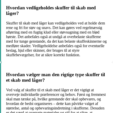
Hvordan vedligeholdes skuffer til skab med
låger?
Skuffer til skab med låger kan vedligeholdes ved at holde dem
rene og fri for støv og snavs. Det kan gøres ved regelmæssig
aftørring med en fugtig klud eller støvsugning med en blød
børste. Det anbefales også at undgå at overbelaste skufferne
med for tunge genstande, da det kan belaste skuffeskinnerne og
medføre skader. Vedligeholdelse anbefales også for eventuelle
beslag, hjul eller skinner, der bruges til at styre
skuffebevægelser, for at sikre korrekt funktion.
Hvordan vælger man den rigtige type skuffer til
et skab med låger?
Ved valg af skuffer til et skab med låger er det vigtigt at
overveje individuelle præferencer og behov. Først og fremmest
skal man tænke på, hvilke genstande der skal opbevares, og
hvordan de bedst organiseres – dette kan påvirke valget af
størrelse, antal og opbevaringsindretning i skufferne. Desuden
er det værd at overveje materialer og stil for at sikre, at