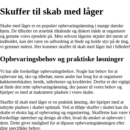
Skuffer til skab med låger
Skabe med låger er en populær opbevaringsløsning i mange danske
hjem. De tilbyder en æstetisk tiltalende og diskret måde at organisere
og gemme vores ejendele på. Men selvom lågerne skjuler det meste af
indholdet, kan det være en udfordring at finde og holde styr på de ting,
vi gemmer indeni. Her kommer skuffer til skab med låger ind i billedet!
Opbevaringsbehov og praktiske løsninger
Vi har alle forskellige opbevaringsbehov. Nogle har behov for at
opbevare tøj, sko og tilbehør, mens andre har brug for at organisere
køkkenredskaber, bestik, tallerkener og krydderier. Derfor er det vigtigt
at finde den rette opbevaringsløsning, der passer til vores behov og
hjælper os med at maksimere pladsen i vores skabe.
Skuffer til skab med låger er en praktisk løsning, der hjælper med at
udnytte pladsen i skabet optimalt. Ved at tilføje skuffer i skabet kan du
skabe et ekstra lag af opbevaring og organisering. Skufferne kan være i
forskellige størrelser og design alt efter, hvad du ønsker at opbevare i
dem. Dette giver mulighed for at tilpasse opbevaringsløsningen efter
dine specifikke behov.