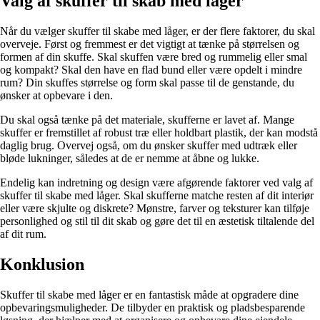
Valg af skuffer til skab med låger
Når du vælger skuffer til skabe med låger, er der flere faktorer, du skal
overveje. Først og fremmest er det vigtigt at tænke på størrelsen og
formen af din skuffe. Skal skuffen være bred og rummelig eller smal
og kompakt? Skal den have en flad bund eller være opdelt i mindre
rum? Din skuffes størrelse og form skal passe til de genstande, du
ønsker at opbevare i den.
Du skal også tænke på det materiale, skufferne er lavet af. Mange
skuffer er fremstillet af robust træ eller holdbart plastik, der kan modstå
daglig brug. Overvej også, om du ønsker skuffer med udtræk eller
bløde lukninger, således at de er nemme at åbne og lukke.
Endelig kan indretning og design være afgørende faktorer ved valg af
skuffer til skabe med låger. Skal skufferne matche resten af dit interiør
eller være skjulte og diskrete? Mønstre, farver og teksturer kan tilføje
personlighed og stil til dit skab og gøre det til en æstetisk tiltalende del
af dit rum.
Konklusion
Skuffer til skabe med låger er en fantastisk måde at opgradere dine
opbevaringsmuligheder. De tilbyder en praktisk og pladsbesparende