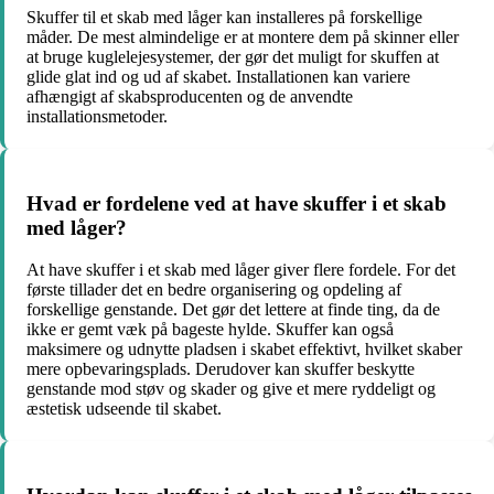
Skuffer til et skab med låger kan installeres på forskellige
måder. De mest almindelige er at montere dem på skinner eller
at bruge kuglelejesystemer, der gør det muligt for skuffen at
glide glat ind og ud af skabet. Installationen kan variere
afhængigt af skabsproducenten og de anvendte
installationsmetoder.
Hvad er fordelene ved at have skuffer i et skab
med låger?
At have skuffer i et skab med låger giver flere fordele. For det
første tillader det en bedre organisering og opdeling af
forskellige genstande. Det gør det lettere at finde ting, da de
ikke er gemt væk på bageste hylde. Skuffer kan også
maksimere og udnytte pladsen i skabet effektivt, hvilket skaber
mere opbevaringsplads. Derudover kan skuffer beskytte
genstande mod støv og skader og give et mere ryddeligt og
æstetisk udseende til skabet.