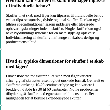
Hvordan kan skuffer i et skab med låger tilpasses
til individuelle behov?
Skuffer til et skab med låger kan tilpasses til individuelle behov
ved at tilpasse størrelse, dybde og antal skuffer. Der kan også
tilføjes specialfunktioner, såsom inddelere eller tilpassede
opbevaringsløsninger inden i skuffen. Nogle skuffer kan også
have blødlukningssystemer for en mere støjsvag oplevelse.
Individualisering af skuffer vil afhænge af skabets design og
producentens tilbud.
Hvad er typiske dimensioner for skuffer i et skab
med låger?
Dimensionerne for skuffer til et skab med låger varierer
afhængigt af skabsstørrelsen og det ønskede formål. Generelt er
skufferne omkring 10-20 centimeter høje og kan variere i
bredde og dybde fra 30 til 60 centimeter. Nogle producenter
tilbyder også skuffer med egne standarddimensioner eller
muligheden for at bestille skræddersyede skuffer.