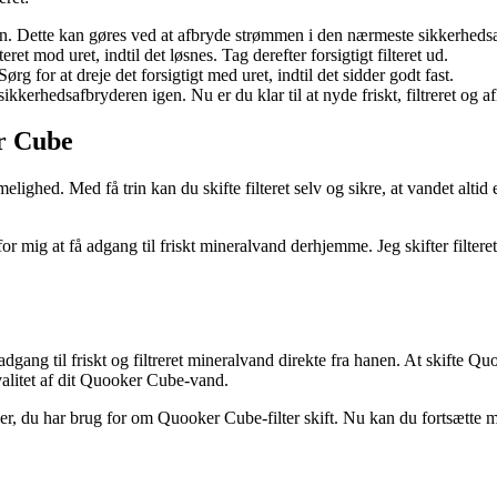
. Dette kan gøres ved at afbryde strømmen i den nærmeste sikkerhedsaf
teret mod uret, indtil det løsnes. Tag derefter forsigtigt filteret ud.
Sørg for at dreje det forsigtigt med uret, indtil det sidder godt fast.
kkerhedsafbryderen igen. Nu er du klar til at nyde friskt, filtreret og 
r Cube
hed. Med få trin kan du skifte filteret selv og sikre, at vandet altid 
or mig at få adgang til friskt mineralvand derhjemme. Jeg skifter filtere
 adgang til friskt og filtreret mineralvand direkte fra hanen. At skifte Q
valitet af dit Quooker Cube-vand.
nger, du har brug for om Quooker Cube-filter skift. Nu kan du fortsætte