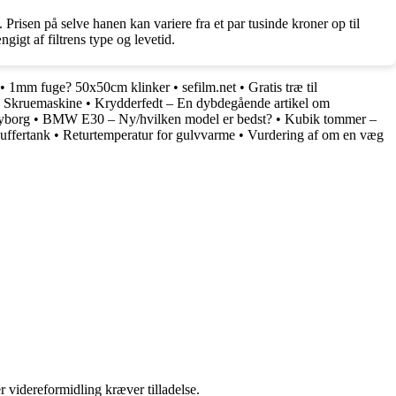
risen på selve hanen kan variere fra et par tusinde kroner op til
gigt af filtrens type og levetid.
•
1mm fuge? 50x50cm klinker
•
sefilm.net
•
Gratis træ til
 Skruemaskine
•
Krydderfedt – En dybdegående artikel om
Nyborg
•
BMW E30 – Ny/hvilken model er bedst?
•
Kubik tommer –
uffertank
•
Returtemperatur for gulvvarme
•
Vurdering af om en væg
r videreformidling kræver tilladelse.