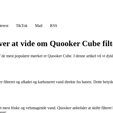
terest
TikTok
Mail
RSS
er at vide om Quooker Cube filte
f de mest populære mærker er Quooker Cube. I denne artikel vil vi dykk
ltreret og afkølet og karboneret vand direkte fra hanen. Dette betyder,
r det mest friske og velsmagende vand. Quooker anbefaler at skifte filteret
eret: