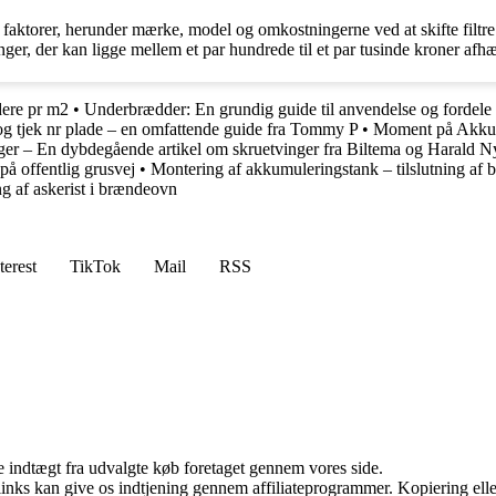
ktorer, herunder mærke, model og omkostningerne ved at skifte filtre. P
nger, der kan ligge mellem et par hundrede til et par tusinde kroner afhæn
dere pr m2
•
Underbrædder: En grundig guide til anvendelse og fordele
 og tjek nr plade – en omfattende guide fra Tommy P
•
Moment på Akku
ger – En dybdegående artikel om skruetvinger fra Biltema og Harald 
på offentlig grusvej
•
Montering af akkumuleringstank – tilslutning af b
g af askerist i brændeovn
terest
TikTok
Mail
RSS
e indtægt fra udvalgte køb foretaget gennem vores side.
 links kan give os indtjening gennem affiliateprogrammer. Kopiering elle