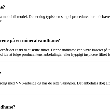
ne?
a model til model. Det er dog typisk en simpel procedure, der indebærer 
e.
iltrene på en mineralvandhane?
når det er tid til at skifte filtret. Denne indikator kan være baseret p
de at følge producentens anbefalinger eller hyppigt inspicere filtret for
?
trolig med VVS-arbejde og har de rette værktøjer. Det anbefales dog alti
ndhane?