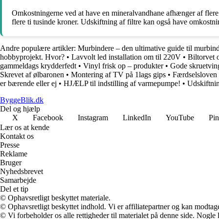
Omkostningerne ved at have en mineralvandhane afhænger af flere fa
flere ti tusinde kroner. Udskiftning af filtre kan også have omkostni
Andre populære artikler:
Murbindere – den ultimative guide til murbin
hobbyprojekt. Hvor?
•
Lavvolt led installation om til 220V
•
Biltorvet
gammeldags krydderfedt
•
Vinyl frisk op – produkter
•
Gode skruetvin
Skrevet af ølbaronen
•
Montering af TV på 1lags gips
•
Færdselsloven 
er bærende eller ej
•
HJÆLP til indstilling af varmepumpe!
•
Udskiftnin
ByggeBlik.dk
Del og hjælp
X
Facebook
Instagram
LinkedIn
YouTube
Pin
Lær os at kende
Kontakt os
Presse
Reklame
Bruger
Nyhedsbrevet
Samarbejde
Del et tip
© Ophavsretligt beskyttet materiale.
© Ophavsretligt beskyttet indhold. Vi er affiliatepartner og kan modtag
© Vi forbeholder os alle rettigheder til materialet på denne side. Nogle