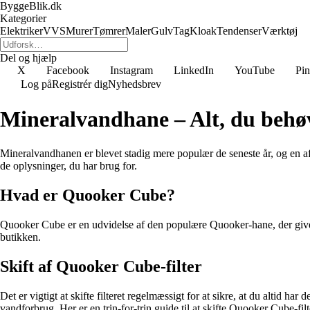
ByggeBlik.dk
Kategorier
Elektriker
VVS
Murer
Tømrer
Maler
Gulv
Tag
Kloak
Tendenser
Værktøj
Del og hjælp
X
Facebook
Instagram
LinkedIn
YouTube
Pin
Log på
Registrér dig
Nyhedsbrev
Mineralvandhane – Alt, du behøv
Mineralvandhanen er blevet stadig mere populær de seneste år, og en a
de oplysninger, du har brug for.
Hvad er Quooker Cube?
Quooker Cube er en udvidelse af den populære Quooker-hane, der giver fi
butikken.
Skift af Quooker Cube-filter
Det er vigtigt at skifte filteret regelmæssigt for at sikre, at du altid ha
vandforbrug. Her er en trin-for-trin guide til at skifte Quooker Cube-filt