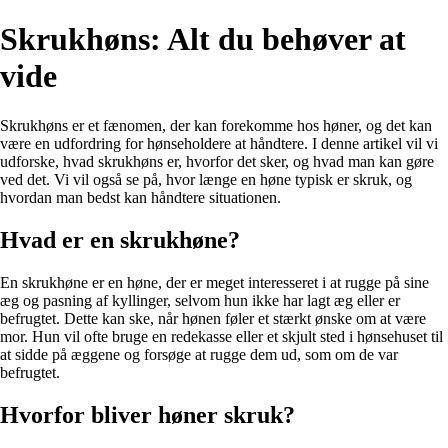
Skrukhøns: Alt du behøver at
vide
Skrukhøns er et fænomen, der kan forekomme hos høner, og det kan
være en udfordring for hønseholdere at håndtere. I denne artikel vil vi
udforske, hvad skrukhøns er, hvorfor det sker, og hvad man kan gøre
ved det. Vi vil også se på, hvor længe en høne typisk er skruk, og
hvordan man bedst kan håndtere situationen.
Hvad er en skrukhøne?
En skrukhøne er en høne, der er meget interesseret i at rugge på sine
æg og pasning af kyllinger, selvom hun ikke har lagt æg eller er
befrugtet. Dette kan ske, når hønen føler et stærkt ønske om at være
mor. Hun vil ofte bruge en redekasse eller et skjult sted i hønsehuset til
at sidde på æggene og forsøge at rugge dem ud, som om de var
befrugtet.
Hvorfor bliver høner skruk?