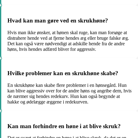
Hvad kan man gøre ved en skrukhøne?
Hvis man ikke ønsker, at hønen skal ruge, kan man forsøge at
distrahere hende ved at fjerne hendes æg eller bruge falske æg.
Det kan også være nødvendigt at adskille hende fra de andre
høns, hvis hendes adfærd bliver for aggressiv.
Hvilke problemer kan en skrukhøne skabe?
En skrukhøne kan skabe flere problemer i en hønsegård. Hun
kan blive aggressiv over for de andre høns og angribe dem, hvis
de nærmer sig hendes redekurv. Hun kan også begynde at
hakke og ødelægge æggene i redekurven.
Kan man forhindre en høne i at blive skruk?
Det er svært at forhindre en høne i at blive skruk, da det er en