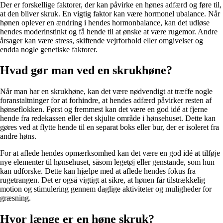
Der er forskellige faktorer, der kan påvirke en hønes adfærd og føre til,
at den bliver skruk. En vigtig faktor kan være hormonel ubalance. Når
hønen oplever en ændring i hendes hormonbalance, kan det udløse
hendes moderinstinkt og få hende til at ønske at være rugemor. Andre
årsager kan være stress, skiftende vejrforhold eller omgivelser og
endda nogle genetiske faktorer.
Hvad gør man ved en skrukhøne?
Når man har en skrukhøne, kan det være nødvendigt at træffe nogle
foranstaltninger for at forhindre, at hendes adfærd påvirker resten af
hønseflokken. Først og fremmest kan det være en god idé at fjerne
hende fra redekassen eller det skjulte område i hønsehuset. Dette kan
gøres ved at flytte hende til en separat boks eller bur, der er isoleret fra
andre høns.
For at aflede hendes opmærksomhed kan det være en god idé at tilføje
nye elementer til hønsehuset, såsom legetøj eller genstande, som hun
kan udforske. Dette kan hjælpe med at aflede hendes fokus fra
rugetrangen. Det er også vigtigt at sikre, at hønen får tilstrækkelig
motion og stimulering gennem daglige aktiviteter og muligheder for
græsning.
Hvor længe er en høne skruk?