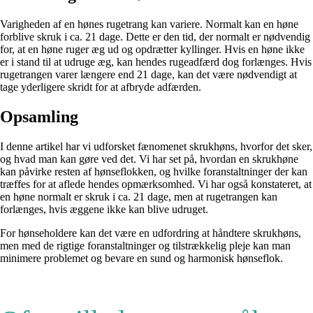
Varigheden af en hønes rugetrang kan variere. Normalt kan en høne
forblive skruk i ca. 21 dage. Dette er den tid, der normalt er nødvendig
for, at en høne ruger æg ud og opdrætter kyllinger. Hvis en høne ikke
er i stand til at udruge æg, kan hendes rugeadfærd dog forlænges. Hvis
rugetrangen varer længere end 21 dage, kan det være nødvendigt at
tage yderligere skridt for at afbryde adfærden.
Opsamling
I denne artikel har vi udforsket fænomenet skrukhøns, hvorfor det sker,
og hvad man kan gøre ved det. Vi har set på, hvordan en skrukhøne
kan påvirke resten af hønseflokken, og hvilke foranstaltninger der kan
træffes for at aflede hendes opmærksomhed. Vi har også konstateret, at
en høne normalt er skruk i ca. 21 dage, men at rugetrangen kan
forlænges, hvis æggene ikke kan blive udruget.
For hønseholdere kan det være en udfordring at håndtere skrukhøns,
men med de rigtige foranstaltninger og tilstrækkelig pleje kan man
minimere problemet og bevare en sund og harmonisk hønseflok.