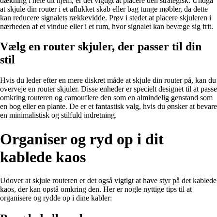
dækning i hele dit hjem, er det vigtigt at placere den strategisk. Undgå
at skjule din router i et aflukket skab eller bag tunge møbler, da dette
kan reducere signalets rækkevidde. Prøv i stedet at placere skjuleren i
nærheden af et vindue eller i et rum, hvor signalet kan bevæge sig frit.
Vælg en router skjuler, der passer til din
stil
Hvis du leder efter en mere diskret måde at skjule din router på, kan du
overveje en router skjuler. Disse enheder er specielt designet til at passe
omkring routeren og camouflere den som en almindelig genstand som
en bog eller en plante. De er et fantastisk valg, hvis du ønsker at bevare
en minimalistisk og stilfuld indretning.
Organiser og ryd op i dit
kablede kaos
Udover at skjule routeren er det også vigtigt at have styr på det kablede
kaos, der kan opstå omkring den. Her er nogle nyttige tips til at
organisere og rydde op i dine kabler: