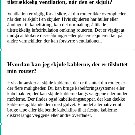
tilstrækkelig ventilation, når den er skjult?
Ventilation er vigtig for at sikre, at din router ikke overopheder,
når den er skjult i en skjuler. Hvis skjuleren har huller eller
åbninger til kabelføring, kan det normalt også tillade
tilstrækkelig luftcirkulation omkring routeren. Det er vigtigt at
undgå at blokere disse åbninger eller placere skjuleren tæt på
andre varmekilder, der kan forstyrre ventilationen.
Hvordan kan jeg skjule kablerne, der er tilsluttet
min router?
Hvis du ønsker at skjule kablerne, der er tilsluttet din router, er
der flere muligheder. Du kan bruge kabelføringssystemer eller
kabelbakker, der kan skjule kablerne langs væggene eller under
møblerne. Der findes også kabelføringstæpper, der kan dække
kablerne og blande dem med gulvet. Et andet alternativ er at
bruge tape eller klæbende kabelklips til at fæstne kablerne
diskret langs væggene eller andre overflader.