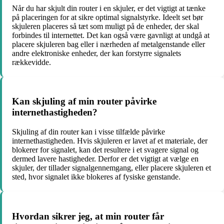
Når du har skjult din router i en skjuler, er det vigtigt at tænke
på placeringen for at sikre optimal signalstyrke. Ideelt set bør
skjuleren placeres så tæt som muligt på de enheder, der skal
forbindes til internettet. Det kan også være gavnligt at undgå at
placere skjuleren bag eller i nærheden af metalgenstande eller
andre elektroniske enheder, der kan forstyrre signalets
rækkevidde.
Kan skjuling af min router påvirke
internethastigheden?
Skjuling af din router kan i visse tilfælde påvirke
internethastigheden. Hvis skjuleren er lavet af et materiale, der
blokerer for signalet, kan det resultere i et svagere signal og
dermed lavere hastigheder. Derfor er det vigtigt at vælge en
skjuler, der tillader signalgennemgang, eller placere skjuleren et
sted, hvor signalet ikke blokeres af fysiske genstande.
Hvordan sikrer jeg, at min router får