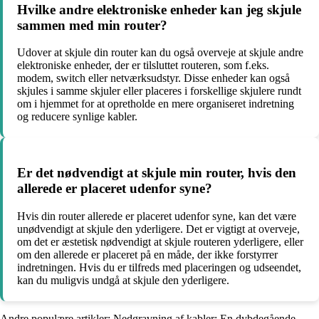
Hvilke andre elektroniske enheder kan jeg skjule
sammen med min router?
Udover at skjule din router kan du også overveje at skjule andre
elektroniske enheder, der er tilsluttet routeren, som f.eks.
modem, switch eller netværksudstyr. Disse enheder kan også
skjules i samme skjuler eller placeres i forskellige skjulere rundt
om i hjemmet for at opretholde en mere organiseret indretning
og reducere synlige kabler.
Er det nødvendigt at skjule min router, hvis den
allerede er placeret udenfor syne?
Hvis din router allerede er placeret udenfor syne, kan det være
unødvendigt at skjule den yderligere. Det er vigtigt at overveje,
om det er æstetisk nødvendigt at skjule routeren yderligere, eller
om den allerede er placeret på en måde, der ikke forstyrrer
indretningen. Hvis du er tilfreds med placeringen og udseendet,
kan du muligvis undgå at skjule den yderligere.
Andre populære artikler:
Nedgravning af kabler: En dybdegående