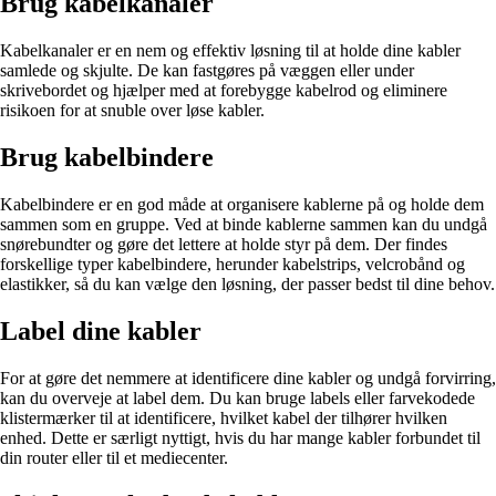
Brug kabelkanaler
Kabelkanaler er en nem og effektiv løsning til at holde dine kabler
samlede og skjulte. De kan fastgøres på væggen eller under
skrivebordet og hjælper med at forebygge kabelrod og eliminere
risikoen for at snuble over løse kabler.
Brug kabelbindere
Kabelbindere er en god måde at organisere kablerne på og holde dem
sammen som en gruppe. Ved at binde kablerne sammen kan du undgå
snørebundter og gøre det lettere at holde styr på dem. Der findes
forskellige typer kabelbindere, herunder kabelstrips, velcrobånd og
elastikker, så du kan vælge den løsning, der passer bedst til dine behov.
Label dine kabler
For at gøre det nemmere at identificere dine kabler og undgå forvirring,
kan du overveje at label dem. Du kan bruge labels eller farvekodede
klistermærker til at identificere, hvilket kabel der tilhører hvilken
enhed. Dette er særligt nyttigt, hvis du har mange kabler forbundet til
din router eller til et mediecenter.