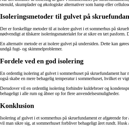
stenuld, skumplader og økologiske alternativer som hamp eller cellulosei
Isoleringsmetoder til gulvet på skruefunda
Der er forskellige metoder til at isolere gulvet i et sommerhus på sk
nødvendigt at tilskære isoleringsmaterialet for at sikre en tæt pasform.
En alternativ metode er at isolere gulvet på undersiden. Dette kan gøre
undgå fugt- og skimmelproblemer.
Fordele ved en god isolering
En ordentlig isolering af gulvet i sommerhuset på skruefundament har
også skabe en mere behagelig temperatur i sommerhuset, hvilket er vigti
Derudover vil en ordentlig isolering forhindre kuldebroer og kondenspro
behageligt i alle rum og åbner op for flere anvendelsesmuligheder.
Konklusion
Isolering af gulvet i et sommerhus på skruefundament er afgørende for at
vil man sikre sig, at sommerhuset forbliver behageligt året rundt. Husk a