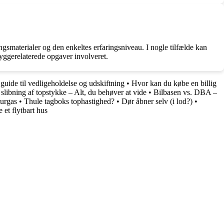
ngsmaterialer og den enkeltes erfaringsniveau. I nogle tilfælde kan
 byggerelaterede opgaver involveret.
uide til vedligeholdelse og udskiftning
•
Hvor kan du købe en billig
 slibning af topstykke – Alt, du behøver at vide
•
Bilbasen vs. DBA –
urgas
•
Thule tagboks tophastighed?
•
Dør åbner selv (i lod?)
•
 et flytbart hus