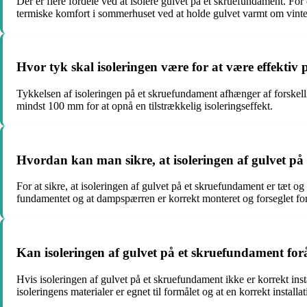
Der er flere fordele ved at isolere gulvet på et skruefundament. Fo
termiske komfort i sommerhuset ved at holde gulvet varmt om vinte
Hvor tyk skal isoleringen være for at være effektiv
Tykkelsen af isoleringen på et skruefundament afhænger af forskelli
mindst 100 mm for at opnå en tilstrækkelig isoleringseffekt.
Hvordan kan man sikre, at isoleringen af gulvet på 
For at sikre, at isoleringen af gulvet på et skruefundament er tæt og 
fundamentet og at dampspærren er korrekt monteret og forseglet for
Kan isoleringen af gulvet på et skruefundament for
Hvis isoleringen af gulvet på et skruefundament ikke er korrekt inst
isoleringens materialer er egnet til formålet og at en korrekt instal