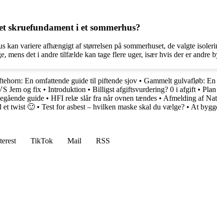
å et skruefundament i et sommerhus?
us kan variere afhængigt af størrelsen på sommerhuset, de valgte isoleri
ge, mens det i andre tilfælde kan tage flere uger, især hvis der er andre
ftehorn: En omfattende guide til piftende sjov
•
Gammelt gulvafløb: En g
VS Jem og fix
•
Introduktion
•
Billigst afgiftsvurdering? 0 i afgift
•
Plan
degående guide
•
HFI relæ slår fra når ovnen tændes
•
Afmelding af Nat
et twist 🙂
•
Test for asbest – hvilken maske skal du vælge?
•
At bygge
terest
TikTok
Mail
RSS