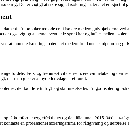
solering. Det er vigtigt at sikre sig, at isoleringsmaterialet er egnet t
ment
ruefundament. En populær metode er at isolere mellem gulvbjælkerne ved
 Det er også vigtigt at tætne eventuelle sprækker og huller mellem isole
s ved at montere isoleringsmaterialet mellem fundamentstolperne og gulvb
 mange fordele. Først og fremmest vil det reducere varmetabet og derm
gt, når man ønsker at nyde feriedage året rundt.
blemer, der kan føre til fugt- og skimmelskader. En god isolering bidra
 opnå komfort, energieffektivitet og den lille lune i 2015. Ved at vælge
t kontakte en professionel isoleringsfirma for rådgivning og udførelse af