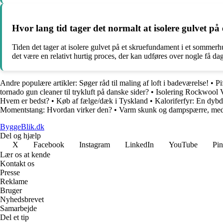
Hvor lang tid tager det normalt at isolere gulvet p
Tiden det tager at isolere gulvet på et skruefundament i et sommerh
det være en relativt hurtig proces, der kan udføres over nogle få da
Andre populære artikler:
Søger råd til maling af loft i badeværelse!
•
Pi
tornado gun cleaner til trykluft på danske sider?
•
Isolering Rockwool 
Hvem er bedst?
•
Køb af fælge/dæk i Tyskland
•
Kaloriferfyr: En dyb
Momentstang: Hvordan virker den?
•
Varm skunk og dampspærre, med 
ByggeBlik.dk
Del og hjælp
X
Facebook
Instagram
LinkedIn
YouTube
Pin
Lær os at kende
Kontakt os
Presse
Reklame
Bruger
Nyhedsbrevet
Samarbejde
Del et tip