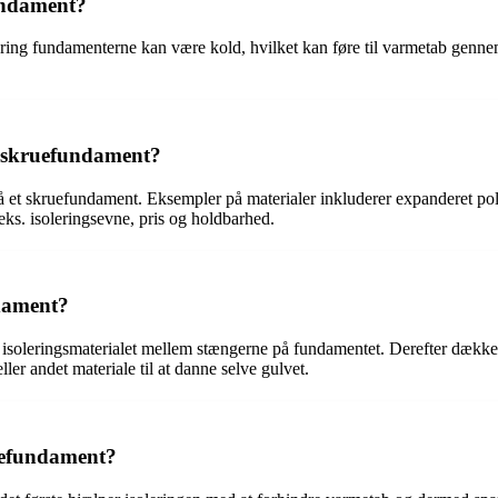
fundament?
omkring fundamenterne kan være kold, hvilket kan føre til varmetab ge
et skruefundament?
et på et skruefundament. Eksempler på materialer inkluderer expanderet 
.eks. isoleringsevne, pris og holdbarhed.
ndament?
e isoleringsmaterialet mellem stængerne på fundamentet. Derefter dækkes
r andet materiale til at danne selve gulvet.
ruefundament?