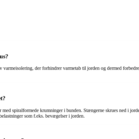
hus?
iv varmeisolering, der forhindrer varmetab til jorden og dermed forbedr
et?
r med spiralformede krumninger i bunden. Stængerne skrues ned i jord
belastninger som f.eks. bevægelser i jorden.