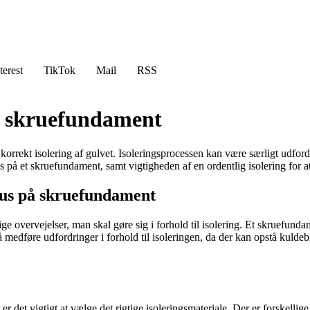
terest
TikTok
Mail
RSS
på skruefundament
er korrekt isolering af gulvet. Isoleringsprocessen kan være særligt udf
s på et skruefundament, samt vigtigheden af en ordentlig isolering for at
rhus på skruefundament
overvejelser, man skal gøre sig i forhold til isolering. Et skruefundam
medføre udfordringer i forhold til isoleringen, da der kan opstå kuldeb
 det vigtigt at vælge det rigtige isoleringsmateriale. Der er forskellig