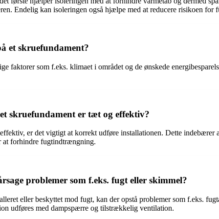
r det første hjælper isoleringen med at forhindre varmetab og dermed sp
ren. Endelig kan isoleringen også hjælpe med at reducere risikoen for
 på et skruefundament?
ge faktorer som f.eks. klimaet i området og de ønskede energibesparelse
et skruefundament er tæt og effektiv?
effektiv, er det vigtigt at korrekt udføre installationen. Dette indebærer
 at forhindre fugtindtrængning.
årsage problemer som f.eks. fugt eller skimmel?
alleret eller beskyttet mod fugt, kan der opstå problemer som f.eks. fug
lation udføres med dampspærre og tilstrækkelig ventilation.