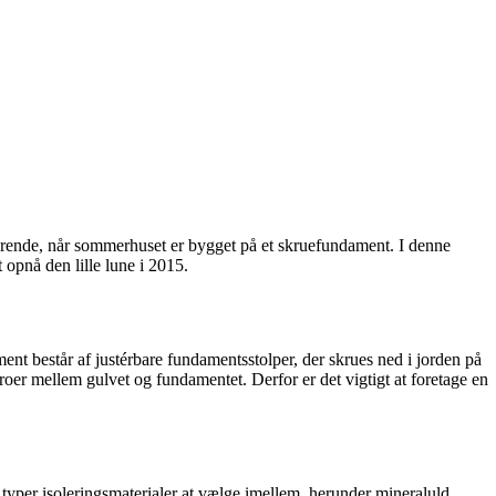
ordrende, når sommerhuset er bygget på et skruefundament. I denne
 opnå den lille lune i 2015.
ent består af justérbare fundamentsstolper, der skrues ned i jorden på
roer mellem gulvet og fundamentet. Derfor er det vigtigt at foretage en
e typer isoleringsmaterialer at vælge imellem, herunder mineraluld,