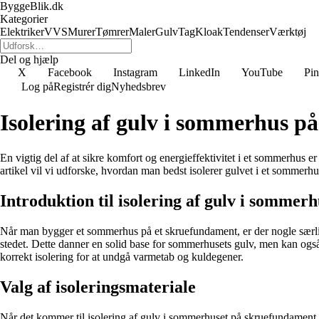
ByggeBlik.dk
Kategorier
Elektriker
VVS
Murer
Tømrer
Maler
Gulv
Tag
Kloak
Tendenser
Værktøj
Del og hjælp
X
Facebook
Instagram
LinkedIn
YouTube
Pin
Log på
Registrér dig
Nyhedsbrev
Isolering af gulv i sommerhus 
En vigtig del af at sikre komfort og energieffektivitet i et sommerhus 
artikel vil vi udforske, hvordan man bedst isolerer gulvet i et sommerhu
Introduktion til isolering af gulv i somme
Når man bygger et sommerhus på et skruefundament, er der nogle særlige 
stedet. Dette danner en solid base for sommerhusets gulv, men kan også 
korrekt isolering for at undgå varmetab og kuldegener.
Valg af isoleringsmateriale
Når det kommer til isolering af gulv i sommerhuset på skruefundament, er