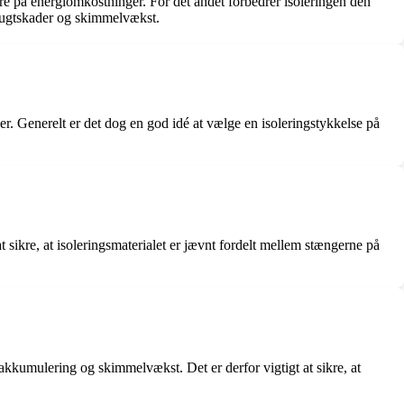
are på energiomkostninger. For det andet forbedrer isoleringen den
 fugtskader og skimmelvækst.
r. Generelt er det dog en god idé at vælge en isoleringstykkelse på
 at sikre, at isoleringsmaterialet er jævnt fordelt mellem stængerne på
takkumulering og skimmelvækst. Det er derfor vigtigt at sikre, at