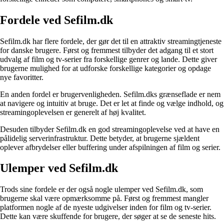
Fordele ved Sefilm.dk
Sefilm.dk har flere fordele, der gør det til en attraktiv streamingtjeneste
for danske brugere. Først og fremmest tilbyder det adgang til et stort
udvalg af film og tv-serier fra forskellige genrer og lande. Dette giver
brugerne mulighed for at udforske forskellige kategorier og opdage
nye favoritter.
En anden fordel er brugervenligheden. Sefilm.dks grænseflade er nem
at navigere og intuitiv at bruge. Det er let at finde og vælge indhold, og
streamingoplevelsen er generelt af høj kvalitet.
Desuden tilbyder Sefilm.dk en god streamingoplevelse ved at have en
pålidelig serverinfrastruktur. Dette betyder, at brugerne sjældent
oplever afbrydelser eller buffering under afspilningen af film og serier.
Ulemper ved Sefilm.dk
Trods sine fordele er der også nogle ulemper ved Sefilm.dk, som
brugerne skal være opmærksomme på. Først og fremmest mangler
platformen nogle af de nyeste udgivelser inden for film og tv-serier.
Dette kan være skuffende for brugere, der søger at se de seneste hits.