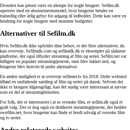
Desuden kan prisen være en ulempe for nogle brugere. Sefilm.dk
opererer med en abonnementsmodel, hvor brugerne betaler en
månedlig eller årlig gebyr for adgang til indholdet. Dette kan være en
hindring for nogle brugere med stramme budgetter.
Alternativer til Sefilm.dk
Hvis Sefilm.dk ikke opfylder dine behov, er der flere alternativer, du
kan overveje. Sefilmdk.com og sefilmdk.dk er eksempler på sådanne
platforme, der også tilbyder streaming af film og serier. Sefilm.net var
tidligere en populær streamingtjeneste, men blev lukket ned, og
brugerne blev henvist til andre alternativer.
En anden mulighed er at overveje sefilmer.tv fra 2018. Dette websted
tilbød en omfattende samling af film og serier på dansk. Selvom det
ikke er længere tilgængeligt, kan det stadig være interessant at nævne
som en del af streaminghistorien.
For folk, der er interesseret i at se svenske film, er sefilm.dk også et
godt valg. Der er dog også en dedikeret streamingtjeneste, der hedder
swefilm.net, hvor brugerne kan finde et bredt udvalg af svenske film
og tv-serier.