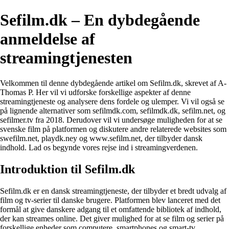
Sefilm.dk – En dybdegående
anmeldelse af
streamingtjenesten
Velkommen til denne dybdegående artikel om Sefilm.dk, skrevet af A-
Thomas P. Her vil vi udforske forskellige aspekter af denne
streamingtjeneste og analysere dens fordele og ulemper. Vi vil også se
på lignende alternativer som sefilmdk.com, sefilmdk.dk, sefilm.net, og
sefilmer.tv fra 2018. Derudover vil vi undersøge muligheden for at se
svenske film på platformen og diskutere andre relaterede websites som
swefilm.net, playdk.ney og www.sefilm.net, der tilbyder dansk
indhold. Lad os begynde vores rejse ind i streamingverdenen.
Introduktion til Sefilm.dk
Sefilm.dk er en dansk streamingtjeneste, der tilbyder et bredt udvalg af
film og tv-serier til danske brugere. Platformen blev lanceret med det
formål at give danskere adgang til et omfattende bibliotek af indhold,
der kan streames online. Det giver mulighed for at se film og serier på
forskellige enheder som computere, smartphones og smart-tv.