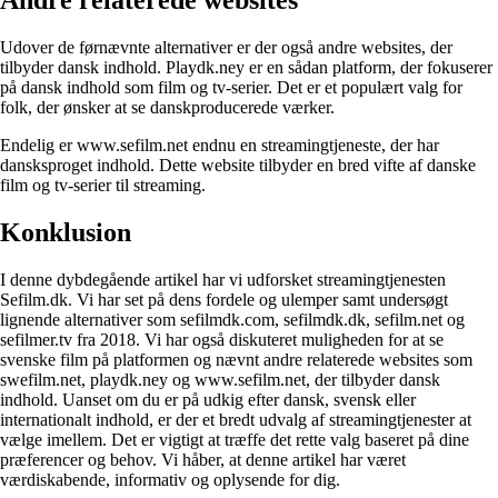
Andre relaterede websites
Udover de førnævnte alternativer er der også andre websites, der
tilbyder dansk indhold. Playdk.ney er en sådan platform, der fokuserer
på dansk indhold som film og tv-serier. Det er et populært valg for
folk, der ønsker at se danskproducerede værker.
Endelig er www.sefilm.net endnu en streamingtjeneste, der har
dansksproget indhold. Dette website tilbyder en bred vifte af danske
film og tv-serier til streaming.
Konklusion
I denne dybdegående artikel har vi udforsket streamingtjenesten
Sefilm.dk. Vi har set på dens fordele og ulemper samt undersøgt
lignende alternativer som sefilmdk.com, sefilmdk.dk, sefilm.net og
sefilmer.tv fra 2018. Vi har også diskuteret muligheden for at se
svenske film på platformen og nævnt andre relaterede websites som
swefilm.net, playdk.ney og www.sefilm.net, der tilbyder dansk
indhold. Uanset om du er på udkig efter dansk, svensk eller
internationalt indhold, er der et bredt udvalg af streamingtjenester at
vælge imellem. Det er vigtigt at træffe det rette valg baseret på dine
præferencer og behov. Vi håber, at denne artikel har været
værdiskabende, informativ og oplysende for dig.