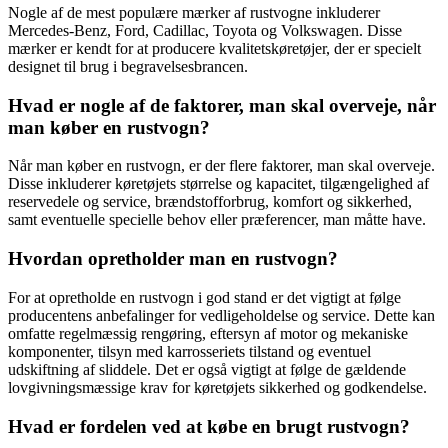
Nogle af de mest populære mærker af rustvogne inkluderer
Mercedes-Benz, Ford, Cadillac, Toyota og Volkswagen. Disse
mærker er kendt for at producere kvalitetskøretøjer, der er specielt
designet til brug i begravelsesbrancen.
Hvad er nogle af de faktorer, man skal overveje, når
man køber en rustvogn?
Når man køber en rustvogn, er der flere faktorer, man skal overveje.
Disse inkluderer køretøjets størrelse og kapacitet, tilgængelighed af
reservedele og service, brændstofforbrug, komfort og sikkerhed,
samt eventuelle specielle behov eller præferencer, man måtte have.
Hvordan opretholder man en rustvogn?
For at opretholde en rustvogn i god stand er det vigtigt at følge
producentens anbefalinger for vedligeholdelse og service. Dette kan
omfatte regelmæssig rengøring, eftersyn af motor og mekaniske
komponenter, tilsyn med karrosseriets tilstand og eventuel
udskiftning af sliddele. Det er også vigtigt at følge de gældende
lovgivningsmæssige krav for køretøjets sikkerhed og godkendelse.
Hvad er fordelen ved at købe en brugt rustvogn?