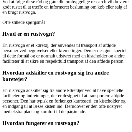
Ved at følge disse råd og gøre din omhyggelige research vil du være
godt rustet til at træffe en informeret beslutning om køb eller salg af
en brugt rustvogn.
Ofte stillede spørgsmål
Hvad er en rustvogn?
En rustvogn er et køretøj, der anvendes til transport af afdøde
personer ved begravelser eller kremeringer. Den er designet specielt
til dette formål og er normalt udstyret med en kisteholder og andre
faciliteter til at sikre en respektfuld transport af den afdøde person.
Hvordan adskiller en rustvogn sig fra andre
køretøjer?
En rustvogn adskiller sig fra andre køretøjer ved at have specielle
faciliteter og indretninger, der er designet til at transportere afdøde
personer. Den har typisk en forlænget karrosseri, en kisteholder og
en indgang til at læsse kisten ind. Derudover er den ofte udstyret
med ekstra plads og komfort til de pårørende.
Hvordan fungerer en rustvogn?