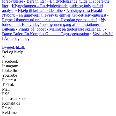
forebyggelse
•
Beregn liter – En dybdegående guide til at beregne
liter
•
Klyngelampen – En dybdegående guide og indsigtsfuld
analyse
•
Hjælp til køb af loddekolbe
•
Nedstryger fra Harald
Nyborg – en uundværlig løvsav til enhver gør-det-selv-entusiast
•
Regne kilometer ud pr. liter benzin: Hvordan gør man det?
•
Ny
lodestation: En dybdegående gennemgang af loddestationer fra
Biltema
•
Pranks på jobbet
•
Maling på træterrasse skaller af…
•
Damp Buler: En Komplet Guide til Tagpapreparation
•
Vask selv bil
i Århus og omegn
ByggeBlik.dk
Del og hjælp
X
Facebook
Instagram
LinkedIn
YouTube
Pinterest
TikTok
Mail
RSS
Lær os at kende
Kontakt os
Presse
Reklame