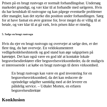
Prisen på en brugt rustvogn er normalt forhandlingsbar. Undersøg
markedet grundigt, og vær klar til at forhandle med sælgeren. Hvis
du har kendskab til rustvogne og kan påpege eventuelle problemer
eller mangler, kan det styrke din position under forhandlingen. Sørg
for at have fastsat en øvre grænse for, hvor meget du er villig til at
betale, og vær klar til at gå væk, hvis prisen ikke er rimelig.
5. Sælge en brugt rustvogn
Hvis du ejer en brugt rustvogn og overvejer at sælge den, er der
flere ting, du bør overveje. En veldokumenteret
vedligeholdelseshistorik og god stand kan øge salgsprisen på
køretøjet. Det kan også være en god idé at kontakte lokale
begravelsesdirektører eller begravelsesvirksomheder, da de muligvis
er interesserede i at købe en brugt rustvogn til deres virksomhed.
En brugt rustvogn kan være en god investering for en
begravelsesvirksomhed, da det kan reducere de
oprindelige udgifter samtidig med at det leverer en
pålidelig service. – Udtaler Morten, en erfaren
begravelsesdirektør
Konklusion