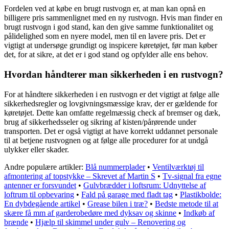
Fordelen ved at købe en brugt rustvogn er, at man kan opnå en
billigere pris sammenlignet med en ny rustvogn. Hvis man finder en
brugt rustvogn i god stand, kan den give samme funktionalitet og
pålidelighed som en nyere model, men til en lavere pris. Det er
vigtigt at undersøge grundigt og inspicere køretøjet, før man køber
det, for at sikre, at det er i god stand og opfylder alle ens behov.
Hvordan håndterer man sikkerheden i en rustvogn?
For at håndtere sikkerheden i en rustvogn er det vigtigt at følge alle
sikkerhedsregler og lovgivningsmæssige krav, der er gældende for
køretøjet. Dette kan omfatte regelmæssig check af bremser og dæk,
brug af sikkerhedsseler og sikring af kisten/pårørende under
transporten. Det er også vigtigt at have korrekt uddannet personale
til at betjene rustvognen og at følge alle procedurer for at undgå
ulykker eller skader.
Andre populære artikler:
Blå nummerplader
•
Ventilværktøj til
afmontering af topstykke – Skrevet af Martin S
•
Tv-signal fra egne
antenner er forsvundet
•
Gulvbrædder i loftsrum: Udnyttelse af
loftrum til opbevaring
•
Fald på garage med fladt tag
•
Plastikbolde:
En dybdegående artikel
•
Grease bilen i træ?
•
Bedste metode til at
skære få mm af garderobedøre med dyksav og skinne
•
Indkøb af
brænde
•
Hjælp til skimmel under gulv – Renovering og