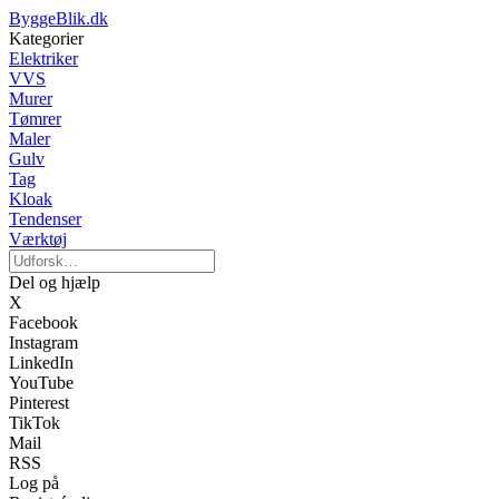
ByggeBlik.dk
Kategorier
Elektriker
VVS
Murer
Tømrer
Maler
Gulv
Tag
Kloak
Tendenser
Værktøj
Del og hjælp
X
Facebook
Instagram
LinkedIn
YouTube
Pinterest
TikTok
Mail
RSS
Log på