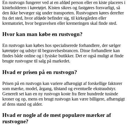
En rustvogn fungerer ved at en afdød person eller en kiste placeres i
kisteholderen i køretøjet. Kisten sikres og fastgøres forsvarligt, så
den ikke bevæger sig under transporten. Rustvognen køres derefter
fra det sted, hvor afdøde befinder sig, til kirkegården eller
krematoriet, hvor begravelsen eller kremeringen skal finde sted.
Hvor kan man købe en rustvogn?
En rustvogn kan købes hos specialiserede forhandlere, der sælger
køretøjer og udstyr til begravelsesbrancen. Disse forhandlere kan
findes både online og i fysiske butikker. Det er også muligt at finde
brugte rustvogne til salg på markedet.
Hvad er prisen på en rustvogn?
Prisen på en rustvogn kan variere afhængigt af forskellige faktorer
som mærke, model, årgang, tilstand og eventuelle ekstraudstyr.
Generelt set kan en ny rustvogn koste fra flere hundrede tusinde
kroner og op, mens en brugt rustvogn kan være billigere, afhængigt
af dens stand og alder.
Hvad er nogle af de mest populære mærker af
rustvogne?