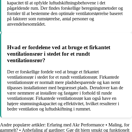
kapacitet til at opfylde luftudskiftningsbehovene i det
pågældende rum. Der findes forskellige beregningsmetoder og
formler til at bestemme den optimale ventilatorstørrelse baseret
på faktorer som rumstørrelse, antal personer og
anvendelsesområdet.
Hvad er fordelene ved at bruge et firkantet
ventilationsrør i stedet for et rundt
ventilationsrør?
Der er forskellige fordele ved at bruge et firkantet
ventilationsrør i stedet for et rundt ventilationsrør. Firkantede
ventilationsrør er normalt mere pladsbesparende og kan nemt
tilpasses installationer med begrænset plads. Derudover kan de
være nemmere at installere og fastgøre i forhold til runde
ventilationsrør. Firkantede ventilationsrør kan også have en
højere strømningskapacitet og effektivitet, hvilket resulterer i
bedre ventilation og luftudskiftning i rummet.
Andre populære artikler:
Erfaring med Akr Performance
•
Maling, for
gammelt?
•
Anbefaling af gardiner: Gør dit hjem smukt og funktionelt