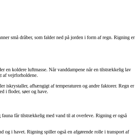
ner små dråber, som falder ned på jorden i form af regn. Rigning er
øder en koldere luftmasse. Når vanddampene når en tilstrækkelig lav
t af vejrforholdene.
er iskrystaller, afhængigt af temperaturen og andre faktorer. Regn er
d i floder, søer og have.
 fauna får tilstrækkelig med vand til at overleve. Rigning er også
d og i havet. Rigning spiller også en afgørende rolle i transport af