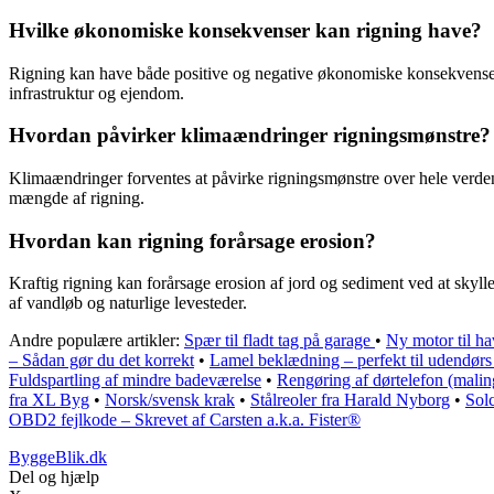
Hvilke økonomiske konsekvenser kan rigning have?
Rigning kan have både positive og negative økonomiske konsekvenser.
infrastruktur og ejendom.
Hvordan påvirker klimaændringer rigningsmønstre?
Klimaændringer forventes at påvirke rigningsmønstre over hele verd
mængde af rigning.
Hvordan kan rigning forårsage erosion?
Kraftig rigning kan forårsage erosion af jord og sediment ved at skyll
af vandløb og naturlige levesteder.
Andre populære artikler:
Spær til fladt tag på garage
•
Ny motor til ha
– Sådan gør du det korrekt
•
Lamel beklædning – perfekt til udendørs
Fuldspartling af mindre badeværelse
•
Rengøring af dørtelefon (malin
fra XL Byg
•
Norsk/svensk krak
•
Stålreoler fra Harald Nyborg
•
Solc
OBD2 fejlkode – Skrevet af Carsten a.k.a. Fister®
ByggeBlik.dk
Del og hjælp