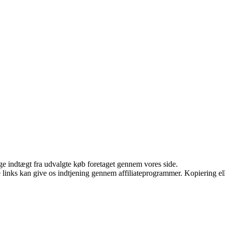
age indtægt fra udvalgte køb foretaget gennem vores side.
le links kan give os indtjening gennem affiliateprogrammer. Kopiering ell