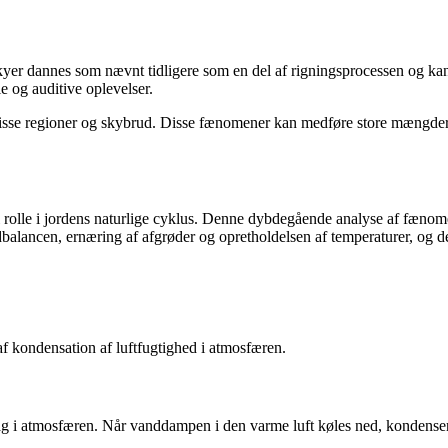
yer dannes som nævnt tidligere som en del af rigningsprocessen og k
e og auditive oplevelser.
visse regioner og skybrud. Disse fænomener kan medføre store mængder
 rolle i jordens naturlige cyklus. Denne dybdegående analyse af fænome
alancen, ernæring af afgrøder og opretholdelsen af temperaturer, og det e
f kondensation af luftfugtighed i atmosfæren.
ftlag i atmosfæren. Når vanddampen i den varme luft køles ned, kondense