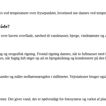
nes ved temperaturer over frysepunktet, hvorimod sne dannes ved temper
råde?
e over havets overflade, nærhed til vandmasser, bjerge, vindmønstre og
ning og orografisk rigning. Frontal rigning dannes, når to luftmasser m
s, når fugtig luft stiger op ad en bjergskråning og kondenserer på den 
ler og måler nedbørsmængden i millimeter. Vejrstationer bruger også av
mer. Det giver vand, der er nødvendigt for fotosyntese og vækst af plant