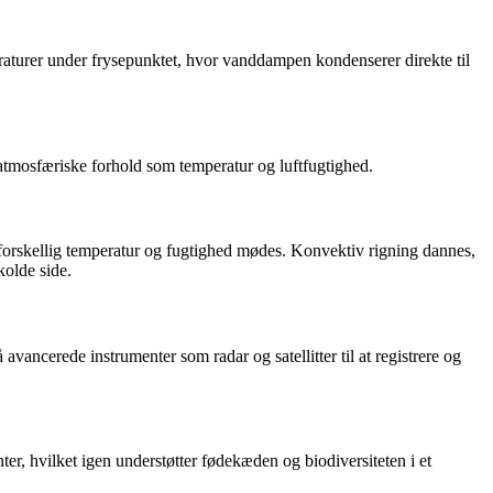
aturer under frysepunktet, hvor vanddampen kondenserer direkte til
 atmosfæriske forhold som temperatur og luftfugtighed.
ed forskellig temperatur og fugtighed mødes. Konvektiv rigning dannes,
kolde side.
ancerede instrumenter som radar og satellitter til at registrere og
er, hvilket igen understøtter fødekæden og biodiversiteten i et