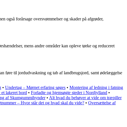
men også forårsage oversvømmelser og skader på afgrøder,
ørshændelser, mens andre områder kan opleve tørke og reduceret
kan føre til jordudvaskning og tab af landbrugsjord, samt ødelæggelse
g
•
Undertag – Mørnet erfaring søges
•
Montering af ledning i fatning
 et lakeret bord
•
Forladte og hjemsøgte steder i Nordjylland
•
ing af Skumgummihynder
•
Alt hvad du behøver at vide om træpiller
tnummer – Hvor står det og hvad skal du vide?
•
Oversættelse af