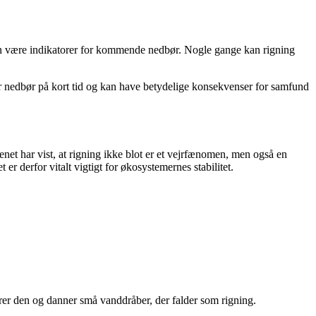
an være indikatorer for kommende nedbør. Nogle gange kan rigning
 nedbør på kort tid og kan have betydelige konsekvenser for samfund
net har vist, at rigning ikke blot er et vejrfænomen, men også en
r derfor vitalt vigtigt for økosystemernes stabilitet.
rer den og danner små vanddråber, der falder som rigning.