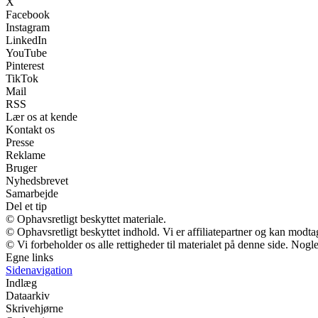
X
Facebook
Instagram
LinkedIn
YouTube
Pinterest
TikTok
Mail
RSS
Lær os at kende
Kontakt os
Presse
Reklame
Bruger
Nyhedsbrevet
Samarbejde
Del et tip
© Ophavsretligt beskyttet materiale.
© Ophavsretligt beskyttet indhold. Vi er affiliatepartner og kan modt
© Vi forbeholder os alle rettigheder til materialet på denne side. Nog
Egne links
Sidenavigation
Indlæg
Dataarkiv
Skrivehjørne