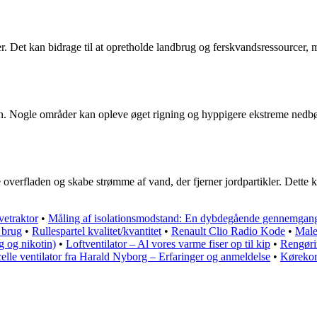
 Det kan bidrage til at opretholde landbrug og ferskvandsressourcer, 
en. Nogle områder kan opleve øget rigning og hyppigere ekstreme nedb
e overfladen og skabe strømme af vand, der fjerner jordpartikler. Dette 
vetraktor
•
Måling af isolationsmodstand: En dybdegående gennemgan
 brug
•
Rullespartel kvalitet/kvantitet
•
Renault Clio Radio Kode
•
Male
g og nikotin)
•
Loftventilator – Al vores varme fiser op til kip
•
Rengør
elle ventilator fra Harald Nyborg – Erfaringer og anmeldelse
•
Kørekor