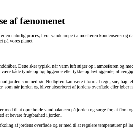
se af fænomenet
er en naturlig proces, hvor vanddampe i atmosfæren kondenserer og dan
et på vores planet.
nddråber. Dette sker typisk, når varm luft stiger op i atmosfæren og m
an være både tynde og højtliggende eller tykke og lavtliggende, afhængig
 mod jorden som nedbør. Nedbøren kan være i form af regn, sne, hagl ell
, som når jorden og bliver absorberet af jordens overflade eller løber ne
r med til at opretholde vandbalancen på jorden og sørge for, at flora og
ed at bevare frugtbarhed i jorden.
køling af jordens overflade og er med til at regulere temperaturer på lan