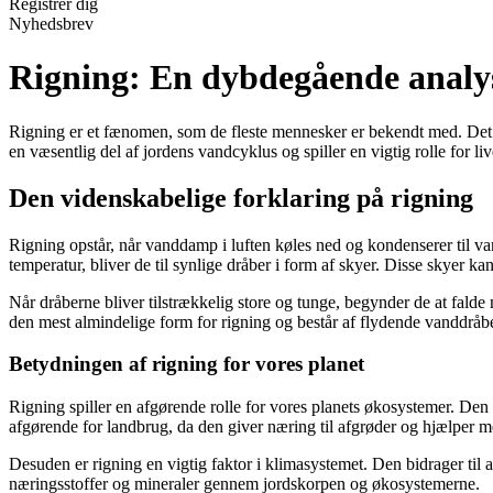
Registrér dig
Nyhedsbrev
Rigning: En dybdegående analy
Rigning er et fænomen, som de fleste mennesker er bekendt med. Det 
en væsentlig del af jordens vandcyklus og spiller en vigtig rolle for liv
Den videnskabelige forklaring på rigning
Rigning opstår, når vanddamp i luften køles ned og kondenserer til va
temperatur, bliver de til synlige dråber i form af skyer. Disse skyer k
Når dråberne bliver tilstrækkelig store og tunge, begynder de at falde
den mest almindelige form for rigning og består af flydende vanddråber
Betydningen af rigning for vores planet
Rigning spiller en afgørende rolle for vores planets økosystemer. Den e
afgørende for landbrug, da den giver næring til afgrøder og hjælper m
Desuden er rigning en vigtig faktor i klimasystemet. Den bidrager til af
næringsstoffer og mineraler gennem jordskorpen og økosystemerne.