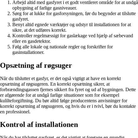
Arbejd altid med gasfyret i et godt ventileret område for at undgå
opbygning af farlige gasniveauer.
Sørg for at lukke for gasforsyningen, før du begynder at tilslutte
gasfyret.
Benyt altid egnede værktøjer og udstyr til installationen for at
sikre, at det udføres korrekt.
Kontroller regelmæssigt for gaslækage ved hjælp af sæbevand
eller en gasdetektor.
Følg alle lokale og nationale regler og forskrifter for
gasinstallationer.
Opsætning af røgsuger
Når du tilslutter et gasfyr, er det også vigtigt at have en korrekt
opsætning af røgsugeren. En korrekt opsætning sikrer, at
forbrændingsgassen fjernes sikkert fra fyret og ud af bygningen. Dette
er afgørende for at undgå farlige situationer som for eksempel
kulilteforgiftning. Du bør altid følge producentens anvisninger for
korrekt opsætning af røgsugeren, og hvis du er i tvivl, bør du kontakte
en professionel.
Kontrol af installationen
Når du har tilsluttet gasfyret, er det vigtigt at foretage en grundig