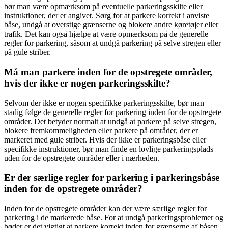
bør man være opmærksom på eventuelle parkeringsskilte eller
instruktioner, der er angivet. Sørg for at parkere korrekt i anviste
båse, undgå at overstige grænserne og blokere andre køretøjer eller
trafik. Det kan også hjælpe at være opmærksom på de generelle
regler for parkering, såsom at undgå parkering på selve stregen eller
på gule striber.
Må man parkere inden for de opstregete områder,
hvis der ikke er nogen parkeringsskilte?
Selvom der ikke er nogen specifikke parkeringsskilte, bør man
stadig følge de generelle regler for parkering inden for de opstregete
områder. Det betyder normalt at undgå at parkere på selve stregen,
blokere fremkommeligheden eller parkere på områder, der er
markeret med gule striber. Hvis der ikke er parkeringsbåse eller
specifikke instruktioner, bør man finde en lovlige parkeringsplads
uden for de opstregete områder eller i nærheden.
Er der særlige regler for parkering i parkeringsbåse
inden for de opstregete områder?
Inden for de opstregete områder kan der være særlige regler for
parkering i de markerede båse. For at undgå parkeringsproblemer og
bøder er det vigtigt at parkere korrekt inden for grænserne af båsen,