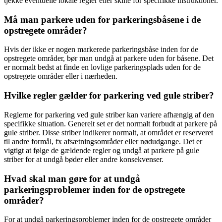
tjekke eventuelle lokale regler eller skilte for specifikke instruktioner.
Må man parkere uden for parkeringsbåsene i de
opstregete områder?
Hvis der ikke er nogen markerede parkeringsbåse inden for de
opstregete områder, bør man undgå at parkere uden for båsene. Det
er normalt bedst at finde en lovlige parkeringsplads uden for de
opstregete områder eller i nærheden.
Hvilke regler gælder for parkering ved gule striber?
Reglerne for parkering ved gule striber kan variere afhængig af den
specifikke situation. Generelt set er det normalt forbudt at parkere på
gule striber. Disse striber indikerer normalt, at området er reserveret
til andre formål, fx afsætningsområder eller nødudgange. Det er
vigtigt at følge de gældende regler og undgå at parkere på gule
striber for at undgå bøder eller andre konsekvenser.
Hvad skal man gøre for at undgå
parkeringsproblemer inden for de opstregete
områder?
For at undgå parkeringsproblemer inden for de opstregete områder