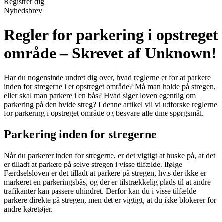
Registrér dig
Nyhedsbrev
Regler for parkering i opstreget
område – Skrevet af Unknown!
Har du nogensinde undret dig over, hvad reglerne er for at parkere
inden for stregerne i et opstreget område? Må man holde på stregen,
eller skal man parkere i en bås? Hvad siger loven egentlig om
parkering på den hvide streg? I denne artikel vil vi udforske reglerne
for parkering i opstreget område og besvare alle dine spørgsmål.
Parkering inden for stregerne
Når du parkerer inden for stregerne, er det vigtigt at huske på, at det
er tilladt at parkere på selve stregen i visse tilfælde. Ifølge
Færdselsloven er det tilladt at parkere på stregen, hvis der ikke er
markeret en parkeringsbås, og der er tilstrækkelig plads til at andre
trafikanter kan passere uhindret. Derfor kan du i visse tilfælde
parkere direkte på stregen, men det er vigtigt, at du ikke blokerer for
andre køretøjer.