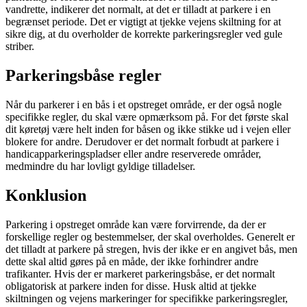
vandrette, indikerer det normalt, at det er tilladt at parkere i en
begrænset periode. Det er vigtigt at tjekke vejens skiltning for at
sikre dig, at du overholder de korrekte parkeringsregler ved gule
striber.
Parkeringsbåse regler
Når du parkerer i en bås i et opstreget område, er der også nogle
specifikke regler, du skal være opmærksom på. For det første skal
dit køretøj være helt inden for båsen og ikke stikke ud i vejen eller
blokere for andre. Derudover er det normalt forbudt at parkere i
handicapparkeringspladser eller andre reserverede områder,
medmindre du har lovligt gyldige tilladelser.
Konklusion
Parkering i opstreget område kan være forvirrende, da der er
forskellige regler og bestemmelser, der skal overholdes. Generelt er
det tilladt at parkere på stregen, hvis der ikke er en angivet bås, men
dette skal altid gøres på en måde, der ikke forhindrer andre
trafikanter. Hvis der er markeret parkeringsbåse, er det normalt
obligatorisk at parkere inden for disse. Husk altid at tjekke
skiltningen og vejens markeringer for specifikke parkeringsregler,