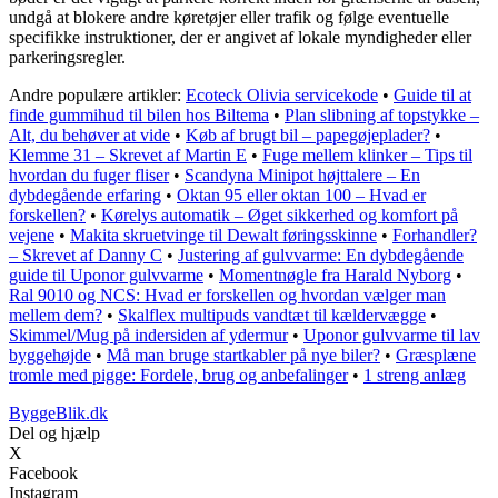
undgå at blokere andre køretøjer eller trafik og følge eventuelle
specifikke instruktioner, der er angivet af lokale myndigheder eller
parkeringsregler.
Andre populære artikler:
Ecoteck Olivia servicekode
•
Guide til at
finde gummihud til bilen hos Biltema
•
Plan slibning af topstykke –
Alt, du behøver at vide
•
Køb af brugt bil – papegøjeplader?
•
Klemme 31 – Skrevet af Martin E
•
Fuge mellem klinker – Tips til
hvordan du fuger fliser
•
Scandyna Minipot højttalere – En
dybdegående erfaring
•
Oktan 95 eller oktan 100 – Hvad er
forskellen?
•
Kørelys automatik – Øget sikkerhed og komfort på
vejene
•
Makita skruetvinge til Dewalt føringsskinne
•
Forhandler?
– Skrevet af Danny C
•
Justering af gulvvarme: En dybdegående
guide til Uponor gulvvarme
•
Momentnøgle fra Harald Nyborg
•
Ral 9010 og NCS: Hvad er forskellen og hvordan vælger man
mellem dem?
•
Skalflex multipuds vandtæt til kældervægge
•
Skimmel/Mug på indersiden af ydermur
•
Uponor gulvvarme til lav
byggehøjde
•
Må man bruge startkabler på nye biler?
•
Græsplæne
tromle med pigge: Fordele, brug og anbefalinger
•
1 streng anlæg
ByggeBlik.dk
Del og hjælp
X
Facebook
Instagram