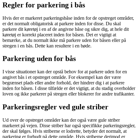
Regler for parkering i bås
Hvis der er markeret parkeringsbåse inden for de opstreget områder,
er det normalt obligatorisk at parkere inden for disse. Du skal
parkere dit køretøj i en af de angivne båse og sikre dig, at hele dit
køretøj er korrekt placeret inden for båsen. Det er vigtigt at
bemærke, at du normalt ikke må parkere uden for båsen eller på
stregen i en bås. Dette kan resultere i en bøde.
Parkering uden for bås
I visse situationer kan der opstå behov for at parkere uden for en
angivet bås i et opstreget område. For eksempel kan der være
begrænset plads eller andre forhold, der hindrer dig i at parkere
inden for båsen. I disse tilfælde er det vigtigt, at du stadig overholder
loven og ikke parkerer på stregen eller blokerer for andre trafikanter.
Parkeringsregler ved gule striber
Ud over de opstreget områder kan der også være gule striber
markeret på vejen. Disse striber har også specifikke parkeringsregler,
der skal følges. Hvis striberne er lodrette, betyder det normalt, at
parkering er forbudt på dette område. Hvis striberne derimod er