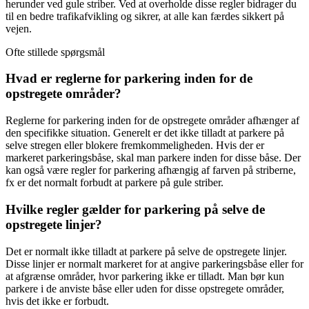
herunder ved gule striber. Ved at overholde disse regler bidrager du
til en bedre trafikafvikling og sikrer, at alle kan færdes sikkert på
vejen.
Ofte stillede spørgsmål
Hvad er reglerne for parkering inden for de
opstregete områder?
Reglerne for parkering inden for de opstregete områder afhænger af
den specifikke situation. Generelt er det ikke tilladt at parkere på
selve stregen eller blokere fremkommeligheden. Hvis der er
markeret parkeringsbåse, skal man parkere inden for disse båse. Der
kan også være regler for parkering afhængig af farven på striberne,
fx er det normalt forbudt at parkere på gule striber.
Hvilke regler gælder for parkering på selve de
opstregete linjer?
Det er normalt ikke tilladt at parkere på selve de opstregete linjer.
Disse linjer er normalt markeret for at angive parkeringsbåse eller for
at afgrænse områder, hvor parkering ikke er tilladt. Man bør kun
parkere i de anviste båse eller uden for disse opstregete områder,
hvis det ikke er forbudt.