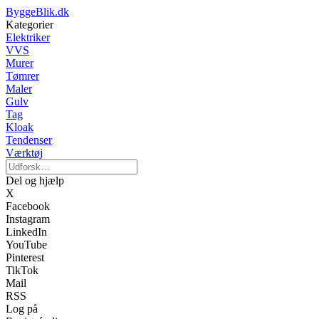
ByggeBlik.dk
Kategorier
Elektriker
VVS
Murer
Tømrer
Maler
Gulv
Tag
Kloak
Tendenser
Værktøj
Del og hjælp
X
Facebook
Instagram
LinkedIn
YouTube
Pinterest
TikTok
Mail
RSS
Log på