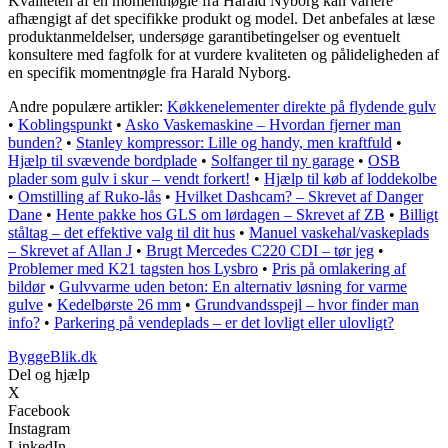
Kvaliteten af en momentnøgle fra Harald Nyborg kan variere
afhængigt af det specifikke produkt og model. Det anbefales at læse
produktanmeldelser, undersøge garantibetingelser og eventuelt
konsultere med fagfolk for at vurdere kvaliteten og pålideligheden af
en specifik momentnøgle fra Harald Nyborg.
Andre populære artikler:
Køkkenelementer direkte på flydende gulv
•
Koblingspunkt
•
Asko Vaskemaskine – Hvordan fjerner man
bunden?
•
Stanley kompressor: Lille og handy, men kraftfuld
•
Hjælp til svævende bordplade
•
Solfanger til ny garage
•
OSB
plader som gulv i skur – vendt forkert!
•
Hjælp til køb af loddekolbe
•
Omstilling af Ruko-lås
•
Hvilket Dashcam? – Skrevet af Danger
Dane
•
Hente pakke hos GLS om lørdagen – Skrevet af ZB
•
Billigt
ståltag – det effektive valg til dit hus
•
Manuel vaskehal/vaskeplads
– Skrevet af Allan J
•
Brugt Mercedes C220 CDI – tør jeg
•
Problemer med K21 tagsten hos Lysbro
•
Pris på omlakering af
bildør
•
Gulvvarme uden beton: En alternativ løsning for varme
gulve
•
Kedelbørste 26 mm
•
Grundvandsspejl – hvor finder man
info?
•
Parkering på vendeplads – er det lovligt eller ulovligt?
ByggeBlik.dk
Del og hjælp
X
Facebook
Instagram
LinkedIn