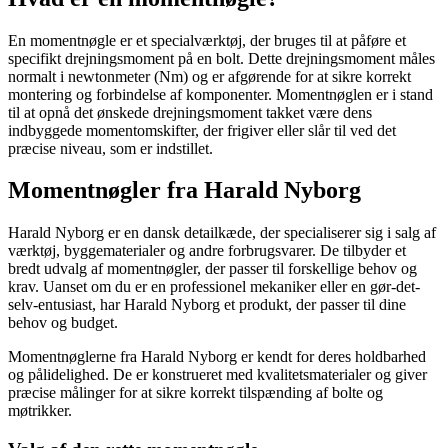
En momentnøgle er et specialværktøj, der bruges til at påføre et
specifikt drejningsmoment på en bolt. Dette drejningsmoment måles
normalt i newtonmeter (Nm) og er afgørende for at sikre korrekt
montering og forbindelse af komponenter. Momentnøglen er i stand
til at opnå det ønskede drejningsmoment takket være dens
indbyggede momentomskifter, der frigiver eller slår til ved det
præcise niveau, som er indstillet.
Momentnøgler fra Harald Nyborg
Harald Nyborg er en dansk detailkæde, der specialiserer sig i salg af
værktøj, byggematerialer og andre forbrugsvarer. De tilbyder et
bredt udvalg af momentnøgler, der passer til forskellige behov og
krav. Uanset om du er en professionel mekaniker eller en gør-det-
selv-entusiast, har Harald Nyborg et produkt, der passer til dine
behov og budget.
Momentnøglerne fra Harald Nyborg er kendt for deres holdbarhed
og pålidelighed. De er konstrueret med kvalitetsmaterialer og giver
præcise målinger for at sikre korrekt tilspænding af bolte og
møtrikker.