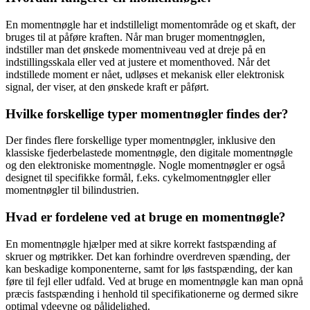
En momentnøgle har et indstilleligt momentområde og et skaft, der
bruges til at påføre kraften. Når man bruger momentnøglen,
indstiller man det ønskede momentniveau ved at dreje på en
indstillingsskala eller ved at justere et momenthoved. Når det
indstillede moment er nået, udløses et mekanisk eller elektronisk
signal, der viser, at den ønskede kraft er påført.
Hvilke forskellige typer momentnøgler findes der?
Der findes flere forskellige typer momentnøgler, inklusive den
klassiske fjederbelastede momentnøgle, den digitale momentnøgle
og den elektroniske momentnøgle. Nogle momentnøgler er også
designet til specifikke formål, f.eks. cykelmomentnøgler eller
momentnøgler til bilindustrien.
Hvad er fordelene ved at bruge en momentnøgle?
En momentnøgle hjælper med at sikre korrekt fastspænding af
skruer og møtrikker. Det kan forhindre overdreven spænding, der
kan beskadige komponenterne, samt for løs fastspænding, der kan
føre til fejl eller udfald. Ved at bruge en momentnøgle kan man opnå
præcis fastspænding i henhold til specifikationerne og dermed sikre
optimal ydeevne og pålidelighed.