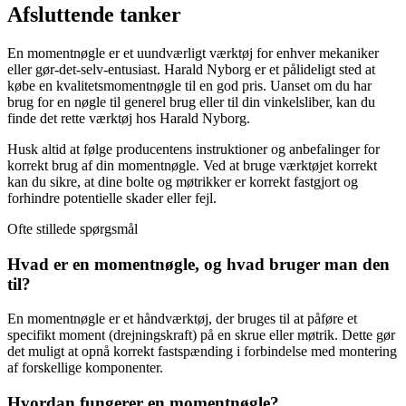
Afsluttende tanker
En momentnøgle er et uundværligt værktøj for enhver mekaniker
eller gør-det-selv-entusiast. Harald Nyborg er et pålideligt sted at
købe en kvalitetsmomentnøgle til en god pris. Uanset om du har
brug for en nøgle til generel brug eller til din vinkelsliber, kan du
finde det rette værktøj hos Harald Nyborg.
Husk altid at følge producentens instruktioner og anbefalinger for
korrekt brug af din momentnøgle. Ved at bruge værktøjet korrekt
kan du sikre, at dine bolte og møtrikker er korrekt fastgjort og
forhindre potentielle skader eller fejl.
Ofte stillede spørgsmål
Hvad er en momentnøgle, og hvad bruger man den
til?
En momentnøgle er et håndværktøj, der bruges til at påføre et
specifikt moment (drejningskraft) på en skrue eller møtrik. Dette gør
det muligt at opnå korrekt fastspænding i forbindelse med montering
af forskellige komponenter.
Hvordan fungerer en momentnøgle?