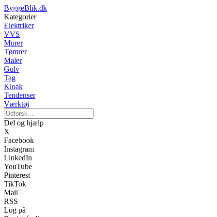
ByggeBlik.dk
Kategorier
Elektriker
VVS
Murer
Tømrer
Maler
Gulv
Tag
Kloak
Tendenser
Værktøj
Del og hjælp
X
Facebook
Instagram
LinkedIn
YouTube
Pinterest
TikTok
Mail
RSS
Log på