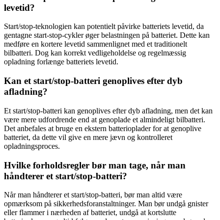
levetid?
Start/stop-teknologien kan potentielt påvirke batteriets levetid, da
gentagne start-stop-cykler øger belastningen på batteriet. Dette kan
medføre en kortere levetid sammenlignet med et traditionelt
bilbatteri. Dog kan korrekt vedligeholdelse og regelmæssig
opladning forlænge batteriets levetid.
Kan et start/stop-batteri genoplives efter dyb
afladning?
Et start/stop-batteri kan genoplives efter dyb afladning, men det kan
være mere udfordrende end at genoplade et almindeligt bilbatteri.
Det anbefales at bruge en ekstern batterioplader for at genoplive
batteriet, da dette vil give en mere jævn og kontrolleret
opladningsproces.
Hvilke forholdsregler bør man tage, når man
håndterer et start/stop-batteri?
Når man håndterer et start/stop-batteri, bør man altid være
opmærksom på sikkerhedsforanstaltninger. Man bør undgå gnister
eller flammer i nærheden af batteriet, undgå at kortslutte