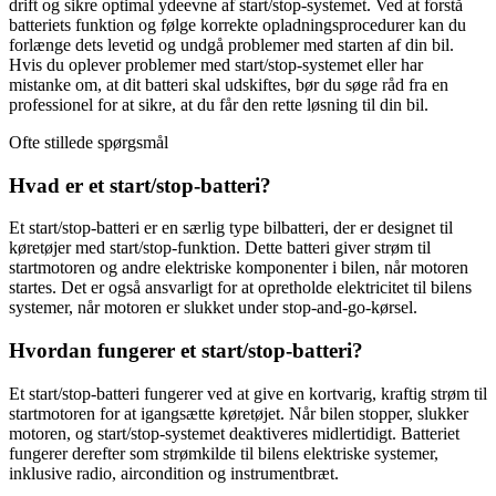
drift og sikre optimal ydeevne af start/stop-systemet. Ved at forstå
batteriets funktion og følge korrekte opladningsprocedurer kan du
forlænge dets levetid og undgå problemer med starten af din bil.
Hvis du oplever problemer med start/stop-systemet eller har
mistanke om, at dit batteri skal udskiftes, bør du søge råd fra en
professionel for at sikre, at du får den rette løsning til din bil.
Ofte stillede spørgsmål
Hvad er et start/stop-batteri?
Et start/stop-batteri er en særlig type bilbatteri, der er designet til
køretøjer med start/stop-funktion. Dette batteri giver strøm til
startmotoren og andre elektriske komponenter i bilen, når motoren
startes. Det er også ansvarligt for at opretholde elektricitet til bilens
systemer, når motoren er slukket under stop-and-go-kørsel.
Hvordan fungerer et start/stop-batteri?
Et start/stop-batteri fungerer ved at give en kortvarig, kraftig strøm til
startmotoren for at igangsætte køretøjet. Når bilen stopper, slukker
motoren, og start/stop-systemet deaktiveres midlertidigt. Batteriet
fungerer derefter som strømkilde til bilens elektriske systemer,
inklusive radio, aircondition og instrumentbræt.