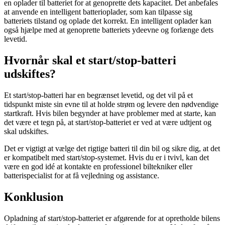
en oplader til batteriet for at genoprette dets kapacitet. Det anbefales
at anvende en intelligent batterioplader, som kan tilpasse sig
batteriets tilstand og oplade det korrekt. En intelligent oplader kan
også hjælpe med at genoprette batteriets ydeevne og forlænge dets
levetid.
Hvornår skal et start/stop-batteri
udskiftes?
Et start/stop-batteri har en begrænset levetid, og det vil på et
tidspunkt miste sin evne til at holde strøm og levere den nødvendige
startkraft. Hvis bilen begynder at have problemer med at starte, kan
det være et tegn på, at start/stop-batteriet er ved at være udtjent og
skal udskiftes.
Det er vigtigt at vælge det rigtige batteri til din bil og sikre dig, at det
er kompatibelt med start/stop-systemet. Hvis du er i tvivl, kan det
være en god idé at kontakte en professionel biltekniker eller
batterispecialist for at få vejledning og assistance.
Konklusion
Opladning af start/stop-batteriet er afgørende for at opretholde bilens