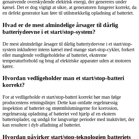
genanvende overskydende elektrisk energi, der genereres under
kørsel. Det er dog vigtigt at sikre, at generatoren fungerer korrekt, da
en defekt generator kan føre til utilstrækkelig opladning af batteriet.
Hvad er de mest almindelige årsager til dårlig
batteriydeevne i et start/stop-system?
De mest almindelige årsager til dårlig batteriydeevne i et start/stop-
system inkluderer intens kørsel med mange start-stop-cykler, forkert
eller manglende vedligeholdelse af batteriet, ekstreme
temperaturforhold og brug af elektriske apparater uden at motoren
kører.
Hvordan vedligeholder man et start/stop-batteri
korrekt?
For at vedligeholde et start/stop-batteri korrekt bør man følge
producentens retningslinjer. Dette kan omfatte regelmæssig
inspektion af batteriet og strømtilslutningerne for korrosion,
regelmæssig opladning af batteriet ved hjælp af en ekstern
batterioplader, og undgå for langvarige perioder med inaktivitet, der
kan resultere i dyb afladning af batteriet.
Hvordan påvirker start/stop-teknologien batteriets