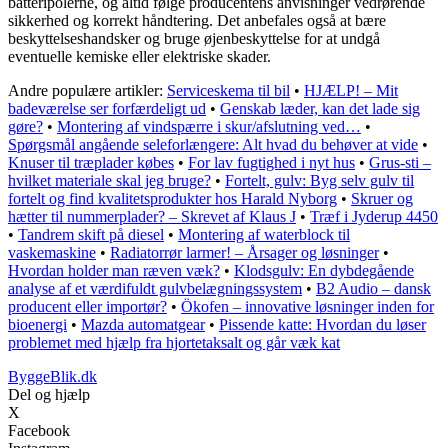
batteripolerne, og altid følge producentens anvisninger vedrørende
sikkerhed og korrekt håndtering. Det anbefales også at bære
beskyttelseshandsker og bruge øjenbeskyttelse for at undgå
eventuelle kemiske eller elektriske skader.
Andre populære artikler:
Serviceskema til bil
•
HJÆLP! – Mit
badeværelse ser forfærdeligt ud
•
Genskab læder, kan det lade sig
gøre?
•
Montering af vindspærre i skur/afslutning ved…
•
Spørgsmål angående seleforlængere: Alt hvad du behøver at vide
•
Knuser til træplader købes
•
For lav fugtighed i nyt hus
•
Grus-sti –
hvilket materiale skal jeg bruge?
•
Fortelt, gulv: Byg selv gulv til
fortelt og find kvalitetsprodukter hos Harald Nyborg
•
Skruer og
hætter til nummerplader? – Skrevet af Klaus J
•
Træf i Jyderup 4450
•
Tandrem skift på diesel
•
Montering af waterblock til
vaskemaskine
•
Radiatorrør larmer! – Årsager og løsninger
•
Hvordan holder man ræven væk?
•
Klodsgulv: En dybdegående
analyse af et værdifuldt gulvbelægningssystem
•
B2 Audio – dansk
producent eller importør?
•
Ökofen – innovative løsninger inden for
bioenergi
•
Mazda automatgear
•
Pissende katte: Hvordan du løser
problemet med hjælp fra hjortetaksalt og går væk kat
ByggeBlik.dk
Del og hjælp
X
Facebook