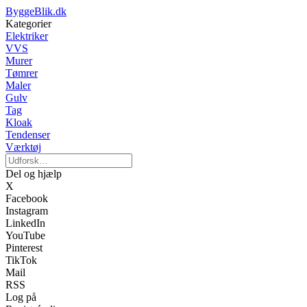
ByggeBlik.dk
Kategorier
Elektriker
VVS
Murer
Tømrer
Maler
Gulv
Tag
Kloak
Tendenser
Værktøj
Del og hjælp
X
Facebook
Instagram
LinkedIn
YouTube
Pinterest
TikTok
Mail
RSS
Log på