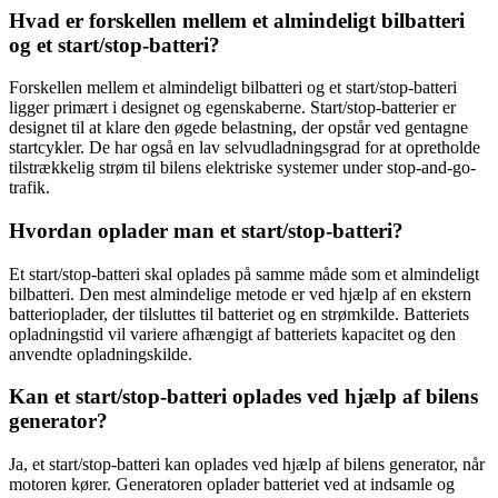
Hvad er forskellen mellem et almindeligt bilbatteri
og et start/stop-batteri?
Forskellen mellem et almindeligt bilbatteri og et start/stop-batteri
ligger primært i designet og egenskaberne. Start/stop-batterier er
designet til at klare den øgede belastning, der opstår ved gentagne
startcykler. De har også en lav selvudladningsgrad for at opretholde
tilstrækkelig strøm til bilens elektriske systemer under stop-and-go-
trafik.
Hvordan oplader man et start/stop-batteri?
Et start/stop-batteri skal oplades på samme måde som et almindeligt
bilbatteri. Den mest almindelige metode er ved hjælp af en ekstern
batterioplader, der tilsluttes til batteriet og en strømkilde. Batteriets
opladningstid vil variere afhængigt af batteriets kapacitet og den
anvendte opladningskilde.
Kan et start/stop-batteri oplades ved hjælp af bilens
generator?
Ja, et start/stop-batteri kan oplades ved hjælp af bilens generator, når
motoren kører. Generatoren oplader batteriet ved at indsamle og