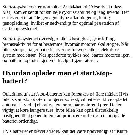
Start/stop-batteriet er normalt et AGM-batteri (Absorbent Glass
Mat), som er kendt for sin høje cyklusstabilitet og lang levetid. Det
er designet til at tåle gentagne dybe afladninger og hurtig
genopladning, hvilket er nødvendigt for optimal præstation af
start/stop-systemet.
Start/stop-systemet overvåger bilens hastighed, gearskift og
bremseaktivitet for at bestemme, hvornår motoren skal stoppe. Når
bilen stopper, tager batteriet over og forsyner bilens elektriske
system med strøm. Når speederen trykkes ned, starter motoren igen,
og batteriet oplades igen ved hjælp af generatoren.
Hvordan oplader man et start/stop-
batteri?
Opladning af start/stop-batteriet kan foretages på flere måder. Hvis
bilens start/stop-system fungerer korrekt, vil batteriet blive opladet
automatisk ved hjælp af generatoren, når motoren kører. Det er
vigtigt at køre længere ture, hvor bilen kan opnå tilstrækkelig
hastighed til at generatoren kan producere nok strøm til at oplade
batteriet ordentligt.
Hvis batteriet er blevet afladet, kan det være nødvendigt at tilslutte