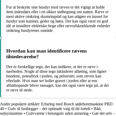
For at beskytte sine husdyr mod ræven er det vigtigt at holde
dem indendørs eller i en sikker indhegning om natten. Ræve er
mest aktive omkring skumringstid og kan udgøre en trussel for
husdyr som kaniner, geder og høns. Det kan også være en god
idé at installere elektriske hegn eller ræveafskrækkende enheder
omkring husdyrenes område.
Hvordan kan man identificere rævens
tilstedeværelse?
Der er forskellige tegn, der kan indikere, at der er ræve i
nærheden. Nogle af disse tegn inkluderer afføring, som ligner
hundens, poteaftryk i jorden, og pelsrester, som ræven kan
efterlade. Hvis man ser huller gravet i jorden eller at ens
affaldsspande bliver ransaget, kan det også være tegn på, at der
er ræve til stede.
Andre populære artikler:
Erfaring med Bosch søjleboremaskine PBD
40
•
Gulv til fastlægger – det optimale valg til dit fortelt
•
Båd,
sejlsymaskine
•
Gulvvarme i betongulv uden armering
•
Gør det selv –