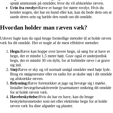
sprøjt ammoniak på områder, hvor du vil afskrække ræven.
Urin fra rovdyr:
Ræve er bange for større rovdyr. Hvis du
kender nogen, der har en hund eller kat, kan du bede dem om at
samle deres urin og hælde den rundt om dit område.
Hvordan holder man ræven væk?
Udover lugte kan du også bruge forskellige metoder til at holde ræven
væk fra dit område. Her er nogle af de mest effektive metoder:
Hegn:
Ræve kan hoppe over lavere hegn, så sørg for at have et
hegn, der er mindst 1,5 meter højt. Grav også et underjordisk
hegn, der er mindst 30 cm dybt, for at forhindre ræve i at grave
sig ind.
Støj:
Ræve er sky og vil normalt undgå områder med høje lyde.
Brug en støjgenerator eller en radio for at skabe støj i dit område
og afskrække ræven.
Belysning:
Ræve foretrækker at jage og bevæge sig i mørke.
Installer bevægelsesaktiverede lysarmaturer omkring dit område
for at holde ræven væk.
Havebeskyttelse:
Hvis du har en have, kan du bruge
beskyttelsesmetoder som net eller elektriske hegn for at holde
ræven væk fra dine afgrøder og planter.