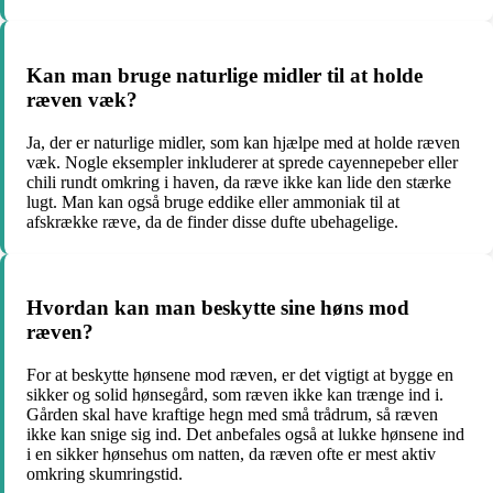
Kan man bruge naturlige midler til at holde
ræven væk?
Ja, der er naturlige midler, som kan hjælpe med at holde ræven
væk. Nogle eksempler inkluderer at sprede cayennepeber eller
chili rundt omkring i haven, da ræve ikke kan lide den stærke
lugt. Man kan også bruge eddike eller ammoniak til at
afskrække ræve, da de finder disse dufte ubehagelige.
Hvordan kan man beskytte sine høns mod
ræven?
For at beskytte hønsene mod ræven, er det vigtigt at bygge en
sikker og solid hønsegård, som ræven ikke kan trænge ind i.
Gården skal have kraftige hegn med små trådrum, så ræven
ikke kan snige sig ind. Det anbefales også at lukke hønsene ind
i en sikker hønsehus om natten, da ræven ofte er mest aktiv
omkring skumringstid.