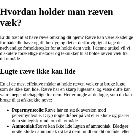
Hvordan holder man ræven
væk?
Er du træt af at have ræve omkring dit hjem? Ræve kan være skadelige
for både din have og dit husdyr, og det er derfor vigtigt at tage de
nødvendige forholdsregler for at holde dem væk. I denne artikel vil vi
diskutere forskellige metoder og teknikker til at holde ræven væk fra
dit område.
Lugte ræve ikke kan lide
En af de mest effektive måder at holde ræven væk er at bruge lugte,
som de ikke kan lide. Ræve har en skarp lugtesans, og visse dufte kan
være meget ubehagelige for dem. Her er nogle af de lugte, som du kan
bruge til at afskrække ræve:
Pepermynteolie:
Ræve har en stærk aversion mod
pebermynteolie. Dryp nogle dråber på vat eller klude og placer
dem strategisk rundt om dit område.
Ammoniak:
Ræve kan ikke lide lugten af ammoniak. Blødgør
nogle klude i ammoniak og læg dem rundt om dit område, eller