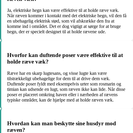
Ja, elektriske hegn kan være effektive til at holde ræve væk.
Når ræven kommer i kontakt med det elektriske hegn, vil den få
en ubehagelig elektrisk stød, som vil afskrække den fra at
komme ind i området. Det er dog vigtigt at sørge for at bruge
hegn, der er specielt designet til at holde rævene ude.
Hvorfor kan duftende poser være effektive til at
holde ræve væk?
Ræve har en skarp lugtesans, og visse lugte kan være
tilstrækkeligt ubehagelige for dem til at drive dem væk.
Duftende poser fyldt med eksempelvis urter som rosmarin og
timian kan udsende en lugt, som ræven ikke kan lide. Når disse
poser er placeret omkring haven eller i nærheden af rævens
typiske områder, kan de hjælpe med at holde ræven væk.
Hvordan kan man beskytte sine husdyr mod
ræven?