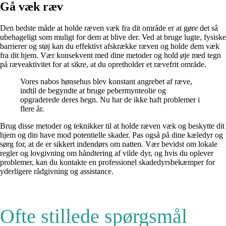
Gå væk ræv
Den bedste måde at holde ræven væk fra dit område er at gøre det så
ubehageligt som muligt for dem at blive der. Ved at bruge lugte, fysiske
barrierer og støj kan du effektivt afskrække ræven og holde dem væk
fra dit hjem. Vær konsekvent med dine metoder og hold øje med tegn
på ræveaktivitet for at sikre, at du opretholder et rævefrit område.
Vores nabos hønsehus blev konstant angrebet af ræve,
indtil de begyndte at bruge pebermynteolie og
opgraderede deres hegn. Nu har de ikke haft problemer i
flere år.
Brug disse metoder og teknikker til at holde ræven væk og beskytte dit
hjem og din have mod potentielle skader. Pas også på dine kæledyr og
sørg for, at de er sikkert indendørs om natten. Vær bevidst om lokale
regler og lovgivning om håndtering af vilde dyr, og hvis du oplever
problemer, kan du kontakte en professionel skadedyrsbekæmper for
yderligere rådgivning og assistance.
Ofte stillede spørgsmål