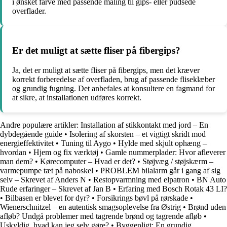
i ønsket farve med passende maling til gips- eller pudsede
overflader.
Er det muligt at sætte fliser på fibergips?
Ja, det er muligt at sætte fliser på fibergips, men det kræver
korrekt forberedelse af overfladen, brug af passende fliseklæber
og grundig fugning. Det anbefales at konsultere en fagmand for
at sikre, at installationen udføres korrekt.
Andre populære artikler:
Installation af stikkontakt med jord – En
dybdegående guide
•
Isolering af skorsten – et vigtigt skridt mod
energieffektivitet
•
Tuning til Aygo
•
Hylde med skjult ophæng –
hvordan
•
Hjem og fix værktøj
•
Gamle nummerplader: Hvor afleverer
man dem?
•
Kørecomputer – Hvad er det?
•
Støjvæg / støjskærm –
varmepumpe tæt på naboskel
•
PROBLEM bilalarm går i gang af sig
selv – Skrevet af Anders N
•
Restopvarmning med elpatron
•
BN Auto
Rude erfaringer – Skrevet af Jan B
•
Erfaring med Bosch Rotak 43 LI?
•
Bilbasen er blevet for dyr?
•
Forsikrings bøvl på rørskade
•
Wienerschnitzel – en autentisk smagsoplevelse fra Østrig
•
Brønd uden
afløb? Undgå problemer med tagrende brønd og tagrende afløb
•
Uskyldig, hvad kan jeg selv gøre?
•
Byggepligt: En grundig