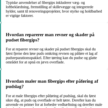
Typiske anvendelser af fibergips inkluderer væg- og
loftbeklædning, fremstilling af skillevægge og integrerede
hylder, samt til renoveringsprojekter, hvor styrke og holdbarhed
er vigtige faktorer.
Hvordan reparerer man revner og skader på
pudset fibergips?
For at reparere revner og skader på pudset fibergips skal du
først fjerne den løse puds omkring revnen og påføre et lag af
pudsreparationsspakkel. Efter tørring kan du pudse og glatte
området for at opnå en jævn overflade.
Hvordan maler man fibergips efter påføring af
pudslag?
For at male fibergips efter påføring af pudslag, skal du først
sikre dig, at puds og overflade er helt tørre. Derefter kan du
anvende en primer for at forbedre vedhæftning og derefter male