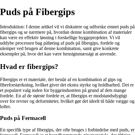
Puds på Fibergips
Introduktion: I denne artikel vil vi diskutere og udforske emnet puds på
fibergips og se nærmere på, hvordan denne kombination af materialer
kan være en effektiv løsning i forskellige byggeprojekter. Vi vil
uddybe processen bag påføring af puds på fibergips, fordele og
ulemper ved brugen af denne kombination, samt give konkrete
eksempler på, hvor det kan være hensigtsmæssigt at anvende.
Hvad er fibergips?
Fibergips er et materiale, der består af en kombination af gips og
fiberforstærkning, hvilket giver det ekstra styrke og holdbarhed. Det er
et populært valg inden for byggeindustrien på grund af dets mange
fordele. En af de største fordele er, at fibergips er modstandsdygtigt
over for revner og deformiteter, hvilket gør det ideelt til både vægge og
lofter.
Puds på Fermacell
En specifik type af fibergips, der ofte bruges i forbindelse med puds, er