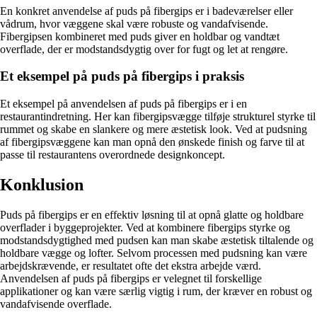
En konkret anvendelse af puds på fibergips er i badeværelser eller
vådrum, hvor væggene skal være robuste og vandafvisende.
Fibergipsen kombineret med puds giver en holdbar og vandtæt
overflade, der er modstandsdygtig over for fugt og let at rengøre.
Et eksempel på puds på fibergips i praksis
Et eksempel på anvendelsen af puds på fibergips er i en
restaurantindretning. Her kan fibergipsvægge tilføje strukturel styrke til
rummet og skabe en slankere og mere æstetisk look. Ved at pudsning
af fibergipsvæggene kan man opnå den ønskede finish og farve til at
passe til restaurantens overordnede designkoncept.
Konklusion
Puds på fibergips er en effektiv løsning til at opnå glatte og holdbare
overflader i byggeprojekter. Ved at kombinere fibergips styrke og
modstandsdygtighed med pudsen kan man skabe æstetisk tiltalende og
holdbare vægge og lofter. Selvom processen med pudsning kan være
arbejdskrævende, er resultatet ofte det ekstra arbejde værd.
Anvendelsen af puds på fibergips er velegnet til forskellige
applikationer og kan være særlig vigtig i rum, der kræver en robust og
vandafvisende overflade.