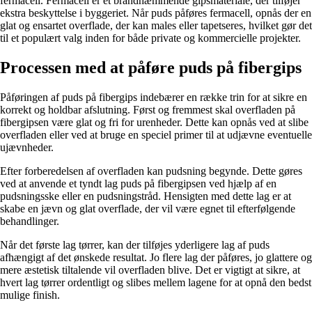
fermacell. Fermacell er et brandhæmmende gipsmateriale, der tilføjer
ekstra beskyttelse i byggeriet. Når puds påføres fermacell, opnås der en
glat og ensartet overflade, der kan males eller tapetseres, hvilket gør det
til et populært valg inden for både private og kommercielle projekter.
Processen med at påføre puds på fibergips
Påføringen af puds på fibergips indebærer en række trin for at sikre en
korrekt og holdbar afslutning. Først og fremmest skal overfladen på
fibergipsen være glat og fri for urenheder. Dette kan opnås ved at slibe
overfladen eller ved at bruge en speciel primer til at udjævne eventuelle
ujævnheder.
Efter forberedelsen af overfladen kan pudsning begynde. Dette gøres
ved at anvende et tyndt lag puds på fibergipsen ved hjælp af en
pudsningsske eller en pudsningstråd. Hensigten med dette lag er at
skabe en jævn og glat overflade, der vil være egnet til efterfølgende
behandlinger.
Når det første lag tørrer, kan der tilføjes yderligere lag af puds
afhængigt af det ønskede resultat. Jo flere lag der påføres, jo glattere og
mere æstetisk tiltalende vil overfladen blive. Det er vigtigt at sikre, at
hvert lag tørrer ordentligt og slibes mellem lagene for at opnå den bedst
mulige finish.