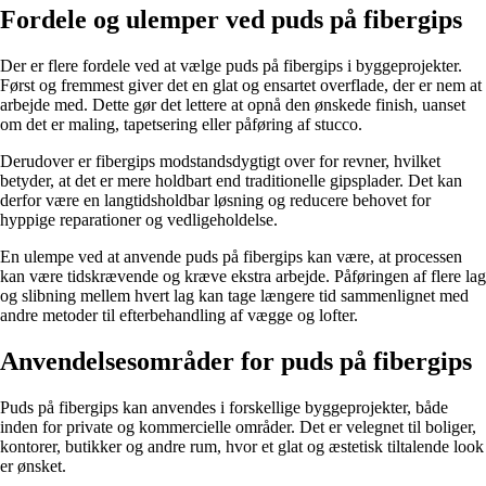
Fordele og ulemper ved puds på fibergips
Der er flere fordele ved at vælge puds på fibergips i byggeprojekter.
Først og fremmest giver det en glat og ensartet overflade, der er nem at
arbejde med. Dette gør det lettere at opnå den ønskede finish, uanset
om det er maling, tapetsering eller påføring af stucco.
Derudover er fibergips modstandsdygtigt over for revner, hvilket
betyder, at det er mere holdbart end traditionelle gipsplader. Det kan
derfor være en langtidsholdbar løsning og reducere behovet for
hyppige reparationer og vedligeholdelse.
En ulempe ved at anvende puds på fibergips kan være, at processen
kan være tidskrævende og kræve ekstra arbejde. Påføringen af flere lag
og slibning mellem hvert lag kan tage længere tid sammenlignet med
andre metoder til efterbehandling af vægge og lofter.
Anvendelsesområder for puds på fibergips
Puds på fibergips kan anvendes i forskellige byggeprojekter, både
inden for private og kommercielle områder. Det er velegnet til boliger,
kontorer, butikker og andre rum, hvor et glat og æstetisk tiltalende look
er ønsket.