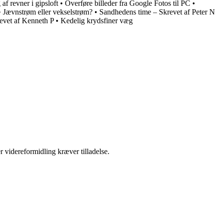
af revner i gipsloft
•
Overføre billeder fra Google Fotos til PC
•
•
Jævnstrøm eller vekselstrøm?
•
Sandhedens time – Skrevet af Peter N
revet af Kenneth P
•
Kedelig krydsfiner væg
r videreformidling kræver tilladelse.