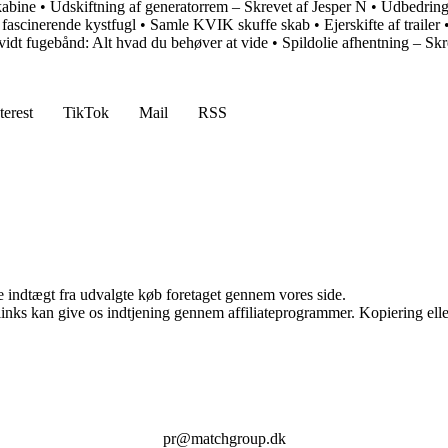
kabine
•
Udskiftning af generatorrem – Skrevet af Jesper N
•
Udbedring 
 fascinerende kystfugl
•
Samle KVIK skuffe skab
•
Ejerskifte af trailer
idt fugebånd: Alt hvad du behøver at vide
•
Spildolie afhentning – Sk
terest
TikTok
Mail
RSS
e indtægt fra udvalgte køb foretaget gennem vores side.
 links kan give os indtjening gennem affiliateprogrammer. Kopiering elle
pr@matchgroup.dk