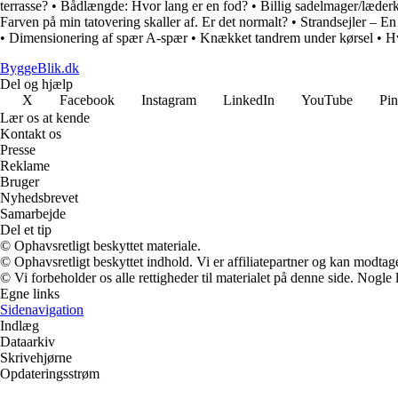
terrasse?
•
Bådlængde: Hvor lang er en fod?
•
Billig sadelmager/læder
Farven på min tatovering skaller af. Er det normalt?
•
Strandsejler – En
•
Dimensionering af spær A-spær
•
Knækket tandrem under kørsel
•
Hv
ByggeBlik.dk
Del og hjælp
X
Facebook
Instagram
LinkedIn
YouTube
Pin
Lær os at kende
Kontakt os
Presse
Reklame
Bruger
Nyhedsbrevet
Samarbejde
Del et tip
© Ophavsretligt beskyttet materiale.
© Ophavsretligt beskyttet indhold. Vi er affiliatepartner og kan modtag
© Vi forbeholder os alle rettigheder til materialet på denne side. Nogle
Egne links
Sidenavigation
Indlæg
Dataarkiv
Skrivehjørne
Opdateringsstrøm