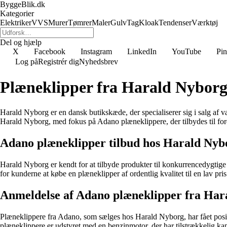
ByggeBlik.dk
Kategorier
Elektriker
VVS
Murer
Tømrer
Maler
Gulv
Tag
Kloak
Tendenser
Værktøj
Del og hjælp
X
Facebook
Instagram
LinkedIn
YouTube
Pin
Log på
Registrér dig
Nyhedsbrev
Plæneklipper fra Harald Nybor
Harald Nyborg er en dansk butikskæde, der specialiserer sig i salg af væ
Harald Nyborg, med fokus på Adano plæneklippere, der tilbydes til forde
Adano plæneklipper tilbud hos Harald Nyb
Harald Nyborg er kendt for at tilbyde produkter til konkurrencedygtige
for kunderne at købe en plæneklipper af ordentlig kvalitet til en lav pris
Anmeldelse af Adano plæneklipper fra Har
Plæneklippere fra Adano, som sælges hos Harald Nyborg, har fået positi
plæneklippere er udstyret med en benzinmotor, der har tilstrækkelig kapa