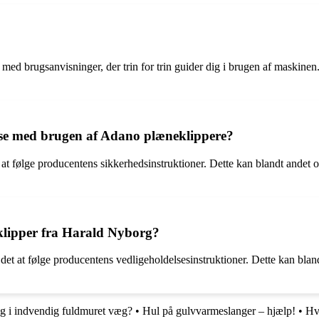
e med brugsanvisninger, der trin for trin guider dig i brugen af maskine
else med brugen af Adano plæneklippere?
d at følge producentens sikkerhedsinstruktioner. Dette kan blandt andet
lipper fra Harald Nyborg?
et at følge producentens vedligeholdelsesinstruktioner. Dette kan blandt
g i indvendig fuldmuret væg?
•
Hul på gulvvarmeslanger – hjælp!
•
Hv