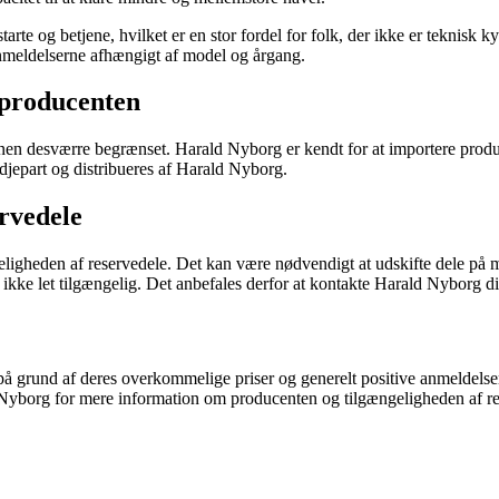
e og betjene, hvilket er en stor fordel for folk, der ikke er teknisk k
anmeldelserne afhængigt af model og årgang.
 producenten
nen desværre begrænset. Harald Nyborg er kendt for at importere produ
djepart og distribueres af Harald Nyborg.
rvedele
ligheden af reservedele. Det kan være nødvendigt at udskifte dele på mas
ke let tilgængelig. Det anbefales derfor at kontakte Harald Nyborg dir
 grund af deres overkommelige priser og generelt positive anmeldelser
Nyborg for mere information om producenten og tilgængeligheden af re