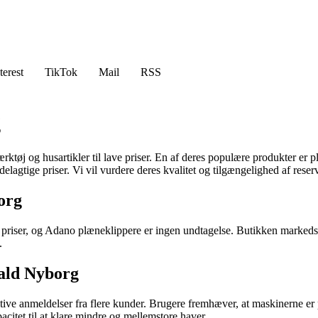
terest
TikTok
Mail
RSS
g
rktøj og husartikler til lave priser. En af deres populære produkter er 
lagtige priser. Vi vil vurdere deres kvalitet og tilgængelighed af rese
org
 priser, og Adano plæneklippere er ingen undtagelse. Butikken markedsf
.
ald Nyborg
ve anmeldelser fra flere kunder. Brugere fremhæver, at maskinerne er p
citet til at klare mindre og mellemstore haver.