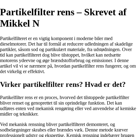
Partikelfilter rens – Skrevet af
Mikkel N
Partikelfilteret er en vigtig komponent i moderne biler med
dieselmotorer. Det har til formål at reducere udledningen af skadelige
partikler, såsom sod og partikulært materiale, fra udstødningen. Over
tid kan partikelfilteret dog blive tilstoppet, hvilket kan nedsætte
motorens ydeevne og øge brændstofforbrug og emissioner. I denne
artikel vil vi se nærmere på, hvordan partikelfilter rens fungerer, og om
det virkelig er effektivt.
Virker partikelfilter rens? Hvad er det?
Partikelfilter rens er en proces, hvorved det tilstoppede partikelfilter
bliver renset og genoprettet til sin oprindelige funktion. Det kan
udføres enten ved mekanisk rengøring eller ved anvendelse af kemiske
midler og teknikker.
Ved mekanisk rensning bliver partikelfilteret demonteret, og
sodbelægninger skrabes eller brændes væk. Denne metode kræver
professionelt udstyr og ekspertise. Kemisk rensning indebærer brugen