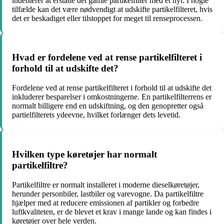
indebærer at erstatte det gamle partikelfilter med et nyt. I nogle
tilfælde kan det være nødvendigt at udskifte partikelfilteret, hvis
det er beskadiget eller tilstoppet for meget til renseprocessen.
Hvad er fordelene ved at rense partikelfilteret i
forhold til at udskifte det?
Fordelene ved at rense partikelfilteret i forhold til at udskifte det
inkluderer besparelser i omkostningerne. En partikelfilterrens er
normalt billigere end en udskiftning, og den genopretter også
partielfilterets ydeevne, hvilket forlænger dets levetid.
Hvilken type køretøjer har normalt
partikelfiltre?
Partikelfiltre er normalt installeret i moderne dieselkøretøjer,
herunder personbiler, lastbiler og varevogne. Da partikelfiltre
hjælper med at reducere emissionen af partikler og forbedre
luftkvaliteten, er de blevet et krav i mange lande og kan findes i
køretøjer over hele verden.