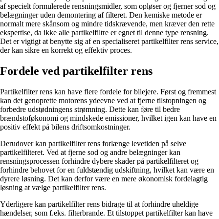
af specielt formulerede rensningsmidler, som opløser og fjerner sod og
belægninger uden demontering af filteret. Den kemiske metode er
normalt mere skånsom og mindre tidskrævende, men kræver den rette
ekspertise, da ikke alle partikelfiltre er egnet til denne type rensning.
Det er vigtigt at benytte sig af en specialiseret partikelfilter rens service,
der kan sikre en korrekt og effektiv proces.
Fordele ved partikelfilter rens
Partikelfilter rens kan have flere fordele for bilejere. Først og fremmest
kan det genoprette motorens ydeevne ved at fjerne tilstopningen og
forbedre udstødningens strømning. Dette kan føre til bedre
brændstoføkonomi og mindskede emissioner, hvilket igen kan have en
positiv effekt på bilens driftsomkostninger.
Derudover kan partikelfilter rens forlænge levetiden på selve
partikelfilteret. Ved at fjerne sod og andre belægninger kan
rensningsprocessen forhindre dybere skader på partikelfilteret og
forhindre behovet for en fuldstændig udskiftning, hvilket kan være en
dyrere løsning. Det kan derfor være en mere økonomisk fordelagtig
løsning at vælge partikelfilter rens.
Yderligere kan partikelfilter rens bidrage til at forhindre uheldige
hændelser, som f.eks. filterbrande. Et tilstoppet partikelfilter kan have