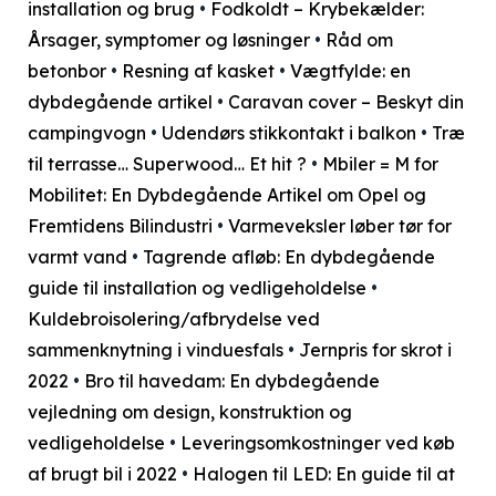
installation og brug
•
Fodkoldt – Krybekælder:
Årsager, symptomer og løsninger
•
Råd om
betonbor
•
Resning af kasket
•
Vægtfylde: en
dybdegående artikel
•
Caravan cover – Beskyt din
campingvogn
•
Udendørs stikkontakt i balkon
•
Træ
til terrasse… Superwood… Et hit ?
•
Mbiler = M for
Mobilitet: En Dybdegående Artikel om Opel og
Fremtidens Bilindustri
•
Varmeveksler løber tør for
varmt vand
•
Tagrende afløb: En dybdegående
guide til installation og vedligeholdelse
•
Kuldebroisolering/afbrydelse ved
sammenknytning i vinduesfals
•
Jernpris for skrot i
2022
•
Bro til havedam: En dybdegående
vejledning om design, konstruktion og
vedligeholdelse
•
Leveringsomkostninger ved køb
af brugt bil i 2022
•
Halogen til LED: En guide til at