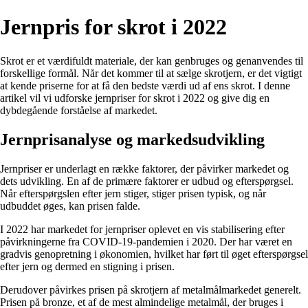
Jernpris for skrot i 2022
Skrot er et værdifuldt materiale, der kan genbruges og genanvendes til
forskellige formål. Når det kommer til at sælge skrotjern, er det vigtigt
at kende priserne for at få den bedste værdi ud af ens skrot. I denne
artikel vil vi udforske jernpriser for skrot i 2022 og give dig en
dybdegående forståelse af markedet.
Jernprisanalyse og markedsudvikling
Jernpriser er underlagt en række faktorer, der påvirker markedet og
dets udvikling. En af de primære faktorer er udbud og efterspørgsel.
Når efterspørgslen efter jern stiger, stiger prisen typisk, og når
udbuddet øges, kan prisen falde.
I 2022 har markedet for jernpriser oplevet en vis stabilisering efter
påvirkningerne fra COVID-19-pandemien i 2020. Der har været en
gradvis genopretning i økonomien, hvilket har ført til øget efterspørgsel
efter jern og dermed en stigning i prisen.
Derudover påvirkes prisen på skrotjern af metalmålmarkedet generelt.
Prisen på bronze, et af de mest almindelige metalmål, der bruges i