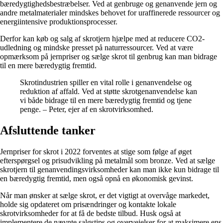
bæredygtighedsbestræbelser. Ved at genbruge og genanvende jern og
andre metalmaterialer mindskes behovet for uraffinerede ressourcer og
energiintensive produktionsprocesser.
Derfor kan køb og salg af skrotjern hjælpe med at reducere CO2-
udledning og mindske presset på naturressourcer. Ved at være
opmærksom på jernpriser og sælge skrot til genbrug kan man bidrage
til en mere bæredygtig fremtid.
Skrotindustrien spiller en vital rolle i genanvendelse og
reduktion af affald. Ved at støtte skrotgenanvendelse kan
vi både bidrage til en mere bæredygtig fremtid og tjene
penge. – Peter, ejer af en skrotvirksomhed.
Afsluttende tanker
Jernpriser for skrot i 2022 forventes at stige som følge af øget
efterspørgsel og prisudvikling på metalmål som bronze. Ved at sælge
skrotjern til genanvendingsvirksomheder kan man ikke kun bidrage til
en bæredygtig fremtid, men også opnå en økonomisk gevinst.
Når man ønsker at sælge skrot, er det vigtigt at overvåge markedet,
holde sig opdateret om prisændringer og kontakte lokale
skrotvirksomheder for at få de bedste tilbud. Husk også at
implementere de nævnte salgstips og overvejelser for at maksimere ens