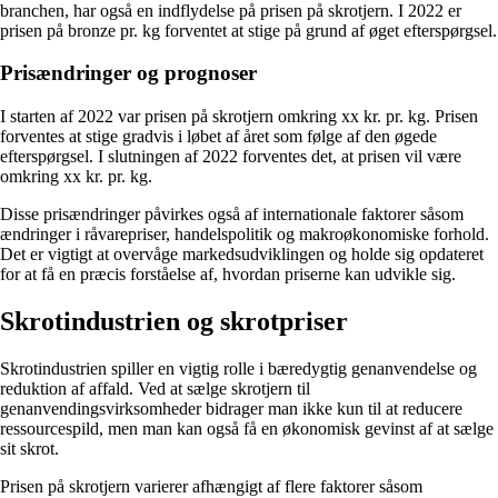
branchen, har også en indflydelse på prisen på skrotjern. I 2022 er
prisen på bronze pr. kg forventet at stige på grund af øget efterspørgsel.
Prisændringer og prognoser
I starten af 2022 var prisen på skrotjern omkring xx kr. pr. kg. Prisen
forventes at stige gradvis i løbet af året som følge af den øgede
efterspørgsel. I slutningen af 2022 forventes det, at prisen vil være
omkring xx kr. pr. kg.
Disse prisændringer påvirkes også af internationale faktorer såsom
ændringer i råvarepriser, handelspolitik og makroøkonomiske forhold.
Det er vigtigt at overvåge markedsudviklingen og holde sig opdateret
for at få en præcis forståelse af, hvordan priserne kan udvikle sig.
Skrotindustrien og skrotpriser
Skrotindustrien spiller en vigtig rolle i bæredygtig genanvendelse og
reduktion af affald. Ved at sælge skrotjern til
genanvendingsvirksomheder bidrager man ikke kun til at reducere
ressourcespild, men man kan også få en økonomisk gevinst af at sælge
sit skrot.
Prisen på skrotjern varierer afhængigt af flere faktorer såsom