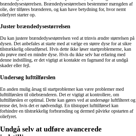
brændedysestørrelsen. Brændedysestørrelsen bestemmer mængden af
olie, der tilføres brænderen, og kan have betydning for, hvor nemt
oliefyret starter op.
Juster brændedysestørrelsen
Du kan justere brændedysestørrelsen ved at trinvis ændre størrelsen på
dysen. Det anbefales at starte med at vælge en større dyse for at sikre
tilstrækkelig olieudførsel. Hvis dette ikke løser startproblemerne, kan
du prøve med en mindre dyse. Hvis du ikke selv har erfaring med
denne indstilling, er det vigtigt at kontakte en fagmand for at undgå
skader eller fejl.
Undersøg lufttilførslen
En anden mulig årsag til startproblemer kan være problemer med
lufttilførslen til oliebrænderen. Det er vigtigt at kontrollere, om
lufttilførslen er optimal. Dette kan gøres ved at undersøge luftfilteret og
rense det, hvis det er nødvendigt. En tilstoppet lufttilførsel kan
forhindre en tilstrækkelig forbrænding og dermed påvirke opstarten af
oliefyret.
Undgå selv at udføre avancerede