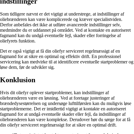
indstillinger
Som tidligere nævnt er det vigtigt at understrege, at indstillinger af
oliebrænderen kan være komplicerede og kræver specialistviden.
Derfor anbefales det ikke at udføre avancerede indstillinger selv,
medmindre du er uddannet på området. Ved at kontakte en autoriseret
fagmand kan du undgå eventuelle fejl, skader eller forringelse af
oliefyrets funktion.
Det er også vigtigt at få din oliefyr serviceret regelmæssigt af en
fagmand for at sikre en optimal og effektiv drift. En professionel
servicering kan medvirke til at identificere eventuelle startproblemer og
løse dem, før de udvikler sig.
Konklusion
Hvis dit oliefyr oplever startproblemer, kan indstillinger af
oliebrænderen være en løsning. Ved at foretage justeringer af
brændedysestørrelsen og undersøge lufttilførslen kan du muligvis løse
startproblemerne. Det er imidlertid vigtigt at kontakte en autoriseret
fagmand for at undgå eventuelle skader eller fejl, da indstillinger af
oliebrænderen kan være komplekse. Derudover bør du sørge for at få
din oliefyr serviceret regelmæssigt for at sikre en optimal drift.