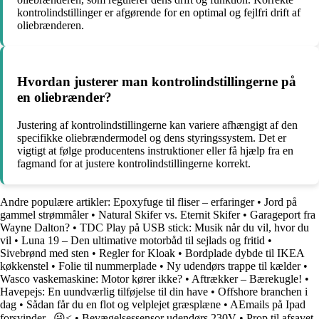
kontrolindstillinger er afgørende for en optimal og fejlfri drift af
oliebrænderen.
Hvordan justerer man kontrolindstillingerne på
en oliebrænder?
Justering af kontrolindstillingerne kan variere afhængigt af den
specifikke oliebrændermodel og dens styringssystem. Det er
vigtigt at følge producentens instruktioner eller få hjælp fra en
fagmand for at justere kontrolindstillingerne korrekt.
Andre populære artikler:
Epoxyfuge til fliser – erfaringer
•
Jord på
gammel strømmåler
•
Natural Skifer vs. Eternit Skifer
•
Garageport fra
Wayne Dalton?
•
TDC Play på USB stick: Musik når du vil, hvor du
vil
•
Luna 19 – Den ultimative motorbåd til sejlads og fritid
•
Sivebrønd med sten
•
Regler for Kloak
•
Bordplade dybde til IKEA
køkkenstel
•
Folie til nummerplade
•
Ny udendørs trappe til kælder
•
Wasco vaskemaskine: Motor kører ikke?
•
Aftrækker – Bærekugle!
•
Havepejs: En uundværlig tilføjelse til din have
•
Offshore branchen i
dag
•
Sådan får du en flot og velplejet græsplæne
•
AEmails på Ipad
forsvinder.. 😜<
•
Bevægelsessensor udendørs 230V
•
Prop til afsavet