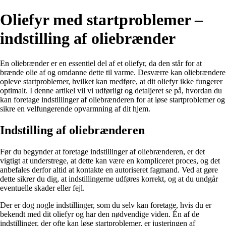
Oliefyr med startproblemer –
indstilling af oliebrænder
En oliebrænder er en essentiel del af et oliefyr, da den står for at
brænde olie af og omdanne dette til varme. Desværre kan oliebrændere
opleve startproblemer, hvilket kan medføre, at dit oliefyr ikke fungerer
optimalt. I denne artikel vil vi udførligt og detaljeret se på, hvordan du
kan foretage indstillinger af oliebrænderen for at løse startproblemer og
sikre en velfungerende opvarmning af dit hjem.
Indstilling af oliebrænderen
Før du begynder at foretage indstillinger af oliebrænderen, er det
vigtigt at understrege, at dette kan være en kompliceret proces, og det
anbefales derfor altid at kontakte en autoriseret fagmand. Ved at gøre
dette sikrer du dig, at indstillingerne udføres korrekt, og at du undgår
eventuelle skader eller fejl.
Der er dog nogle indstillinger, som du selv kan foretage, hvis du er
bekendt med dit oliefyr og har den nødvendige viden. Én af de
indstillinger, der ofte kan løse startproblemer, er justeringen af