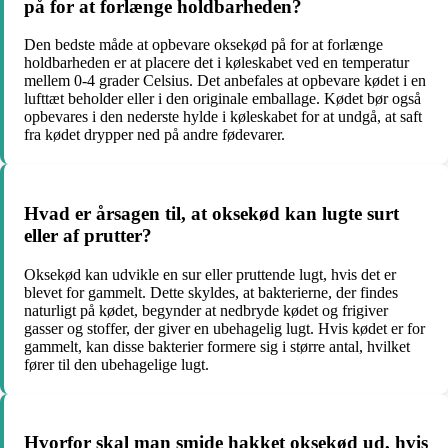
på for at forlænge holdbarheden?
Den bedste måde at opbevare oksekød på for at forlænge
holdbarheden er at placere det i køleskabet ved en temperatur
mellem 0-4 grader Celsius. Det anbefales at opbevare kødet i en
lufttæt beholder eller i den originale emballage. Kødet bør også
opbevares i den nederste hylde i køleskabet for at undgå, at saft
fra kødet drypper ned på andre fødevarer.
Hvad er årsagen til, at oksekød kan lugte surt
eller af prutter?
Oksekød kan udvikle en sur eller pruttende lugt, hvis det er
blevet for gammelt. Dette skyldes, at bakterierne, der findes
naturligt på kødet, begynder at nedbryde kødet og frigiver
gasser og stoffer, der giver en ubehagelig lugt. Hvis kødet er for
gammelt, kan disse bakterier formere sig i større antal, hvilket
fører til den ubehagelige lugt.
Hvorfor skal man smide hakket oksekød ud, hvis