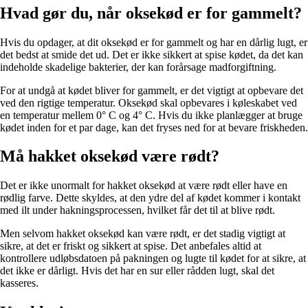
Hvad gør du, når oksekød er for gammelt?
Hvis du opdager, at dit oksekød er for gammelt og har en dårlig lugt, er
det bedst at smide det ud. Det er ikke sikkert at spise kødet, da det kan
indeholde skadelige bakterier, der kan forårsage madforgiftning.
For at undgå at kødet bliver for gammelt, er det vigtigt at opbevare det
ved den rigtige temperatur. Oksekød skal opbevares i køleskabet ved
en temperatur mellem 0° C og 4° C. Hvis du ikke planlægger at bruge
kødet inden for et par dage, kan det fryses ned for at bevare friskheden.
Må hakket oksekød være rødt?
Det er ikke unormalt for hakket oksekød at være rødt eller have en
rødlig farve. Dette skyldes, at den ydre del af kødet kommer i kontakt
med ilt under hakningsprocessen, hvilket får det til at blive rødt.
Men selvom hakket oksekød kan være rødt, er det stadig vigtigt at
sikre, at det er friskt og sikkert at spise. Det anbefales altid at
kontrollere udløbsdatoen på pakningen og lugte til kødet for at sikre, at
det ikke er dårligt. Hvis det har en sur eller rådden lugt, skal det
kasseres.