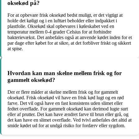
oksekød på?
For at opbevare frisk oksekød bedst muligt, er det vigtigt at
holde det køligt og i en lufttæt beholder eller indpakket i
plastfolie. Oksekød skal opbevares i køleskabet ved en
temperatur mellem 0-4 grader Celsius for at forhindre
bakterievækst. Det anbefales også at anvende kødet inden for et
par dage efter købet for at sikre, at det forbliver friskt og sikkert
at spise.
Hvordan kan man skelne mellem frisk og for
gammelt oksekød?
Der er flere måder at skelne mellem frisk og for gammelt
oksekød. Frisk oksekød vil have en frisk kød lugt og en rød
farve. Det vil også have en fast konsistens uden slimet eller
fedtet overflade. For gammelt oksekød kan derimod lugte surt
eller af prutter. Det kan have ændret farve til brun eller grå, og
det kan have en slimet overflade. Ved tvivl anbefales det altid at
smide kødet ud for at undgå risiko for fordærv eller sygdom.