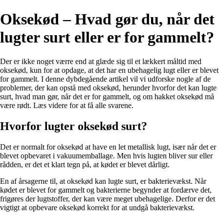
Oksekød – Hvad gør du, når det
lugter surt eller er for gammelt?
Der er ikke noget værre end at glæde sig til et lækkert måltid med
oksekød, kun for at opdage, at det har en ubehagelig lugt eller er blevet
for gammelt. I denne dybdegående artikel vil vi udforske nogle af de
problemer, der kan opstå med oksekød, herunder hvorfor det kan lugte
surt, hvad man gør, når det er for gammelt, og om hakket oksekød må
være rødt. Læs videre for at få alle svarene.
Hvorfor lugter oksekød surt?
Det er normalt for oksekød at have en let metallisk lugt, især når det er
blevet opbevaret i vakuumemballage. Men hvis lugten bliver sur eller
rådden, er det et klart tegn på, at kødet er blevet dårligt.
En af årsagerne til, at oksekød kan lugte surt, er bakterievækst. Når
kødet er blevet for gammelt og bakterierne begynder at fordærve det,
frigøres der lugtstoffer, der kan være meget ubehagelige. Derfor er det
vigtigt at opbevare oksekød korrekt for at undgå bakterievækst.