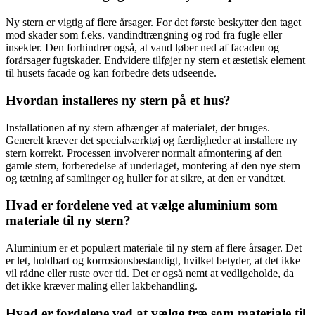
Ny stern er vigtig af flere årsager. For det første beskytter den taget
mod skader som f.eks. vandindtrængning og rod fra fugle eller
insekter. Den forhindrer også, at vand løber ned af facaden og
forårsager fugtskader. Endvidere tilføjer ny stern et æstetisk element
til husets facade og kan forbedre dets udseende.
Hvordan installeres ny stern på et hus?
Installationen af ny stern afhænger af materialet, der bruges.
Generelt kræver det specialværktøj og færdigheder at installere ny
stern korrekt. Processen involverer normalt afmontering af den
gamle stern, forberedelse af underlaget, montering af den nye stern
og tætning af samlinger og huller for at sikre, at den er vandtæt.
Hvad er fordelene ved at vælge aluminium som
materiale til ny stern?
Aluminium er et populært materiale til ny stern af flere årsager. Det
er let, holdbart og korrosionsbestandigt, hvilket betyder, at det ikke
vil rådne eller ruste over tid. Det er også nemt at vedligeholde, da
det ikke kræver maling eller lakbehandling.
Hvad er fordelene ved at vælge træ som materiale til