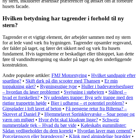
ny stern, inkluderer æstetiske præferencer og ønsket om at forbedre
husets facade.
Hvilken betydning har tagrender i forhold til ny
stern?
Tagrender er et vigtigt element, der arbejder sammen med ny stern
for at lede vand væk fra bygningen. Tagrender opsamler regnvand,
der falder på taget, og fører det sikkert ned og væk fra husets
fundament. Hvis tagrenderne er beskadiget eller tilstoppet, kan dette
føre til vandindtrængning og skader på taget og den underliggende
konstruktion.
Andre populære artikler:
FMJ Motorstyring
•
Hvilket sandpapir efter
spartling?
•
Skift dæk på din scooter med Thansen
•
Er min
toppakning gået?
•
Rygningsstige type
•
Huller i badeværelsesfuger
– hvordan du løser problemet
•
Svejsning i støbejern
•
Ståltegl –
hvad er forskellen?
•
Ny udendørs trappe: Byg selv trappe med den
rigtige trappetrin højde
•
Bier i udhæng – et potentiel problem?
•
Gipsplader i loft lavet af beton
•
Få pengene retur fra Biltema? –
Skrevet af Daniel P
•
Hjemmelavet Sprinklervæske – Spar penge og
værn om miljøet
•
Hvor dybt skal kloakrør ligge?
•
Schweiz
nummerplade tjek – Hvad du bør vide
•
Køleskabs gummilister:
Sådan vedligeholder du dem korrekt
•
Hvordan laver man cement?
•
Porcelænsovn eller brændeovn?
•
Klink med almindelige brædder
•