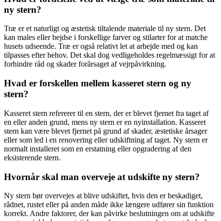
ny stern?
Træ er et naturligt og æstetisk tiltalende materiale til ny stern. Det
kan males eller bejdse i forskellige farver og stilarter for at matche
husets udseende. Træ er også relativt let at arbejde med og kan
tilpasses efter behov. Det skal dog vedligeholdes regelmæssigt for at
forhindre råd og skader forårsaget af vejrpåvirkning.
Hvad er forskellen mellem kasseret stern og ny
stern?
Kasseret stern refererer til en stern, der er blevet fjernet fra taget af
en eller anden grund, mens ny stern er en nyinstallation. Kasseret
stern kan være blevet fjernet på grund af skader, æstetiske årsager
eller som led i en renovering eller udskiftning af taget. Ny stern er
normalt installeret som en erstatning eller opgradering af den
eksisterende stern.
Hvornår skal man overveje at udskifte ny stern?
Ny stern bør overvejes at blive udskiftet, hvis den er beskadiget,
rådnet, rustet eller på anden måde ikke længere udfører sin funktion
korrekt. Andre faktorer, der kan påvirke beslutningen om at udskifte