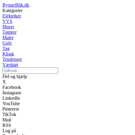
ByggeBlik.dk
Kategorier
Elektriker
VVS
Murer
Tømrer
Maler
Gulv
Tag
Kloak
Tendenser
Værktøj
Del og hjælp
X
Facebook
Instagram
LinkedIn
YouTube
Pinterest
TikTok
Mail
RSS
Log på