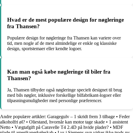
Hvad er de mest populære design for nøgleringe
fra Thansen?
Populære design for nøgleringe fra Thansen kan variere over
tid, men nogle af de mest almindelige er enkle og klassiske
design, sportstemaer eller kendte logoer.
Kan man også købe nøgleringe til biler fra
Thansen?
Ja, Thansen tilbyder også nøgleringe specielt designet til brug
med bils nøgler, inklusive forskellige bilfabrikant-logoer eller
tilpasningsmuligheder med personlige præferencer.
Andre populære artikler:
Garagegulv – 1 skridt frem 3 tilbage
•
Feder
alkoholfri øl?
•
Oliestand, hvornår kan motor tage skade
•
1 assistent
Netto
•
Vægtafgift på Caravelle T4 2.4D på hvide plader?
•
MDF
plade til amerikanerkøleskab
•
Lys i Siemens ovn virker ikke trods ny