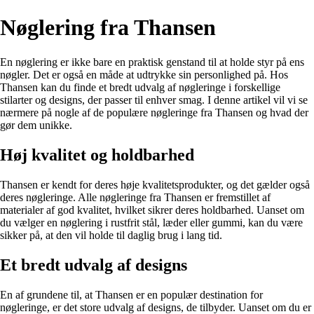
Nøglering fra Thansen
En nøglering er ikke bare en praktisk genstand til at holde styr på ens
nøgler. Det er også en måde at udtrykke sin personlighed på. Hos
Thansen kan du finde et bredt udvalg af nøgleringe i forskellige
stilarter og designs, der passer til enhver smag. I denne artikel vil vi se
nærmere på nogle af de populære nøgleringe fra Thansen og hvad der
gør dem unikke.
Høj kvalitet og holdbarhed
Thansen er kendt for deres høje kvalitetsprodukter, og det gælder også
deres nøgleringe. Alle nøgleringe fra Thansen er fremstillet af
materialer af god kvalitet, hvilket sikrer deres holdbarhed. Uanset om
du vælger en nøglering i rustfrit stål, læder eller gummi, kan du være
sikker på, at den vil holde til daglig brug i lang tid.
Et bredt udvalg af designs
En af grundene til, at Thansen er en populær destination for
nøgleringe, er det store udvalg af designs, de tilbyder. Uanset om du er