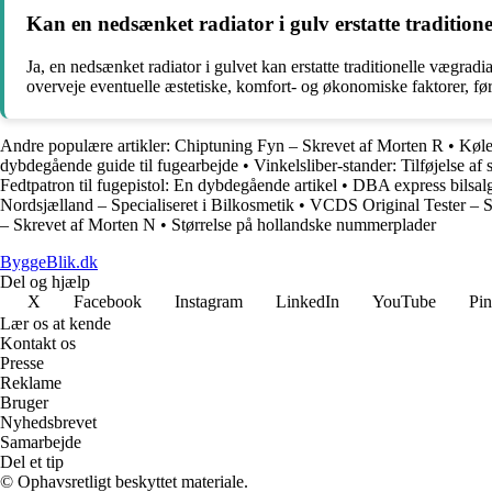
Kan en nedsænket radiator i gulv erstatte tradition
Ja, en nedsænket radiator i gulvet kan erstatte traditionelle vægra
overveje eventuelle æstetiske, komfort- og økonomiske faktorer, før 
Andre populære artikler:
Chiptuning Fyn – Skrevet af Morten R
•
Køle
dybdegående guide til fugearbejde
•
Vinkelsliber-stander: Tilføjelse af s
Fedtpatron til fugepistol: En dybdegående artikel
•
DBA express bilsalg
Nordsjælland – Specialiseret i Bilkosmetik
•
VCDS Original Tester – S
– Skrevet af Morten N
•
Størrelse på hollandske nummerplader
ByggeBlik.dk
Del og hjælp
X
Facebook
Instagram
LinkedIn
YouTube
Pin
Lær os at kende
Kontakt os
Presse
Reklame
Bruger
Nyhedsbrevet
Samarbejde
Del et tip
© Ophavsretligt beskyttet materiale.