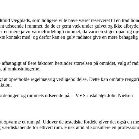
difuld vægplads, som tidligere ville have været reserveret til en traditio
gant udseende i rummet, da de er gemt væk under gulvet og ikke afbryde
er en mere jævn varmefordeling i rummet, da varmen stiger opad og op
kte kontakt med, og derfor kan en gulv radiator give en mere behagelig
 afhængigt af flere faktorer, herunder størrelsen på området, valg af rad
ng af omkostningerne.
gtigt at opretholde regelmæssig vedligeholdelse. Dette kan omfatte rengør
ktion.
fordelingen og rummets udseende på. – VVS-installatør John Nielsen
t opvarme et rum på. Udover de æstetiske fordele giver det også en me
ærdiskabende for ethvert rum. Husk altid at konsultere en professionel i