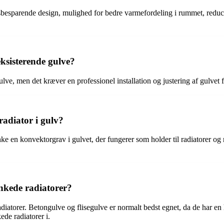
sbesparende design, mulighed for bedre varmefordeling i rummet, reducer
eksisterende gulve?
gulve, men det kræver en professionel installation og justering af gulvet
radiator i gulv?
e en konvektorgrav i gulvet, der fungerer som holder til radiatorer og rør
ænkede radiatorer?
 radiatorer. Betongulve og flisegulve er normalt bedst egnet, da de har
de radiatorer i.