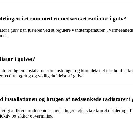
elingen i et rum med en nedsænket radiator i gulv?
r i gulv kan justeres ved at regulere vandtemperaturen i varmeenheden
mmet.
iator i gulvet?
derer: højere installationsomkostninger og kompleksitet i forhold til k
mer med rengøring og vedligeholdelse af gulvet.
ed installationen og brugen af nedsænkede radiatorer i 
vigtigt at følge producentens anvisninger nøje, sikre korrekt isolering a
ffektiv og sikker opvarmning.