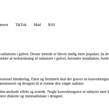
terest
TikTok
Mail
RSS
radiatoren i gulvet. Denne metode er blevet stadig mere populær, da 
spekter af nedsænkning af radiatorer i gulvet, herunder installation, for
essionel håndtering. Først og fremmest skal der graves en konvektorgrav
ensioneret og designet til at rumme den valgte radiator.
en ønskede effekt og æstetik. Nogle konvektorgrave er udstyret med låg,
re diskrete og minimalistiske i designet.