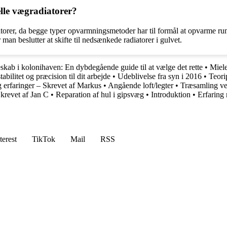
elle vægradiatorer?
diatorer, da begge typer opvarmningsmetoder har til formål at opvarme r
man beslutter at skifte til nedsænkede radiatorer i gulvet.
skab i kolonihaven: En dybdegående guide til at vælge det rette
•
Miele
tabilitet og præcision til dit arbejde
•
Udeblivelse fra syn i 2016
•
Teori
 erfaringer – Skrevet af Markus
•
Angående loft/legter
•
Træsamling ve
krevet af Jan C
•
Reparation af hul i gipsvæg
•
Introduktion
•
Erfaring
terest
TikTok
Mail
RSS