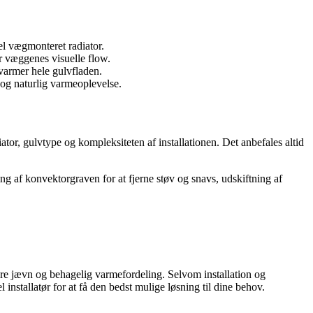
nel vægmonteret radiator.
r væggenes visuelle flow.
varmer hele gulvfladen.
 og naturlig varmeoplevelse.
iator, gulvtype og kompleksiteten af installationen. Det anbefales altid
ing af konvektorgraven for at fjerne støv og snavs, udskiftning af
re jævn og behagelig varmefordeling. Selvom installation og
nstallatør for at få den bedst mulige løsning til dine behov.