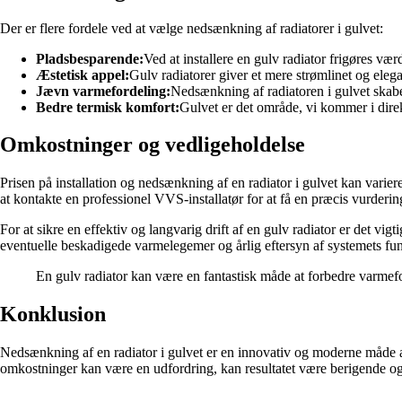
Der er flere fordele ved at vælge nedsænkning af radiatorer i gulvet:
Pladsbesparende:
Ved at installere en gulv radiator frigøres vær
Æstetisk appel:
Gulv radiatorer giver et mere strømlinet og ele
Jævn varmefordeling:
Nedsænkning af radiatoren i gulvet skab
Bedre termisk komfort:
Gulvet er det område, vi kommer i dire
Omkostninger og vedligeholdelse
Prisen på installation og nedsænkning af en radiator i gulvet kan variere
at kontakte en professionel VVS-installatør for at få en præcis vurderi
For at sikre en effektiv og langvarig drift af en gulv radiator er det vi
eventuelle beskadigede varmelegemer og årlig eftersyn af systemets fun
En gulv radiator kan være en fantastisk måde at forbedre varme
Konklusion
Nedsænkning af en radiator i gulvet er en innovativ og moderne måde a
omkostninger kan være en udfordring, kan resultatet være berigende og v