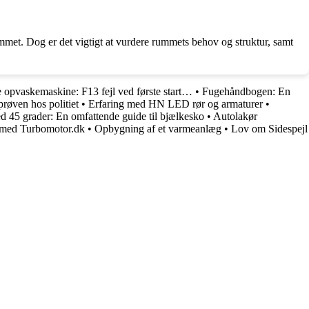
ummet. Dog er det vigtigt at vurdere rummets behov og struktur, samt
 opvaskemaskine: F13 fejl ved første start…
•
Fugehåndbogen: En
prøven hos politiet
•
Erfaring med HN LED rør og armaturer
•
d 45 grader: En omfattende guide til bjælkesko
•
Autolakør
 med Turbomotor.dk
•
Opbygning af et varmeanlæg
•
Lov om Sidespejl