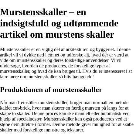
Murstensskaller – en
indsigtsfuld og udtømmende
artikel om murstens skaller
Murstensskaller er en vigtig del af arkitekturen og byggeriet. I denne
artikel vil vi dykke ned i emnet og udforske alt, hvad der er værd at
vide om murstensskaller og deres forskellige anvendelser. Vi vil
undersøge, hvordan de produceres, de forskellige typer af
murstensskaller, og hvad de kan bruges til. Hvis du er interesseret i at
lære mere om murstensskaller, så bliv hængende!
Produktionen af murstensskaller
Når man fremstiller murstensskaller, bruger man normalt en metode
kaldet cut-brick, hvor man skærer en færdig mursten på langs for at
skabe to skaller. Denne proces kan ske manuelt eller automatisk ved
hjælp af specialudstyr. Murstensskaller kan også produceres ved at
støbe dem direkte i former. Denne metode giver mulighed for at skabe
skaller med forskellige mønstre og teksturer.