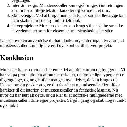
bygninger.
Interiør design: Murstensskaller kan også bruges i indretningen
af rum for at tilføje tekstur, karakter og varme til et rum.
Skillevægge: Ved at bruge murstensskaller som skillevægge kan
man skabe et rustikt og industrielt look.
Haveprojekter: Murstensskaller kan bruges til at skabe smukke
haveelementer som for eksempel murstensbede eller stier.
Uanset hvilken anvendelse du har i tankerne, er der ingen tvivl om, at
murstensskaller kan tilføje værdi og skønhed til ethvert projekt.
Konklusion
Murstensskaller er en fascinerende del af arkitekturen og byggeriet. Vi
har set på produktionen af murstensskaller, de forskellige typer, der er
tilgængelige, og nogle af de mange anvendelser, de kan bruges til.
Uanset om du ønsker at give din facade et nyt udseende eller tilføje
karakter til dit interiør, er murstensskaller en fantastisk løsning. Nu
hvor du har lært alt dette, er du klar til at udforske mulighederne med
murstensskaller i dine egne projekter. Så gå i gang og skab noget unikt
og smukt!