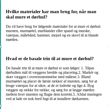
Hvilke materialer har man brug for, når man
skal mure et dørhul?
Du vil have brug for følgende materialer for at mure et dørhul:
mursten, murmørtel, murblander eller spand og murske,
vaterpas, målebånd, hammer, mejsel og en skovl til at blande
mørtlen.
Hvad er de basale trin til at mure et dørhul?
De basale trin til at mure et dørhul er som følger: 1. Tilpas
dørhullets mål til væggens bredde og placering.2. Markér og
skær væggen i overensstemmelse med målene.3. Bland
murmørtel og placer de første rækker af mursten, sørg for at
bruge vaterpas for at sikre, at de er lodrette og lige.4. Byg
væggen op række for række, og sørg for at lægge mørtlen
mellem hver mursten og flugte dem korrekt.5. Afslut muringen
ved at lade en nok bred fugt til at installere dørkarmen.