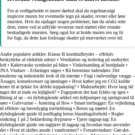
For at vedligeholde et muret dørhul skal du regelmæssigt
inspicere muren for eventuelle tegn på skader, revner eller løse
mursten. Hvis du opdager nogen problemer, bør du straks rette
dem, enten ved at udfylde revnerne med mørtel eller erstatte
beskadigede mursten. Sørg også for at holde muren ren og fri
for fugt, da dette kan forårsage skader på murværket over tid.
Andre populære artikler:
Klasse B kombiafbryder – effektiv
beskyttelse af elektrisk udstyr
•
Ventilation og isolering på uudnyttet
loft
•
Kølervæske symbolet på bilen
•
Vinkelsamling af bordplade
•
JNA Vinduer – Erfaringer søges
•
Rå betonmur indendørs: Det
moderne og industrielle look til dit interiør
•
Fugt i indvendige vægge –
Årsager, konsekvenser og løsninger
•
Hvor køber jeg en CO2 kulilte
tester til at tjekke for defekt toppakning?
•
Malerarbejde: Hvor lang tid
tager det at male en lejlighed?
•
Fugepatron der kan fyldes op igen
•
Iltning af sø – en dybdegående artikel om luftpumper og springvand til
søer
•
Gulvvarme – Justering af flow
•
Smart træhugger: En vejledning
til effektiv og bæredygtig træfældning
•
Beton og mørtel: En
dybdegående guide til jordfugtig beton blandingsforhold
•
Regler
omkring 1 på 2 beklædning drypnæse
•
Tjære tagpap-tag: En
dybdegående guide om tagtjære til tagpap og hvordan man anvender
det
•
Hvor tit skiftes anode i vandvarmer?
•
Forsatsvinduer: Gør-det-