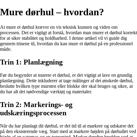
Mure dørhul – hvordan?
At mure et dørhul kræver en vis teknisk kunnen og viden om
processen. Det er vigtigt at forstå, hvordan man murer et dørhul korrekt
for at sikre stabilitet og holdbarhed. I denne artikel vil vi guide dig
gennem trinene til, hvordan du kan mure et dørhul på en professionel
måde.
Trin 1: Planlægning
Før du begynder at murere et dørhul, er det vigtigt at lave en grundig
planlægning. Dette inkluderer at tage målinger af det ønskede dørhul,
beslutte hvilken type mursten eller blokke der skal bruges og sikre, at
du har alt det nødvendige værktøj og materialer.
Trin 2: Markerings- og
udskæringsprocessen
Når du har planlagt dit dørhul, er det tid til at markere og udskære det
på den eksisterende væg. Start med at markere højden på dørhullet ved
hjælp af en vaterpas og en tegnepind. Marker derefter bredden ved at