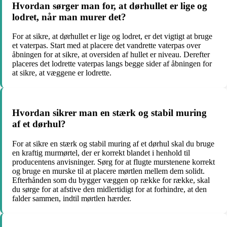
Hvordan sørger man for, at dørhullet er lige og
lodret, når man murer det?
For at sikre, at dørhullet er lige og lodret, er det vigtigt at bruge
et vaterpas. Start med at placere det vandrette vaterpas over
åbningen for at sikre, at oversiden af hullet er niveau. Derefter
placeres det lodrette vaterpas langs begge sider af åbningen for
at sikre, at væggene er lodrette.
Hvordan sikrer man en stærk og stabil muring
af et dørhul?
For at sikre en stærk og stabil muring af et dørhul skal du bruge
en kraftig murmørtel, der er korrekt blandet i henhold til
producentens anvisninger. Sørg for at flugte murstenene korrekt
og bruge en murske til at placere mørtlen mellem dem solidt.
Efterhånden som du bygger væggen op række for række, skal
du sørge for at afstive den midlertidigt for at forhindre, at den
falder sammen, indtil mørtlen hærder.