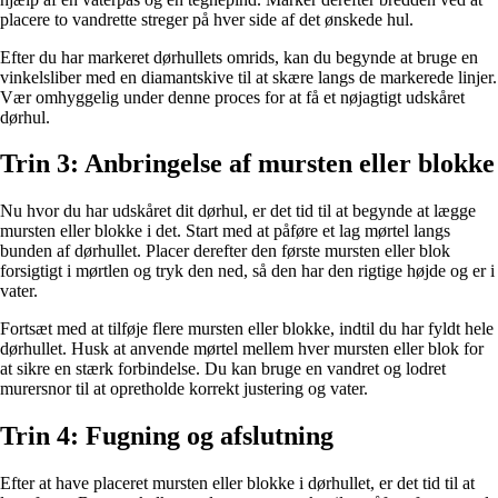
placere to vandrette streger på hver side af det ønskede hul.
Efter du har markeret dørhullets omrids, kan du begynde at bruge en
vinkelsliber med en diamantskive til at skære langs de markerede linjer.
Vær omhyggelig under denne proces for at få et nøjagtigt udskåret
dørhul.
Trin 3: Anbringelse af mursten eller blokke
Nu hvor du har udskåret dit dørhul, er det tid til at begynde at lægge
mursten eller blokke i det. Start med at påføre et lag mørtel langs
bunden af dørhullet. Placer derefter den første mursten eller blok
forsigtigt i mørtlen og tryk den ned, så den har den rigtige højde og er i
vater.
Fortsæt med at tilføje flere mursten eller blokke, indtil du har fyldt hele
dørhullet. Husk at anvende mørtel mellem hver mursten eller blok for
at sikre en stærk forbindelse. Du kan bruge en vandret og lodret
murersnor til at opretholde korrekt justering og vater.
Trin 4: Fugning og afslutning
Efter at have placeret mursten eller blokke i dørhullet, er det tid til at