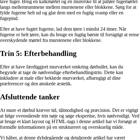
lave fuger. Brug en kalkmørtel og en murerske til at påføre fugemørtel
langs mellemrummene mellem murstenene eller blokkene. Sørg for at
fylde fugerne helt ud og glat dem med en fugtig svamp eller en
fugepind.
Efter at have fugtet fugerne, lad dem tørre i mindst 24 timer. Når
fugerne er helt tørre, kan du bruge en fugtig børste til forsigtigt at rense
overskydende mørtel fra murstenene eller blokkene.
Trin 5: Efterbehandling
Efter at have færdiggjort murværket omkring dørhullet, kan du
begynde at tage de nødvendige efterbehandlingstrin. Dette kan
inkludere at male eller beklæde murværket, afhængigt af dine
præferencer og den ønskede æstetik.
Afsluttende tanker
At mure et dørhul kræver tid, tålmodighed og præcision. Det er vigtigt
at følge ovenstående trin nøje og søge ekspertise, hvis nødvendigt. Ved
at bruge et klart layout og HTML-tags i denne artikel har vi forsøgt at
formidle informationen på en struktureret og overskuelig måde.
Vi håber, at denne dybdegående og detaljerede artikel har været