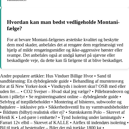
Hvordan kan man bedst vedligeholde Montani-
fælge?
For at bevare Montani-fælgenes æstetiske kvalitet og beskytte
dem mod skader, anbefales det at rengøre dem regelmæssigt ved
hjælp af milde rengøringsmidler og ikke-aggressive børster eller
svampe. Det anbefales også at undgå kørsel på ujævne eller
beskadigede veje, da dette kan få fælgene til at blive beskadiget.
Andre populære artikler:
Hus Vinduer Billige Hvor
•
Sand til
sandblæsning: En dybdegående guide
•
Behandling af murstensvæg
for at få New Yorker-look
•
Vindkryds i isoleret skur? OSB med eller
uden fer…
•
CO2 Svejser – Hvad skal jeg vælge?
•
Pillebrændeovn og
korn i pillefyr
•
Se registreringsattest online – dybdegående guide
•
Selvbyg af træpillebeholder
•
Montering af bilstereo, subwoofer og
højtalere – inklusive pris
•
Sikkerhedsventil fra ny varmtvandsbeholder
•
Bildrøm (bilbyt) realistisk eller ej?
•
Stænkskærm Polo – Skrevet af
Heidi K
•
Led-pære i emhætte?
•
Tynd Isolering under laminatgulv
•
Farrari 12v elbil – Skrevet af KALLE
•
Airflex til indendørs isolering
•
Bil til træk af hestetrailer – Biler der må trække 1800 kg
•