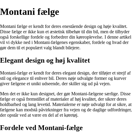
Montani fælge
Montani fælge er kendt for deres enestående design og høje kvalitet.
Disse fælge er ikke kun et æstetisk tilbehør til din bil, men de tilbyder
også forskellige fordele og forbedrer din køreoplevelse. I denne artikel
vil vi dykke ned i Montani-fælgenes egenskaber, fordele og hvad der
gør dem til et populært valg blandt bilejere.
Elegant design og høj kvalitet
Montani-fælge er kendt for deres elegant design, der tilføjer et strejf af
stil og elegance til enhver bil. Deres nøje udvalgte former og kurver
giver fælgene et unikt udseende, der skiller sig ud på vejen.
Men det er ikke kun designet, der gør Montani-fælgene særlige. Disse
fælge er også fremstillet af materialer af høj kvalitet, der sikrer deres
holdbarhed og lang levetid. Materialerne er nøje udvalgt for at sikre, at
fælgene kan modstå påvirkninger fra vejen og de daglige udfordringer,
der opstår ved at være en del af et køretøj.
Fordele ved Montani-fælge