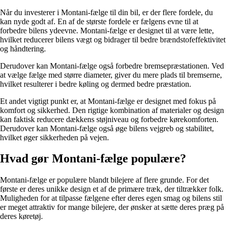
Når du investerer i Montani-fælge til din bil, er der flere fordele, du
kan nyde godt af. En af de største fordele er fælgens evne til at
forbedre bilens ydeevne. Montani-fælge er designet til at være lette,
hvilket reducerer bilens vægt og bidrager til bedre brændstofeffektivitet
og håndtering.
Derudover kan Montani-fælge også forbedre bremsepræstationen. Ved
at vælge fælge med større diameter, giver du mere plads til bremserne,
hvilket resulterer i bedre køling og dermed bedre præstation.
Et andet vigtigt punkt er, at Montani-fælge er designet med fokus på
komfort og sikkerhed. Den rigtige kombination af materialer og design
kan faktisk reducere dækkens støjniveau og forbedre kørekomforten.
Derudover kan Montani-fælge også øge bilens vejgreb og stabilitet,
hvilket øger sikkerheden på vejen.
Hvad gør Montani-fælge populære?
Montani-fælge er populære blandt bilejere af flere grunde. For det
første er deres unikke design et af de primære træk, der tiltrækker folk.
Muligheden for at tilpasse fælgene efter deres egen smag og bilens stil
er meget attraktiv for mange bilejere, der ønsker at sætte deres præg på
deres køretøj.