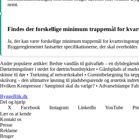
nemt.
Findes der forskellige minimum trappemål for kva
Ja, der kan være forskellige minimum trappemål for kvartsvingstra
Byggereglementet fastsætter specifikationerne, der skal overholdes
Andre populære artikler:
Bedste vandlås til gulvafløb – en dybdegåend
Dørtætningslister i stedet for dørtrin/bundstykker
•
Gårdsplads af marks
skinne til dør
•
Trækning af netværkskabel
•
Gummibelægning fra tæppe 
skråvæg – den ultimative løsning til pladsbesparende og æstetisk indre
Hvilken Kompressor / Sømpistol skal du vælge?
•
Advarselslampe Fabi
ByggeBlik.dk
Del og hjælp
X
Facebook
Instagram
LinkedIn
YouTube
Pin
Lær os at kende
Kontakt os
Presse
Reklame
Bruger