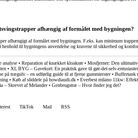
rtsvingstrapper afhængig af formålet med bygningen?
pper afhængigt af formålet med bygningen. F.eks. kan minimum trappemål
 i henhold til bygningens anvendelse og kravene til sikkerhed og komfor
e analyse
•
Reparation af knækket kloakrør
•
Mosfjerner: Den ultimativ
ten
•
XL BYG – Gavekort: En praktisk gave til gør-det-selv-entusiaste
på trægulv – en udførlig guide til at fjerne gummirester
•
Buffertank 
tning
•
Køb af sliddele på howdiaudi.dk
•
Everbest milano 11kw: Effekti
a – Skrevet af Melander
•
Genbrugstræ – Hvor finder jeg det?
terest
TikTok
Mail
RSS