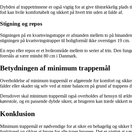
Dybden af trappetrinnene er også vigtig for at give tilstrækkelig plads
fod kan hvile komfortabelt og sikkert på hvert trin uden at falde af.
Stigning og repos
Stigningen på en kvartsvingstrappe er afstanden mellem to på hinanden f
stigningen på kvartsvingstrapper til boligformål ikke overstiger 19 cm.
En repo eller repos er et hvileområde mellem to serier af trin. Den f
foreslås at være mindst 80 cm i Danmark.
Betydningen af minimum trappemål
Overholdelse af minimum trappemål er afgørende for komfort og sikkerhed
falder eller skader sig selv ved at miste balancen på grund af trappens 
Derudover skal minimum trappemål også overholdes af hensyn til ældre,
kørestole, og en passende dybde sikrer, at brugeren kan træde sikkert ned
Konklusion
Minimum trappemål er nødvendige for at sikre en behagelig og sikker br
funktionel og sikker at bruge for alle typer brugere. Det er vigtigt at 