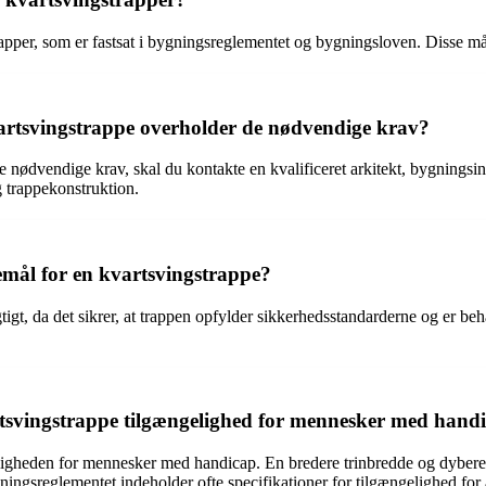
pper, som er fastsat i bygningsreglementet og bygningsloven. Disse mål 
artsvingstrappe overholder de nødvendige krav?
de nødvendige krav, skal du kontakte en kvalificeret arkitekt, bygnings
 trappekonstruktion.
emål for en kvartsvingstrappe?
t, da det sikrer, at trappen opfylder sikkerhedsstandarderne og er behag
svingstrappe tilgængelighed for mennesker med hand
igheden for mennesker med handicap. En bredere trinbredde og dybere 
ygningsreglementet indeholder ofte specifikationer for tilgængelighed fo