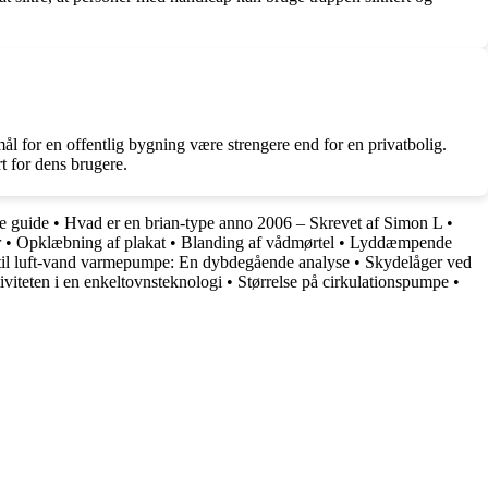
 for en offentlig bygning være strengere end for en privatbolig.
t for dens brugere.
e guide
•
Hvad er en brian-type anno 2006 – Skrevet af Simon L
•
r
•
Opklæbning af plakat
•
Blanding af vådmørtel
•
Lyddæmpende
til luft-vand varmepumpe: En dybdegående analyse
•
Skydelåger ved
viteten i en enkeltovnsteknologi
•
Størrelse på cirkulationspumpe
•