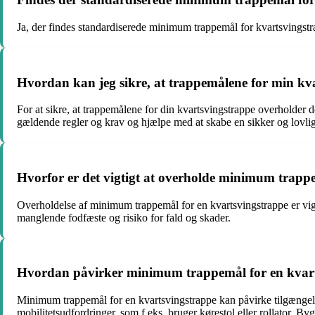
Ja, der findes standardiserede minimum trappemål for kvartsvingstra
Hvordan kan jeg sikre, at trappemålene for min kv
For at sikre, at trappemålene for din kvartsvingstrappe overholder 
gældende regler og krav og hjælpe med at skabe en sikker og lovlig
Hvorfor er det vigtigt at overholde minimum trapp
Overholdelse af minimum trappemål for en kvartsvingstrappe er vigtig
manglende fodfæste og risiko for fald og skader.
Hvordan påvirker minimum trappemål for en kvart
Minimum trappemål for en kvartsvingstrappe kan påvirke tilgængel
mobilitetsudfordringer, som f.eks. bruger kørestol eller rollator. B