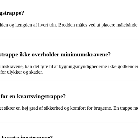
gstrappe?
dden og længden af hvert trin. Bredden måles ved at placere målebånd
ngstrappe ikke overholder minimumskravene?
umskravene, kan det føre til at bygningsmyndighederne ikke godkender 
 for ulykker og skader.
for en kvartsvingstrappe?
 sikrer en høj grad af sikkerhed og komfort for brugerne. En trappe med
 kvartsvingstrapper?