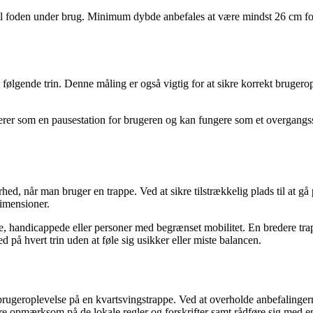
 til foden under brug. Minimum dybde anbefales at være mindst 26 cm for
ølgende trin. Denne måling er også vigtig for at sikre korrekt brugerop
ungerer som en pausestation for brugeren og kan fungere som et overgan
, når man bruger en trappe. Ved at sikre tilstrækkelig plads til at gå p
dimensioner.
 handicappede eller personer med begrænset mobilitet. En bredere trapp
 på hvert trin uden at føle sig usikker eller miste balancen.
ugeroplevelse på en kvartsvingstrappe. Ved at overholde anbefalingerne
være opmærksom på de lokale regler og forskrifter samt rådføre sig med en