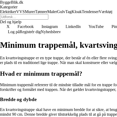
ByggeBlik.dk
Kategorier
Elektriker
VVS
Murer
Tømrer
Maler
Gulv
Tag
Kloak
Tendenser
Værktøj
Del og hjælp
X
Facebook
Instagram
LinkedIn
YouTube
Pin
Log på
Registrér dig
Nyhedsbrev
Minimum trappemål, kvartsving
En kvartsvingstrappe er en type trappe, der består af én eller flere sv
er plads til en traditionel lige trappe. Når man skal konstruere eller 
Hvad er minimum trappemål?
Minimum trappemål refererer til de mindste tilladte mål for en trappe fo
forskrifter og formålet med trappen. Når det gælder kvartsvingstrapper,
Bredde og dybde
En kvartsvingstrappe skal have en minimum bredde for at sikre, at brug
mindst 90 cm. Denne bredde giver tilstrækkelig plads til at gå på trappe