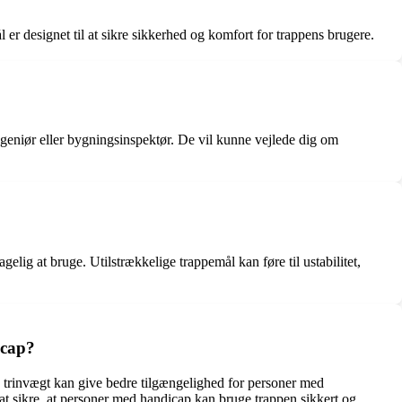
er designet til at sikre sikkerhed og komfort for trappens brugere.
ingeniør eller bygningsinspektør. De vil kunne vejlede dig om
elig at bruge. Utilstrækkelige trappemål kan føre til ustabilitet,
icap?
trinvægt kan give bedre tilgængelighed for personer med
r at sikre, at personer med handicap kan bruge trappen sikkert og