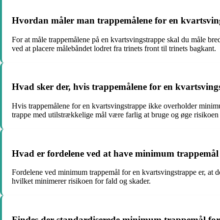
Hvordan måler man trappemålene for en kvartsvin
For at måle trappemålene på en kvartsvingstrappe skal du måle bre
ved at placere målebåndet lodret fra trinets front til trinets bagkant.
Hvad sker der, hvis trappemålene for en kvartsvi
Hvis trappemålene for en kvartsvingstrappe ikke overholder minim
trappe med utilstrækkelige mål være farlig at bruge og øge risikoen
Hvad er fordelene ved at have minimum trappemål 
Fordelene ved minimum trappemål for en kvartsvingstrappe er, at det
hvilket minimerer risikoen for fald og skader.
Findes der standardiserede minimum trappemål for