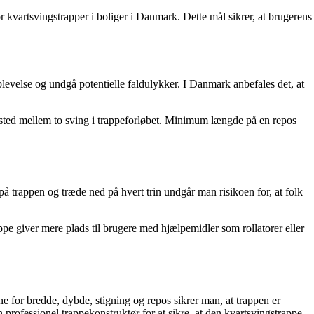
 kvartsvingstrapper i boliger i Danmark. Dette mål sikrer, at brugerens
levelse og undgå potentielle faldulykker. I Danmark anbefales det, at
gssted mellem to sving i trappeforløbet. Minimum længde på en repos
å trappen og træde ned på hvert trin undgår man risikoen for, at folk
e giver mere plads til brugere med hjælpemidler som rollatorer eller
 for bredde, dybde, stigning og repos sikrer man, at trappen er
 professionel trappekonstruktør for at sikre, at den kvartsvingstrappe,