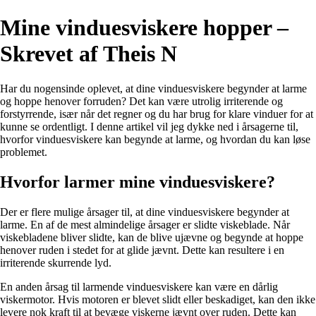
Mine vinduesviskere hopper –
Skrevet af Theis N
Har du nogensinde oplevet, at dine vinduesviskere begynder at larme
og hoppe henover forruden? Det kan være utrolig irriterende og
forstyrrende, især når det regner og du har brug for klare vinduer for at
kunne se ordentligt. I denne artikel vil jeg dykke ned i årsagerne til,
hvorfor vinduesviskere kan begynde at larme, og hvordan du kan løse
problemet.
Hvorfor larmer mine vinduesviskere?
Der er flere mulige årsager til, at dine vinduesviskere begynder at
larme. En af de mest almindelige årsager er slidte viskeblade. Når
viskebladene bliver slidte, kan de blive ujævne og begynde at hoppe
henover ruden i stedet for at glide jævnt. Dette kan resultere i en
irriterende skurrende lyd.
En anden årsag til larmende vinduesviskere kan være en dårlig
viskermotor. Hvis motoren er blevet slidt eller beskadiget, kan den ikke
levere nok kraft til at bevæge viskerne jævnt over ruden. Dette kan