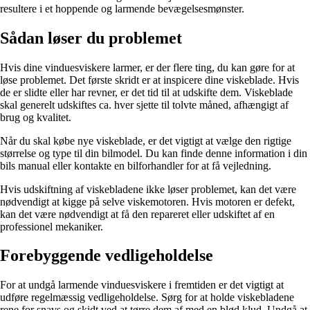
resultere i et hoppende og larmende bevægelsesmønster.
Sådan løser du problemet
Hvis dine vinduesviskere larmer, er der flere ting, du kan gøre for at
løse problemet. Det første skridt er at inspicere dine viskeblade. Hvis
de er slidte eller har revner, er det tid til at udskifte dem. Viskeblade
skal generelt udskiftes ca. hver sjette til tolvte måned, afhængigt af
brug og kvalitet.
Når du skal købe nye viskeblade, er det vigtigt at vælge den rigtige
størrelse og type til din bilmodel. Du kan finde denne information i din
bils manual eller kontakte en bilforhandler for at få vejledning.
Hvis udskiftning af viskebladene ikke løser problemet, kan det være
nødvendigt at kigge på selve viskemotoren. Hvis motoren er defekt,
kan det være nødvendigt at få den repareret eller udskiftet af en
professionel mekaniker.
Forebyggende vedligeholdelse
For at undgå larmende vinduesviskere i fremtiden er det vigtigt at
udføre regelmæssig vedligeholdelse. Sørg for at holde viskebladene
rene for snavs og skidt ved at tørre dem af med en blød klud. Undgå at