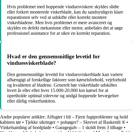
Hvis problemet med hoppende vinduesviskere skyldes slidte
eller forkert monterede viskerblade, kan du sandsynligvis klare
reparationen selv ved at udskifte eller korrekt montere
viskerbladene. Men hvis problemet er mere avanceret og
skyldes en defekt mekanisme eller motor, anbefales det at søge
professionel assistance for at sikre en korrekt reparation.
Hvad er den gennemsnitlige levetid for
vinduesviskerblade?
Den gennemsnitlige levetid for vinduesviskerblade kan variere
afhængigt af forskellige faktorer som kørselsforhold, vejrforhold
og kvaliteten af ​​bladene. Generelt bør viskerblade udskiftes
hvert år eller efter hver 15.000-20.000 km kørsel for at
opretholde optimal ydeevne og undgå hoppende bevægelser
eller dårlig viskerfunktion.
Andre populære artikler:
Affugter i bil – Fjern fugtproblemer og hold
kabinen tør
•
Tjekke sikringer = polsøger? – Skrevet af Baskentli ®
•
Vinkelsamling af bordplade
•
Garagegulv – 1 skridt frem 3 tilbage
•