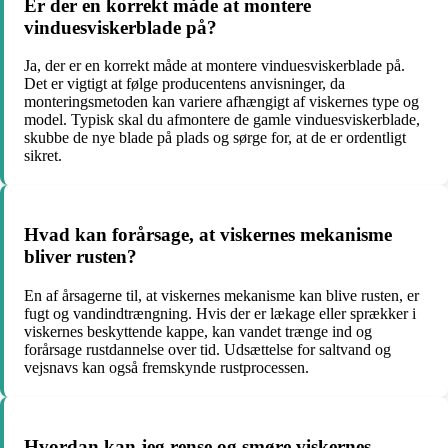
Er der en korrekt måde at montere
vinduesviskerblade på?
Ja, der er en korrekt måde at montere vinduesviskerblade på.
Det er vigtigt at følge producentens anvisninger, da
monteringsmetoden kan variere afhængigt af viskernes type og
model. Typisk skal du afmontere de gamle vinduesviskerblade,
skubbe de nye blade på plads og sørge for, at de er ordentligt
sikret.
Hvad kan forårsage, at viskernes mekanisme
bliver rusten?
En af årsagerne til, at viskernes mekanisme kan blive rusten, er
fugt og vandindtrængning. Hvis der er lækage eller sprækker i
viskernes beskyttende kappe, kan vandet trænge ind og
forårsage rustdannelse over tid. Udsættelse for saltvand og
vejsnavs kan også fremskynde rustprocessen.
Hvordan kan jeg rense og smøre viskernes