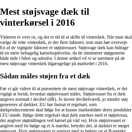
Mest støjsvage dæk til
vinterkørsel i 2016
Vinteren er over os, og det er tid til at skifte til vinterdæk. Når man skal
vælge de rette vinterdæk, er der flere faktorer, som man bør overveje.
En af de vigtigste faktorer er støjniveauet. Støjsvage dæk kan bidrage
til en mere behagelig kørselsoplevelse, da de minimerer støjgenerne
både inde i bilen og udenfor. I denne artikel vil vi se nærmere på de
mest støjsvage vinterdæk tilgængelige på markedet i 2016.
Sådan måles støjen fra et dæk
Før vi går videre til at præsentere de mest støjsvage vinterdæk, er det
vigtigt at forstå, hvordan støjniveauet måles. Støjniveauet fra et dæk
angives normalt i decibel (dB). Jo lavere decibelværdi, jo mindre støj
genereres af dækket. EU har fastsat et regelsæt, som
dækproducenterne skal følge for at kunne markedsføre deres produkter
i EU-lande. Ifølge dette regelsæt skal dæk mærkes med et støjniveau,
der angiver støjmålingen ved kørsel på våd vej. Hvis støjniveauet er
angivet med én bølge og et A-mærke, betyder det, at dækket er meget
støjsvagt. Hvis støjniveauet er angivet med to bølger og et B-mærke,