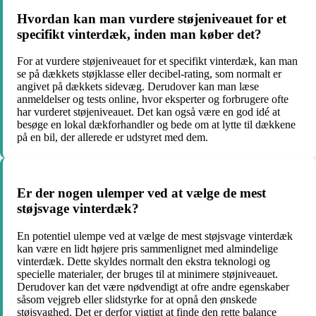
Hvordan kan man vurdere støjeniveauet for et
specifikt vinterdæk, inden man køber det?
For at vurdere støjeniveauet for et specifikt vinterdæk, kan man
se på dækkets støjklasse eller decibel-rating, som normalt er
angivet på dækkets sidevæg. Derudover kan man læse
anmeldelser og tests online, hvor eksperter og forbrugere ofte
har vurderet støjeniveauet. Det kan også være en god idé at
besøge en lokal dækforhandler og bede om at lytte til dækkene
på en bil, der allerede er udstyret med dem.
Er der nogen ulemper ved at vælge de mest
støjsvage vinterdæk?
En potentiel ulempe ved at vælge de mest støjsvage vinterdæk
kan være en lidt højere pris sammenlignet med almindelige
vinterdæk. Dette skyldes normalt den ekstra teknologi og
specielle materialer, der bruges til at minimere støjniveauet.
Derudover kan det være nødvendigt at ofre andre egenskaber
såsom vejgreb eller slidstyrke for at opnå den ønskede
støjsvaghed. Det er derfor vigtigt at finde den rette balance