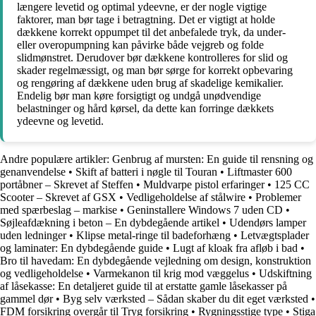
længere levetid og optimal ydeevne, er der nogle vigtige
faktorer, man bør tage i betragtning. Det er vigtigt at holde
dækkene korrekt oppumpet til det anbefalede tryk, da under-
eller overopumpning kan påvirke både vejgreb og folde
slidmønstret. Derudover bør dækkene kontrolleres for slid og
skader regelmæssigt, og man bør sørge for korrekt opbevaring
og rengøring af dækkene uden brug af skadelige kemikalier.
Endelig bør man køre forsigtigt og undgå unødvendige
belastninger og hård kørsel, da dette kan forringe dækkets
ydeevne og levetid.
Andre populære artikler:
Genbrug af mursten: En guide til rensning og
genanvendelse
•
Skift af batteri i nøgle til Touran
•
Liftmaster 600
portåbner – Skrevet af Steffen
•
Muldvarpe pistol erfaringer
•
125 CC
Scooter – Skrevet af GSX
•
Vedligeholdelse af stålwire
•
Problemer
med spærbeslag – markise
•
Geninstallere Windows 7 uden CD
•
Søjleafdækning i beton – En dybdegående artikel
•
Udendørs lamper
uden ledninger
•
Klipse metal-ringe til badeforhæng
•
Letvægtsplader
og laminater: En dybdegående guide
•
Lugt af kloak fra afløb i bad
•
Bro til havedam: En dybdegående vejledning om design, konstruktion
og vedligeholdelse
•
Varmekanon til krig mod væggelus
•
Udskiftning
af låsekasse: En detaljeret guide til at erstatte gamle låsekasser på
gammel dør
•
Byg selv værksted – Sådan skaber du dit eget værksted
•
FDM forsikring overgår til Tryg forsikring
•
Rygningsstige type
•
Stiga