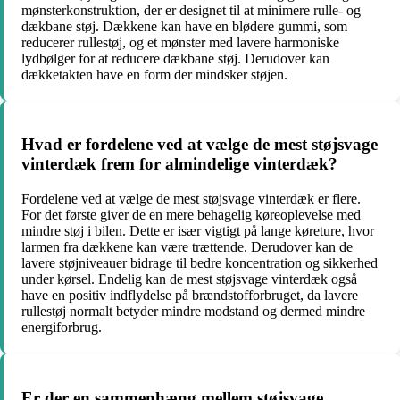
mønsterkonstruktion, der er designet til at minimere rulle- og
dækbane støj. Dækkene kan have en blødere gummi, som
reducerer rullestøj, og et mønster med lavere harmoniske
lydbølger for at reducere dækbane støj. Derudover kan
dækketakten have en form der mindsker støjen.
Hvad er fordelene ved at vælge de mest støjsvage
vinterdæk frem for almindelige vinterdæk?
Fordelene ved at vælge de mest støjsvage vinterdæk er flere.
For det første giver de en mere behagelig køreoplevelse med
mindre støj i bilen. Dette er især vigtigt på lange køreture, hvor
larmen fra dækkene kan være trættende. Derudover kan de
lavere støjniveauer bidrage til bedre koncentration og sikkerhed
under kørsel. Endelig kan de mest støjsvage vinterdæk også
have en positiv indflydelse på brændstofforbruget, da lavere
rullestøj normalt betyder mindre modstand og dermed mindre
energiforbrug.
Er der en sammenhæng mellem støjsvage