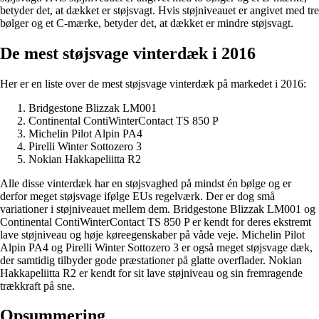
betyder det, at dækket er støjsvagt. Hvis støjniveauet er angivet med tre
bølger og et C-mærke, betyder det, at dækket er mindre støjsvagt.
De mest støjsvage vinterdæk i 2016
Her er en liste over de mest støjsvage vinterdæk på markedet i 2016:
Bridgestone Blizzak LM001
Continental ContiWinterContact TS 850 P
Michelin Pilot Alpin PA4
Pirelli Winter Sottozero 3
Nokian Hakkapeliitta R2
Alle disse vinterdæk har en støjsvaghed på mindst én bølge og er
derfor meget støjsvage ifølge EUs regelværk. Der er dog små
variationer i støjniveauet mellem dem. Bridgestone Blizzak LM001 og
Continental ContiWinterContact TS 850 P er kendt for deres ekstremt
lave støjniveau og høje køreegenskaber på våde veje. Michelin Pilot
Alpin PA4 og Pirelli Winter Sottozero 3 er også meget støjsvage dæk,
der samtidig tilbyder gode præstationer på glatte overflader. Nokian
Hakkapeliitta R2 er kendt for sit lave støjniveau og sin fremragende
trækkraft på sne.
Opsummering