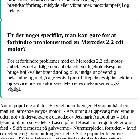
brændstofforbrug, mislyde eller vibrationer, motorlampefejl og
lækager.
Er der noget specifikt, man kan gøre for at
forhindre problemer med en Mercedes 2,2 cdi
motor?
For at forhindre problemer med en Mercedes 2,2 cdi motor
anbefales det at følge den anbefalede vedligeholdelsesplan,
bruge høj kvalitet brændstof og olie, undgå unødvendig
belastning og undgå aggressiv kørestil. Regelmæssig inspektion
og service hos en autoriseret Mercedes mekaniker er også
vigtigt.
Andre populære artikler:
Elcykelmotor hænger: Hvordan håndterer
man en larmende elcykelmotor?
•
Afslutning af gipsvæg med vindue
uden not
•
Indervægge og etagedæk
•
Jetsmark Autoophug – Din
løsning til bilreservedele
•
Låsen på mit Bosal anhængertræk er groet
fast!
•
Skift termostat på gulvvarme
•
Nummerplade i forruden – hvad
er reglerne og hvordan fungerer det?
•
Store popnitter til enhver