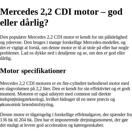
Mercedes 2,2 CDI motor – god
eller dårlig?
Den populære Mercedes 2,2 CDI motor er kendt for sin pålidelighed
og ydeevne. Den bruges i mange forskellige Mercedes-modeller, og
det er vigtigt at forstå, om denne motor er til at stole på eller har nogle
problemer. Lad os dykke ned i detaljerne og se, om den er god eller
dårlig.
Motor specifikationer
Mercedes 2,2 CDI motoren er en fire-cylindret turbodiesel motor med
en slagvolumen på 2,2 liter. Den er kendt for sin effektivitet og et godt
moment. Motoren er også udstyret med common rail direkte
indsprøjtningsteknologi, hvilket bidrager til en mere præcis og
økonomisk brændstofstyring.
Denne motor er tilgængelig i forskellige effektudgaver, der spænder fra
136 hk til 204 hk. Den har et imponerende drejningsmoment, der gør
det muligt at levere god acceleration og køreegenskaber.